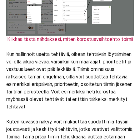
Klikkaa tästä nähdäksesi, miten korostusvaihtoehto toimii
Kun hallinnoit useita tehtäviä, oikean tehtävän löytäminen
voi olla aikaa vievää, varsinkin kun määräajat, prioriteetit ja
vastuualueet ovat päällekkäisiä. Tämä ominaisuus
ratkaisee tämän ongelman, sillä voit suodattaa tehtäviä
esimerkiksi eräpäivän, prioriteetin, osoitetun tiimin jäsenen
tai tilan perusteella. Voit esimerkiksi heti korostaa
myöhässä olevat tehtävät tai erittäin tärkeiksi merkityt
tehtävät.
Kuten kuvassa näkyy, voit mukauttaa suodattimia täysin
joustavasti ja keskittyä tehtäviin, jotka vaativat välittömiä
toimia. Tämä pitää tiimin tehokkaana, auttaa estämään