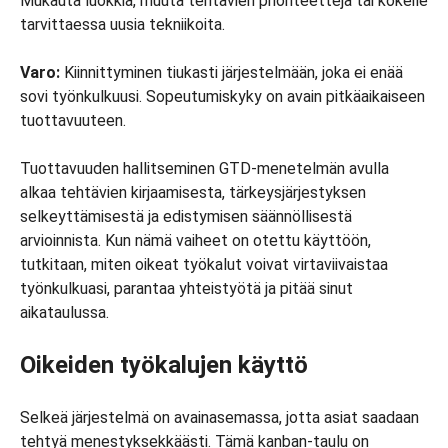
Mukauta luokkia, muuta tehtävien prioriteetteja tai kokeile
tarvittaessa uusia tekniikoita.
Varo:
Kiinnittyminen tiukasti järjestelmään, joka ei enää
sovi työnkulkuusi. Sopeutumiskyky on avain pitkäaikaiseen
tuottavuuteen.
Tuottavuuden hallitseminen GTD-menetelmän avulla
alkaa tehtävien kirjaamisesta, tärkeysjärjestyksen
selkeyttämisestä ja edistymisen säännöllisestä
arvioinnista. Kun nämä vaiheet on otettu käyttöön,
tutkitaan, miten oikeat työkalut voivat virtaviivaistaa
työnkulkuasi, parantaa yhteistyötä ja pitää sinut
aikataulussa.
Oikeiden työkalujen käyttö
Selkeä järjestelmä on avainasemassa, jotta asiat saadaan
tehtyä menestyksekkäästi. Tämä kanban-taulu on