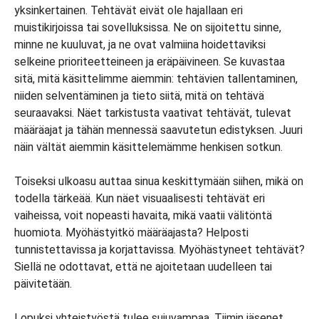
yksinkertainen. Tehtävät eivät ole hajallaan eri
muistikirjoissa tai sovelluksissa. Ne on sijoitettu sinne,
minne ne kuuluvat, ja ne ovat valmiina hoidettaviksi
selkeine prioriteetteineen ja eräpäivineen. Se kuvastaa
sitä, mitä käsittelimme aiemmin: tehtävien tallentaminen,
niiden selventäminen ja tieto siitä, mitä on tehtävä
seuraavaksi. Näet tarkistusta vaativat tehtävät, tulevat
määräajat ja tähän mennessä saavutetun edistyksen. Juuri
näin vältät aiemmin käsittelemämme henkisen sotkun.
Toiseksi ulkoasu auttaa sinua keskittymään siihen, mikä on
todella tärkeää. Kun näet visuaalisesti tehtävät eri
vaiheissa, voit nopeasti havaita, mikä vaatii välitöntä
huomiota. Myöhästyitkö määräajasta? Helposti
tunnistettavissa ja korjattavissa. Myöhästyneet tehtävät?
Siellä ne odottavat, että ne ajoitetaan uudelleen tai
päivitetään.
Lopuksi yhteistyöstä tulee sujuvampaa. Tiimin jäsenet