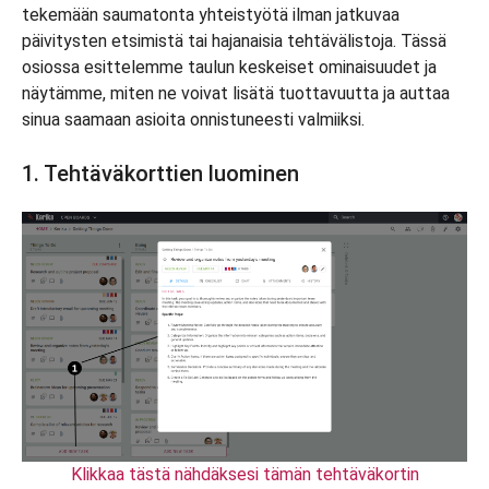
tekemään saumatonta yhteistyötä ilman jatkuvaa
päivitysten etsimistä tai hajanaisia tehtävälistoja. Tässä
osiossa esittelemme taulun keskeiset ominaisuudet ja
näytämme, miten ne voivat lisätä tuottavuutta ja auttaa
sinua saamaan asioita onnistuneesti valmiiksi.
1. Tehtäväkorttien luominen
Klikkaa tästä nähdäksesi tämän tehtäväkortin