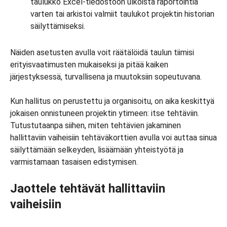
taulukko Excel-tiedostoon ulkoista raportointia
varten tai arkistoi valmiit taulukot projektin historian
säilyttämiseksi.
Näiden asetusten avulla voit räätälöidä taulun tiimisi
erityisvaatimusten mukaiseksi ja pitää kaiken
järjestyksessä, turvallisena ja muutoksiin sopeutuvana.
Kun hallitus on perustettu ja organisoitu, on aika keskittyä
jokaisen onnistuneen projektin ytimeen: itse tehtäviin.
Tutustutaanpa siihen, miten tehtävien jakaminen
hallittaviin vaiheisiin tehtäväkorttien avulla voi auttaa sinua
säilyttämään selkeyden, lisäämään yhteistyötä ja
varmistamaan tasaisen edistymisen.
Jaottele tehtävät hallittaviin
vaiheisiin