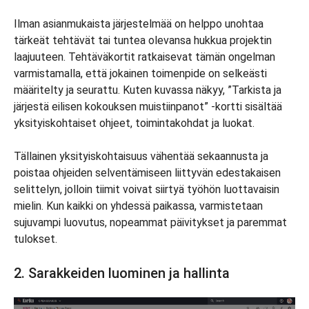
Ilman asianmukaista järjestelmää on helppo unohtaa
tärkeät tehtävät tai tuntea olevansa hukkua projektin
laajuuteen. Tehtäväkortit ratkaisevat tämän ongelman
varmistamalla, että jokainen toimenpide on selkeästi
määritelty ja seurattu. Kuten kuvassa näkyy, ”Tarkista ja
järjestä eilisen kokouksen muistiinpanot” -kortti sisältää
yksityiskohtaiset ohjeet, toimintakohdat ja luokat.
Tällainen yksityiskohtaisuus vähentää sekaannusta ja
poistaa ohjeiden selventämiseen liittyvän edestakaisen
selittelyn, jolloin tiimit voivat siirtyä työhön luottavaisin
mielin. Kun kaikki on yhdessä paikassa, varmistetaan
sujuvampi luovutus, nopeammat päivitykset ja paremmat
tulokset.
2. Sarakkeiden luominen ja hallinta