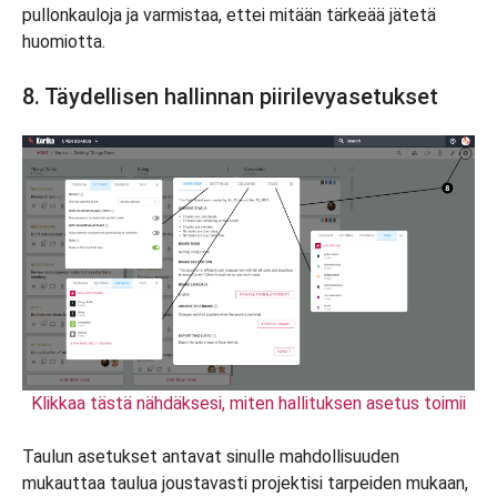
pullonkauloja ja varmistaa, ettei mitään tärkeää jätetä
huomiotta.
8. Täydellisen hallinnan piirilevyasetukset
Klikkaa tästä nähdäksesi, miten hallituksen asetus toimii
Taulun asetukset antavat sinulle mahdollisuuden
mukauttaa taulua joustavasti projektisi tarpeiden mukaan,