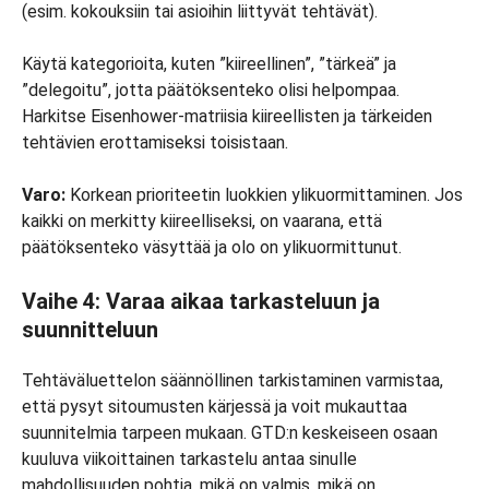
(esim. kokouksiin tai asioihin liittyvät tehtävät).
Käytä kategorioita, kuten ”kiireellinen”, ”tärkeä” ja
”delegoitu”, jotta päätöksenteko olisi helpompaa.
Harkitse Eisenhower-matriisia kiireellisten ja tärkeiden
tehtävien erottamiseksi toisistaan.
Varo:
Korkean prioriteetin luokkien ylikuormittaminen. Jos
kaikki on merkitty kiireelliseksi, on vaarana, että
päätöksenteko väsyttää ja olo on ylikuormittunut.
Vaihe 4: Varaa aikaa tarkasteluun ja
suunnitteluun
Tehtäväluettelon säännöllinen tarkistaminen varmistaa,
että pysyt sitoumusten kärjessä ja voit mukauttaa
suunnitelmia tarpeen mukaan. GTD:n keskeiseen osaan
kuuluva viikoittainen tarkastelu antaa sinulle
mahdollisuuden pohtia, mikä on valmis, mikä on