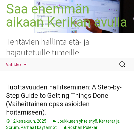
Siirry
Saa enemmän
sisältöön
aikaan Kerikan avulla
Tehtävien hallinta etä- ja
hajautetuille tiimeille
Haku:
Valikko
Tuottavuuden hallitseminen: A Step-by-
Step Guide to Getting Things Done
(Vaiheittainen opas asioiden
hoitamiseen).
12 kesäkuun, 2025
Joukkueen yhteistyö
,
Ketterät ja
Scrum
,
Parhaat käytännöt
Roshan Polekar