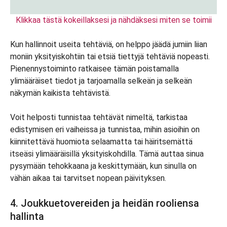
Klikkaa tästä kokeillaksesi ja nähdäksesi miten se toimii
Kun hallinnoit useita tehtäviä, on helppo jäädä jumiin liian
moniin yksityiskohtiin tai etsiä tiettyjä tehtäviä nopeasti.
Pienennystoiminto ratkaisee tämän poistamalla
ylimääräiset tiedot ja tarjoamalla selkeän ja selkeän
näkymän kaikista tehtävistä.
Voit helposti tunnistaa tehtävät nimeltä, tarkistaa
edistymisen eri vaiheissa ja tunnistaa, mihin asioihin on
kiinnitettävä huomiota selaamatta tai häiritsemättä
itseäsi ylimääräisillä yksityiskohdilla. Tämä auttaa sinua
pysymään tehokkaana ja keskittymään, kun sinulla on
vähän aikaa tai tarvitset nopean päivityksen.
4. Joukkuetovereiden ja heidän rooliensa
hallinta