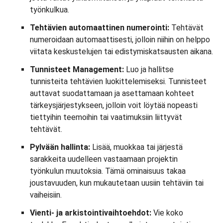
työnkulkua.
Tehtävien automaattinen numerointi:
Tehtävät
numeroidaan automaattisesti, jolloin niihin on helppo
viitata keskustelujen tai edistymiskatsausten aikana.
Tunnisteet Management:
Luo ja hallitse
tunnisteita tehtävien luokittelemiseksi. Tunnisteet
auttavat suodattamaan ja asettamaan kohteet
tärkeysjärjestykseen, jolloin voit löytää nopeasti
tiettyihin teemoihin tai vaatimuksiin liittyvät
tehtävät.
Pylvään hallinta:
Lisää, muokkaa tai järjestä
sarakkeita uudelleen vastaamaan projektin
työnkulun muutoksia. Tämä ominaisuus takaa
joustavuuden, kun mukautetaan uusiin tehtäviin tai
vaiheisiin.
Vienti- ja arkistointivaihtoehdot:
Vie koko