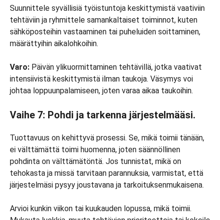
Suunnittele syvällisiä työistuntoja keskittymistä vaativiin
tehtäviin ja ryhmittele samankaltaiset toiminnot, kuten
sähköposteihin vastaaminen tai puheluiden soittaminen,
määrättyihin aikalohkoihin.
Varo:
Päivän ylikuormittaminen tehtävillä, jotka vaativat
intensiivistä keskittymistä ilman taukoja. Väsymys voi
johtaa loppuunpalamiseen, joten varaa aikaa taukoihin.
Vaihe 7: Pohdi ja tarkenna järjestelmääsi.
Tuottavuus on kehittyvä prosessi. Se, mikä toimii tänään,
ei välttämättä toimi huomenna, joten säännöllinen
pohdinta on välttämätöntä. Jos tunnistat, mikä on
tehokasta ja missä tarvitaan parannuksia, varmistat, että
järjestelmäsi pysyy joustavana ja tarkoituksenmukaisena.
Arvioi kunkin viikon tai kuukauden lopussa, mikä toimii.