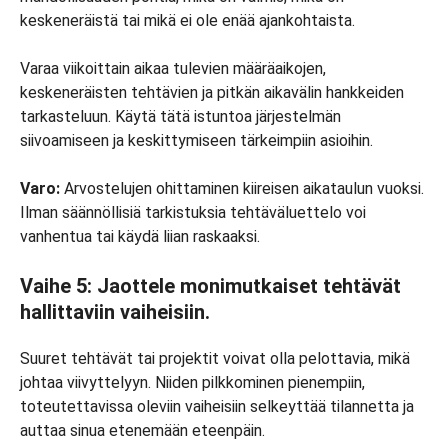
keskeneräistä tai mikä ei ole enää ajankohtaista.
Varaa viikoittain aikaa tulevien määräaikojen,
keskeneräisten tehtävien ja pitkän aikavälin hankkeiden
tarkasteluun. Käytä tätä istuntoa järjestelmän
siivoamiseen ja keskittymiseen tärkeimpiin asioihin.
Varo:
Arvostelujen ohittaminen kiireisen aikataulun vuoksi.
Ilman säännöllisiä tarkistuksia tehtäväluettelo voi
vanhentua tai käydä liian raskaaksi.
Vaihe 5: Jaottele monimutkaiset tehtävät
hallittaviin vaiheisiin.
Suuret tehtävät tai projektit voivat olla pelottavia, mikä
johtaa viivyttelyyn. Niiden pilkkominen pienempiin,
toteutettavissa oleviin vaiheisiin selkeyttää tilannetta ja
auttaa sinua etenemään eteenpäin.