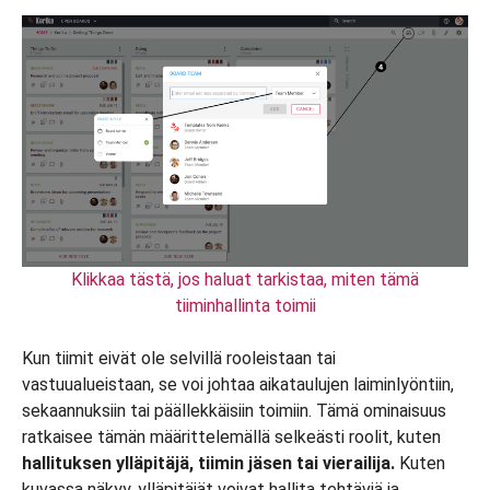
Klikkaa tästä, jos haluat tarkistaa, miten tämä
tiiminhallinta toimii
Kun tiimit eivät ole selvillä rooleistaan tai
vastuualueistaan, se voi johtaa aikataulujen laiminlyöntiin,
sekaannuksiin tai päällekkäisiin toimiin. Tämä ominaisuus
ratkaisee tämän määrittelemällä selkeästi roolit, kuten
hallituksen ylläpitäjä, tiimin jäsen tai vierailija.
Kuten
kuvassa näkyy, ylläpitäjät voivat hallita tehtäviä ja