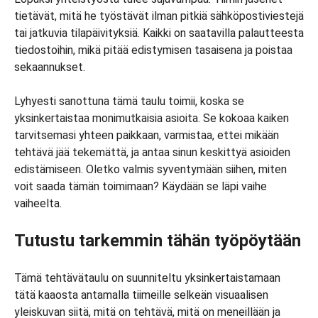
tietävät, mitä he työstävät ilman pitkiä sähköpostiviestejä
tai jatkuvia tilapäivityksiä. Kaikki on saatavilla palautteesta
tiedostoihin, mikä pitää edistymisen tasaisena ja poistaa
sekaannukset.
Lyhyesti sanottuna tämä taulu toimii, koska se
yksinkertaistaa monimutkaisia asioita. Se kokoaa kaiken
tarvitsemasi yhteen paikkaan, varmistaa, ettei mikään
tehtävä jää tekemättä, ja antaa sinun keskittyä asioiden
edistämiseen. Oletko valmis syventymään siihen, miten
voit saada tämän toimimaan? Käydään se läpi vaihe
vaiheelta.
Tutustu tarkemmin tähän työpöytään
Tämä tehtävätaulu on suunniteltu yksinkertaistamaan
tätä kaaosta antamalla tiimeille selkeän visuaalisen
yleiskuvan siitä, mitä on tehtävä, mitä on meneillään ja