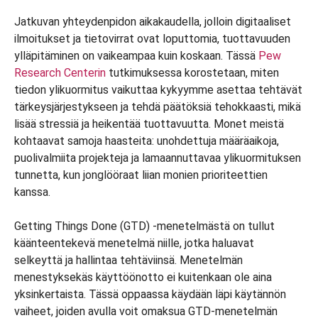
Jatkuvan yhteydenpidon aikakaudella, jolloin digitaaliset
ilmoitukset ja tietovirrat ovat loputtomia, tuottavuuden
ylläpitäminen on vaikeampaa kuin koskaan. Tässä
Pew
Research Centerin
tutkimuksessa korostetaan, miten
tiedon ylikuormitus vaikuttaa kykyymme asettaa tehtävät
tärkeysjärjestykseen ja tehdä päätöksiä tehokkaasti, mikä
lisää stressiä ja heikentää tuottavuutta. Monet meistä
kohtaavat samoja haasteita: unohdettuja määräaikoja,
puolivalmiita projekteja ja lamaannuttavaa ylikuormituksen
tunnetta, kun jonglööraat liian monien prioriteettien
kanssa.
Getting Things Done (GTD) -menetelmästä on tullut
käänteentekevä menetelmä niille, jotka haluavat
selkeyttä ja hallintaa tehtäviinsä. Menetelmän
menestyksekäs käyttöönotto ei kuitenkaan ole aina
yksinkertaista. Tässä oppaassa käydään läpi käytännön
vaiheet, joiden avulla voit omaksua GTD-menetelmän