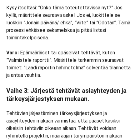
Kysy itseltäsi: ”Onko tämä toteutettavissa nyt?” Jos
kyllä, määrittele seuraava askel. Jos ei, luokittele se
luokkiin ”Jonain päivänä/ ehkä”, ”Viite” tai ”Odotan”. Tämä
prosessi ehkäisee sekamelskaa ja pitää listasi
toimintakelpoisena.
Varo:
Epämääräiset tai epäselvät tehtävät, kuten
”Valmistele raportti”. Määrittele tarkemmin seuraavat
toimet: ”Laadi raportin hahmotelma” selventää tilannetta
ja antaa vauhtia.
Vaihe 3: Järjestä tehtävät asiayhteyden ja
tärkeysjärjestyksen mukaan.
Tehtävien järjestäminen tärkeysjärjestyksen ja
asiayhteyden mukaan varmistaa, että pääset käsiksi
oikeisiin tehtäviin oikeaan aikaan. Tehtävät voidaan
ryhmitellä projektin, määräajan tai ympäristön mukaan