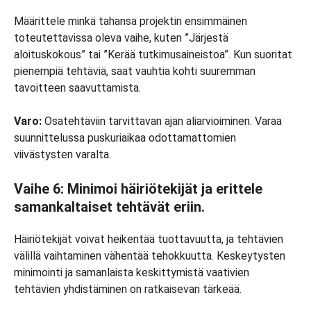
Määrittele minkä tahansa projektin ensimmäinen
toteutettavissa oleva vaihe, kuten ”Järjestä
aloituskokous” tai ”Kerää tutkimusaineistoa”. Kun suoritat
pienempiä tehtäviä, saat vauhtia kohti suuremman
tavoitteen saavuttamista.
Varo:
Osatehtäviin tarvittavan ajan aliarvioiminen. Varaa
suunnittelussa puskuriaikaa odottamattomien
viivästysten varalta.
Vaihe 6: Minimoi häiriötekijät ja erittele
samankaltaiset tehtävät eriin.
Häiriötekijät voivat heikentää tuottavuutta, ja tehtävien
välillä vaihtaminen vähentää tehokkuutta. Keskeytysten
minimointi ja samanlaista keskittymistä vaativien
tehtävien yhdistäminen on ratkaisevan tärkeää.