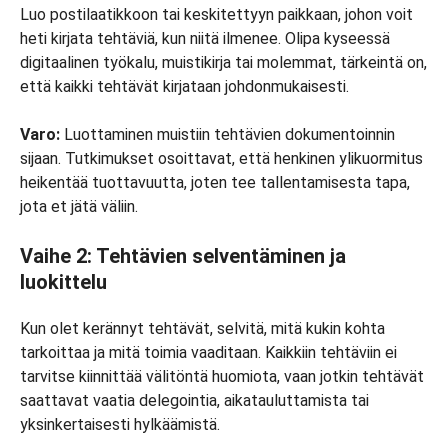
Luo postilaatikkoon tai keskitettyyn paikkaan, johon voit
heti kirjata tehtäviä, kun niitä ilmenee. Olipa kyseessä
digitaalinen työkalu, muistikirja tai molemmat, tärkeintä on,
että kaikki tehtävät kirjataan johdonmukaisesti.
Varo:
Luottaminen muistiin tehtävien dokumentoinnin
sijaan. Tutkimukset osoittavat, että henkinen ylikuormitus
heikentää tuottavuutta, joten tee tallentamisesta tapa,
jota et jätä väliin.
Vaihe 2: Tehtävien selventäminen ja
luokittelu
Kun olet kerännyt tehtävät, selvitä, mitä kukin kohta
tarkoittaa ja mitä toimia vaaditaan. Kaikkiin tehtäviin ei
tarvitse kiinnittää välitöntä huomiota, vaan jotkin tehtävät
saattavat vaatia delegointia, aikatauluttamista tai
yksinkertaisesti hylkäämistä.