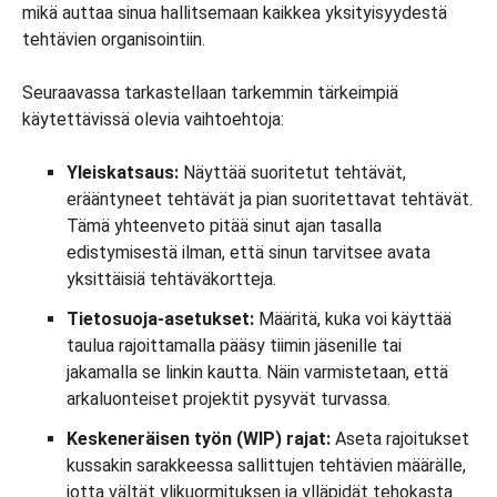
mikä auttaa sinua hallitsemaan kaikkea yksityisyydestä
tehtävien organisointiin.
Seuraavassa tarkastellaan tarkemmin tärkeimpiä
käytettävissä olevia vaihtoehtoja:
Yleiskatsaus:
Näyttää suoritetut tehtävät,
erääntyneet tehtävät ja pian suoritettavat tehtävät.
Tämä yhteenveto pitää sinut ajan tasalla
edistymisestä ilman, että sinun tarvitsee avata
yksittäisiä tehtäväkortteja.
Tietosuoja-asetukset:
Määritä, kuka voi käyttää
taulua rajoittamalla pääsy tiimin jäsenille tai
jakamalla se linkin kautta. Näin varmistetaan, että
arkaluonteiset projektit pysyvät turvassa.
Keskeneräisen työn (WIP) rajat:
Aseta rajoitukset
kussakin sarakkeessa sallittujen tehtävien määrälle,
jotta vältät ylikuormituksen ja ylläpidät tehokasta