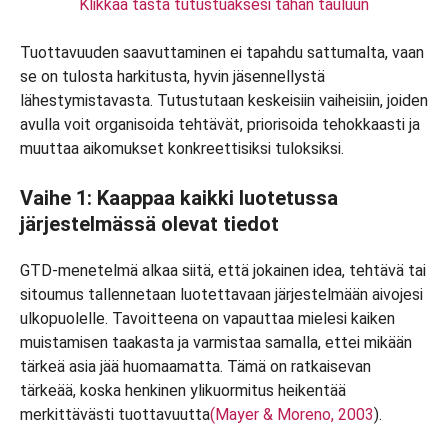
Klikkaa tästä tutustuaksesi tähän tauluun
Tuottavuuden saavuttaminen ei tapahdu sattumalta, vaan
se on tulosta harkitusta, hyvin jäsennellystä
lähestymistavasta. Tutustutaan keskeisiin vaiheisiin, joiden
avulla voit organisoida tehtävät, priorisoida tehokkaasti ja
muuttaa aikomukset konkreettisiksi tuloksiksi.
Vaihe 1: Kaappaa kaikki luotetussa
järjestelmässä olevat tiedot
GTD-menetelmä alkaa siitä, että jokainen idea, tehtävä tai
sitoumus tallennetaan luotettavaan järjestelmään aivojesi
ulkopuolelle. Tavoitteena on vapauttaa mielesi kaiken
muistamisen taakasta ja varmistaa samalla, ettei mikään
tärkeä asia jää huomaamatta. Tämä on ratkaisevan
tärkeää, koska henkinen ylikuormitus heikentää
merkittävästi tuottavuutta
(Mayer & Moreno, 2003
).