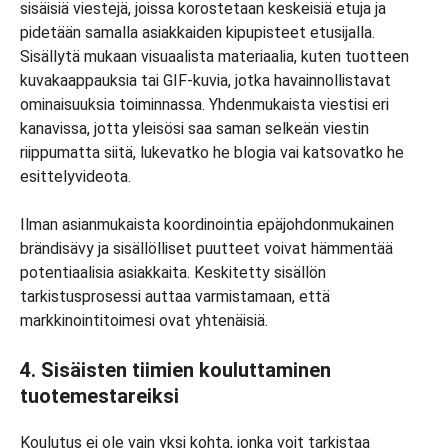
sisäisiä viestejä, joissa korostetaan keskeisiä etuja ja
pidetään samalla asiakkaiden kipupisteet etusijalla.
Sisällytä mukaan visuaalista materiaalia, kuten tuotteen
kuvakaappauksia tai GIF-kuvia, jotka havainnollistavat
ominaisuuksia toiminnassa. Yhdenmukaista viestisi eri
kanavissa, jotta yleisösi saa saman selkeän viestin
riippumatta siitä, lukevatko he blogia vai katsovatko he
esittelyvideota.
Ilman asianmukaista koordinointia epäjohdonmukainen
brändisävy ja sisällölliset puutteet voivat hämmentää
potentiaalisia asiakkaita. Keskitetty sisällön
tarkistusprosessi auttaa varmistamaan, että
markkinointitoimesi ovat yhtenäisiä.
4. Sisäisten tiimien kouluttaminen
tuotemestareiksi
Koulutus ei ole vain yksi kohta, jonka voit tarkistaa