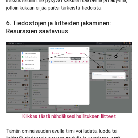
keskusteluihin, ne pysyvät kaikkien saatavilla ja näkyvillä,
jolloin kukaan ei jää paitsi tärkeistä tiedoista.
6. Tiedostojen ja liitteiden jakaminen:
Resurssien saatavuus
Klikkaa tästä nähdäksesi hallituksen liitteet
Tämän ominaisuuden avulla tiimi voi ladata, luoda tai