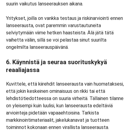
suurin vaikutus lanseerauksen aikana.
Yritykset, joilla on vankka testaus ja riskinarviointi ennen
lanseerausta, ovat paremmin varustautuneita
selviytymään viime hetken haasteista. Älä jätä tätä
vaihetta väliin, sillä se voi pelastaa sinut suurilta
ongelmilta lanseerauspäivänä.
6. Käynnistä ja seuraa suorituskykyä
reaaliajassa
Kuvittele, että kiirehdit lanseerausta vain huomataksesi,
että jokin keskeinen ominaisuus on rikki tai että
lehdistötiedotteessa on suuria virheitä. Tällainen tilanne
on yleisempi kuin luulisi, kun lanseerausta edeltäviä
arviointeja pidetään vapaaehtoisina. Tarkista
markkinointimateriaalit, jakelukanavat ja tuotteen
toiminnot kokonaan ennen virallista lanseerausta.