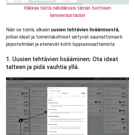
Klikkaa tästä nähdäksesi tämän tuotteen
lanseeraustaulun
Näin se toimii, alkaen
uusien tehtävien lisäämisestä
,
jolloin ideat ja toimintakohteet siirtyvät saumattomasti
järjestelmään ja etenevät kohti loppuunsaattamista.
1. Uusien tehtävien lisääminen: Ota ideat
talteen ja pidä vauhtia yllä.