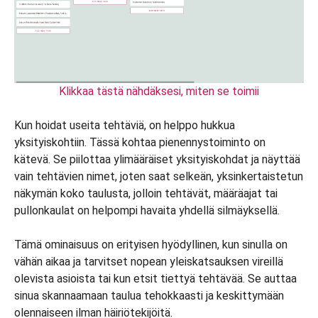
Klikkaa tästä nähdäksesi, miten se toimii
Kun hoidat useita tehtäviä, on helppo hukkua
yksityiskohtiin. Tässä kohtaa pienennystoiminto on
kätevä. Se piilottaa ylimääräiset yksityiskohdat ja näyttää
vain tehtävien nimet, joten saat selkeän, yksinkertaistetun
näkymän koko taulusta, jolloin tehtävät, määräajat tai
pullonkaulat on helpompi havaita yhdellä silmäyksellä.
Tämä ominaisuus on erityisen hyödyllinen, kun sinulla on
vähän aikaa ja tarvitset nopean yleiskatsauksen vireillä
olevista asioista tai kun etsit tiettyä tehtävää. Se auttaa
sinua skannaamaan taulua tehokkaasti ja keskittymään
olennaiseen ilman häiriötekijöitä.