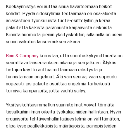
Koekäynnistys voi auttaa sinua havaitsemaan heikot
kohdat. Pyydä sidosryhmiä testaamaan eri osa-alueita
asiakastuen työnkuluista tuote-esittelyihin ja kerää
palautetta kaikista parannusta kaipaavista seikoista.
Kiinnitä huomiota pieniin yksityiskohtiin, sillä niillä on usein
suurin vaikutus lanseerauksen aikana.
Bain & Company
korostaa, että suorituskykymittareita on
seurattava lanseerauksen aikana ja sen jälkeen. Älykäs
tietojen käyttö auttaa mittaamaan edistystä ja
tunnistamaan ongelmat. Älä vain seuraa, vaan sopeudu
nopeasti, jos palaute osoittaa ongelmia tai heikosti
toimivia kampanjoita, jotta vauhti säilyy.
Yksityiskohtaisimmatkin suunnitelmat voivat törmätä
tiesulkuihin ilman oikeita työkaluja niiden hallintaan. Hyvin
organisoitu tehtävienhallintajärjestelmä on välttämätön,
olipa kyse päällekkäisistä määräajoista, painopisteiden