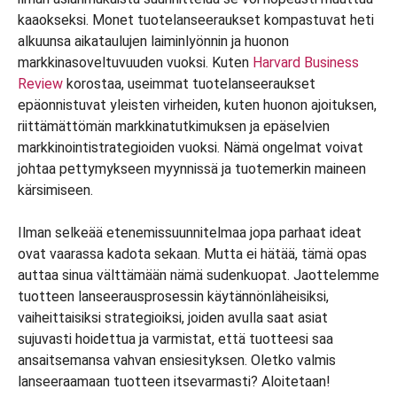
kaaokseksi. Monet tuotelanseeraukset kompastuvat heti
alkuunsa aikataulujen laiminlyönnin ja huonon
markkinasoveltuvuuden vuoksi. Kuten
Harvard Business
Review
korostaa, useimmat tuotelanseeraukset
epäonnistuvat yleisten virheiden, kuten huonon ajoituksen,
riittämättömän markkinatutkimuksen ja epäselvien
markkinointistrategioiden vuoksi. Nämä ongelmat voivat
johtaa pettymykseen myynnissä ja tuotemerkin maineen
kärsimiseen.
Ilman selkeää etenemissuunnitelmaa jopa parhaat ideat
ovat vaarassa kadota sekaan. Mutta ei hätää, tämä opas
auttaa sinua välttämään nämä sudenkuopat. Jaottelemme
tuotteen lanseerausprosessin käytännönläheisiksi,
vaiheittaisiksi strategioiksi, joiden avulla saat asiat
sujuvasti hoidettua ja varmistat, että tuotteesi saa
ansaitsemansa vahvan ensiesityksen. Oletko valmis
lanseeraamaan tuotteen itsevarmasti? Aloitetaan!