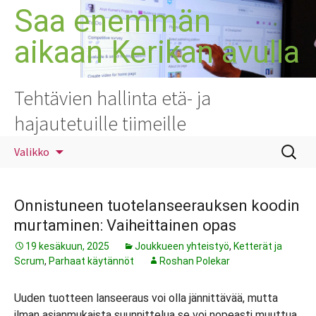
Siirry
Saa enemmän
sisältöön
aikaan Kerikan avulla
Tehtävien hallinta etä- ja
hajautetuille tiimeille
Haku:
Valikko
Onnistuneen tuotelanseerauksen koodin
murtaminen: Vaiheittainen opas
19 kesäkuun, 2025
Joukkueen yhteistyö
,
Ketterät ja
Scrum
,
Parhaat käytännöt
Roshan Polekar
Uuden tuotteen lanseeraus voi olla jännittävää, mutta
ilman asianmukaista suunnittelua se voi nopeasti muuttua