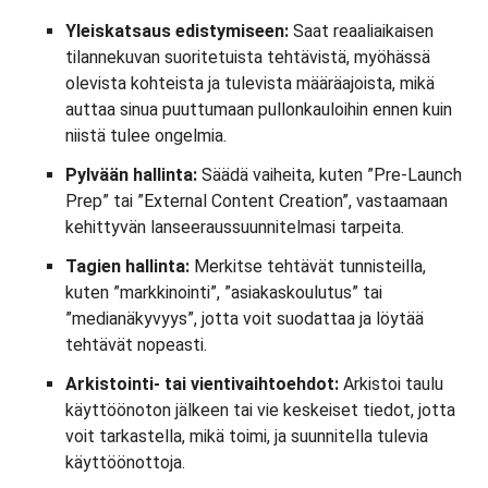
Yleiskatsaus edistymiseen:
Saat reaaliaikaisen
tilannekuvan suoritetuista tehtävistä, myöhässä
olevista kohteista ja tulevista määräajoista, mikä
auttaa sinua puuttumaan pullonkauloihin ennen kuin
niistä tulee ongelmia.
Pylvään hallinta:
Säädä vaiheita, kuten ”Pre-Launch
Prep” tai ”External Content Creation”, vastaamaan
kehittyvän lanseeraussuunnitelmasi tarpeita.
Tagien hallinta:
Merkitse tehtävät tunnisteilla,
kuten ”markkinointi”, ”asiakaskoulutus” tai
”medianäkyvyys”, jotta voit suodattaa ja löytää
tehtävät nopeasti.
Arkistointi- tai vientivaihtoehdot:
Arkistoi taulu
käyttöönoton jälkeen tai vie keskeiset tiedot, jotta
voit tarkastella, mikä toimi, ja suunnitella tulevia
käyttöönottoja.