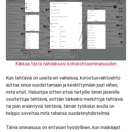
Klikkaa tästä nähdäksesi kohokohtaominaisuuden
Kun tehtäviä on useita eri vaiheissa, korostusvaihtoehto
auttaa sinua suodattamaan ja keskittymään juuri siihen,
mitä etsit. Halusitpa sitten etsiä tietyille tiimin jäsenille
osoitettuja tehtäviä, erittäin tärkeiksi merkittyjä tehtäviä
tai pian erääntyviä tehtäviä, tämän työkalun avulla on
helppo soveltaa mitä tahansa suodatinyhdistelmiä.
Tämä ominaisuus on erityisen hyödyllinen, kun määräajat