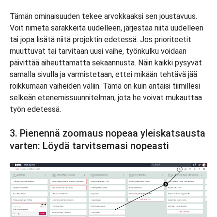
Tämän ominaisuuden tekee arvokkaaksi sen joustavuus.
Voit nimetä sarakkeita uudelleen, järjestää niitä uudelleen
tai jopa lisätä niitä projektin edetessä. Jos prioriteetit
muuttuvat tai tarvitaan uusi vaihe, työnkulku voidaan
päivittää aiheuttamatta sekaannusta. Näin kaikki pysyvät
samalla sivulla ja varmistetaan, ettei mikään tehtävä jää
roikkumaan vaiheiden väliin. Tämä on kuin antaisi tiimillesi
selkeän etenemissuunnitelman, jota he voivat mukauttaa
työn edetessä.
3. Pienennä zoomaus nopeaa yleiskatsausta
varten: Löydä tarvitsemasi nopeasti