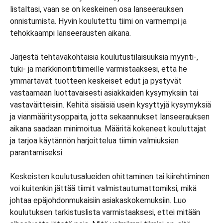
listaltasi, vaan se on keskeinen osa lanseerauksen
onnistumista. Hyvin koulutettu tiimi on varmempi ja
tehokkaampi lanseerausten aikana.
Järjestä tehtäväkohtaisia koulutustilaisuuksia myynti-,
tuki- ja markkinointitiimeille varmistaaksesi, että he
ymmärtävät tuotteen keskeiset edut ja pystyvät
vastaamaan luottavaisesti asiakkaiden kysymyksiin tai
vastaväitteisiin. Kehitä sisäisiä usein kysyttyjä kysymyksiä
ja vianmääritysoppaita, jotta sekaannukset lanseerauksen
aikana saadaan minimoitua. Määritä kokeneet kouluttajat
ja tarjoa käytännön harjoittelua tiimin valmiuksien
parantamiseksi.
Keskeisten koulutusalueiden ohittaminen tai kiirehtiminen
voi kuitenkin jättää tiimit valmistautumattomiksi, mikä
johtaa epäjohdonmukaisiin asiakaskokemuksiin. Luo
koulutuksen tarkistuslista varmistaaksesi, ettei mitään