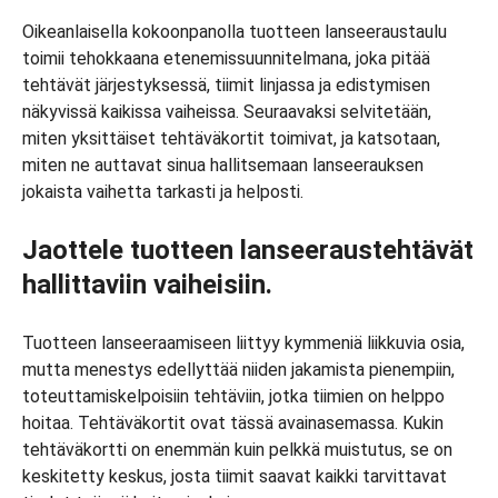
Oikeanlaisella kokoonpanolla tuotteen lanseeraustaulu
toimii tehokkaana etenemissuunnitelmana, joka pitää
tehtävät järjestyksessä, tiimit linjassa ja edistymisen
näkyvissä kaikissa vaiheissa. Seuraavaksi selvitetään,
miten yksittäiset tehtäväkortit toimivat, ja katsotaan,
miten ne auttavat sinua hallitsemaan lanseerauksen
jokaista vaihetta tarkasti ja helposti.
Jaottele tuotteen lanseeraustehtävät
hallittaviin vaiheisiin.
Tuotteen lanseeraamiseen liittyy kymmeniä liikkuvia osia,
mutta menestys edellyttää niiden jakamista pienempiin,
toteuttamiskelpoisiin tehtäviin, jotka tiimien on helppo
hoitaa. Tehtäväkortit ovat tässä avainasemassa. Kukin
tehtäväkortti on enemmän kuin pelkkä muistutus, se on
keskitetty keskus, josta tiimit saavat kaikki tarvittavat