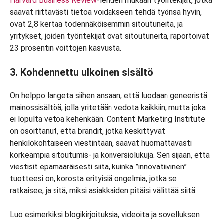
Harvard Business Review
-lehden mukaan työntekijät, jotka
saavat riittävästi tietoa voidakseen tehdä työnsä hyvin,
ovat 2,8 kertaa todennäköisemmin sitoutuneita, ja
yritykset, joiden työntekijät ovat sitoutuneita, raportoivat
23 prosentin voittojen kasvusta.
3. Kohdennettu ulkoinen sisältö
On helppo langeta siihen ansaan, että luodaan geneeristä
mainossisältöä, jolla yritetään vedota kaikkiin, mutta joka
ei lopulta vetoa kehenkään. Content Marketing Institute
on osoittanut, että brändit, jotka keskittyvät
henkilökohtaiseen viestintään, saavat huomattavasti
korkeampia sitoutumis- ja konversiolukuja. Sen sijaan, että
viestisit epämääräisesti siitä, kuinka ”innovatiivinen”
tuotteesi on, korosta erityisiä ongelmia, jotka se
ratkaisee, ja sitä, miksi asiakkaiden pitäisi välittää siitä.
Luo esimerkiksi blogikirjoituksia, videoita ja sovelluksen