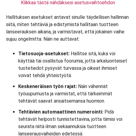
Klikkaa tästä nähdäksesi asetusvaihtoehdon
Hallituksen asetukset antavat sinulle täydellisen hallinnan
siitä, miten tehtäviä ja edistymistä hallitaan tuotteen
lanseerauksen aikana, ja varmistavat, että jokainen vaihe
sujuu ongelmitta. Näin ne auttavat:
Tietosuoja-asetukset:
Hallitse sitä, kuka voi
käyttää tai osallistua foorumia, jotta arkaluonteiset
tuotetiedot pysyvät turvassa ja oikeat ihmiset
voivat tehdä yhteistyötä.
Keskeneräisen työn rajat:
Näin vähennät
työuupumusta ja varmistat, että tärkeimmät
tehtävät saavat ansaitsemansa huomion.
Tehtävien automaattinen numerointi:
Pidä
tehtävät helposti tunnistettavina, jotta tiimisi voi
seurata niitä ilman sekaannuksia tuotteen
lanseerausvaiheiden edetessä.