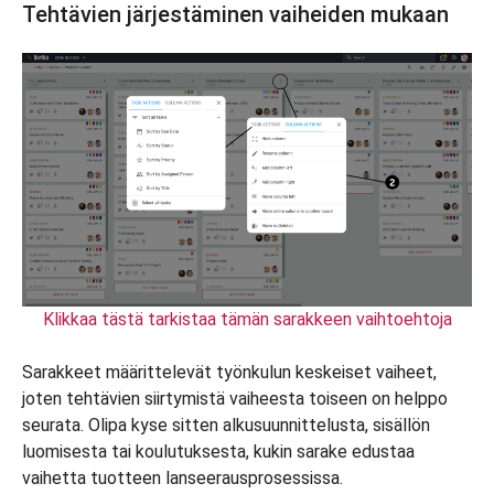
Tehtävien järjestäminen vaiheiden mukaan
Klikkaa tästä tarkistaa tämän sarakkeen vaihtoehtoja
Sarakkeet määrittelevät työnkulun keskeiset vaiheet,
joten tehtävien siirtymistä vaiheesta toiseen on helppo
seurata. Olipa kyse sitten alkusuunnittelusta, sisällön
luomisesta tai koulutuksesta, kukin sarake edustaa
vaihetta tuotteen lanseerausprosessissa.