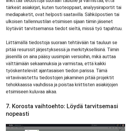
linkittää tiedostoja suoraan taululle ja varmistaa, että
tärkeät asiakirjat, kuten tuoteoppaat, analyysiraportit tai
mediapaketit, ovat helposti saatavilla. Sähköpostien tai
ulkoisen tallennustilan etsimisen sijaan tiimin jäsenet
löytävät tarvitsemansa tiedot sieltä, missä työ tapahtuu.
Liittämällä tiedostoja suoraan tehtävään tai tauluun se
pitää resurssit järjestyksessä ja merkityksellisinä. Tiimin
jäsenillä on aina pääsy uusimpiin versioihin, mikä auttaa
välttämään sekaannuksia ja varmistaa, että kaikki
työskentelevät ajantasaisen tiedon parissa. Tämä
virtaviivaistettu tiedostojen jakaminen pitää projektit
tehokkaassa vauhdissa ja poistaa kriittisten asiakirjojen
etsimiseen kuluvaa aikaa.
7. Korosta vaihtoehto: Löydä tarvitsemasi
nopeasti