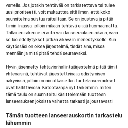
varrella. Jos jotakin tehtävää on tarkistettava tai tulee
uusi prioriteetti, voit mukauttaa sitä ilman, että koko
suunnitelma suistuu raiteiltaan. Se on joustava ja pitää
tiimin linjassa, jolloin mikään tehtävä ei jää huomaamatta.
Tällainen rakenne ei auta vain lanseerauksen aikana, vaan
se luo edellytykset pitkän aikavälin menestykselle. Kun
käytössäsi on oikea järjestelmä, tiedät aina, missä
mennään ja mitä pitää tehdä seuraavaksi.
Hyvin jäsennelty tehtävienhallintajärjestelmä pitää tiimit
yhtenäisinä, tehtävät järjestettyinä ja edistymisen
näkyvissä, jolloin monimutkaisetkin tuotelanseeraukset
ovat hallittavissa. Katsotaanpa nyt tarkemmin, miten
tämä taulu on suunniteltu käsittelemään tuotteen
lanseerauksen jokaista vaihetta tarkasti ja joustavasti.
Tämän tuotteen lanseerauskortin tarkastelu
lähemmin