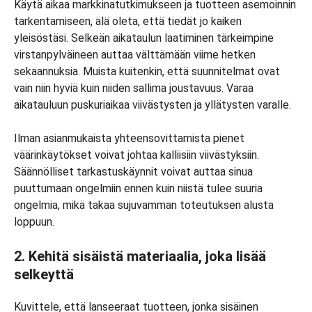
Käytä aikaa markkinatutkimukseen ja tuotteen asemoinnin
tarkentamiseen, älä oleta, että tiedät jo kaiken
yleisöstäsi. Selkeän aikataulun laatiminen tärkeimpine
virstanpylväineen auttaa välttämään viime hetken
sekaannuksia. Muista kuitenkin, että suunnitelmat ovat
vain niin hyviä kuin niiden sallima joustavuus. Varaa
aikatauluun puskuriaikaa viivästysten ja yllätysten varalle.
Ilman asianmukaista yhteensovittamista pienet
väärinkäytökset voivat johtaa kalliisiin viivästyksiin.
Säännölliset tarkastuskäynnit voivat auttaa sinua
puuttumaan ongelmiin ennen kuin niistä tulee suuria
ongelmia, mikä takaa sujuvamman toteutuksen alusta
loppuun.
2. Kehitä sisäistä materiaalia, joka lisää
selkeyttä
Kuvittele, että lanseeraat tuotteen, jonka sisäinen