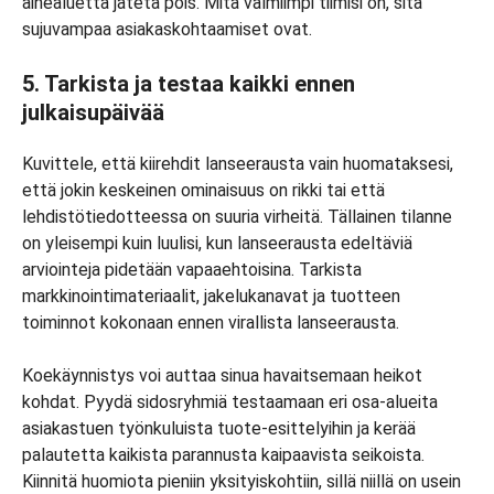
aihealuetta jätetä pois. Mitä valmiimpi tiimisi on, sitä
sujuvampaa asiakaskohtaamiset ovat.
5. Tarkista ja testaa kaikki ennen
julkaisupäivää
Kuvittele, että kiirehdit lanseerausta vain huomataksesi,
että jokin keskeinen ominaisuus on rikki tai että
lehdistötiedotteessa on suuria virheitä. Tällainen tilanne
on yleisempi kuin luulisi, kun lanseerausta edeltäviä
arviointeja pidetään vapaaehtoisina. Tarkista
markkinointimateriaalit, jakelukanavat ja tuotteen
toiminnot kokonaan ennen virallista lanseerausta.
Koekäynnistys voi auttaa sinua havaitsemaan heikot
kohdat. Pyydä sidosryhmiä testaamaan eri osa-alueita
asiakastuen työnkuluista tuote-esittelyihin ja kerää
palautetta kaikista parannusta kaipaavista seikoista.
Kiinnitä huomiota pieniin yksityiskohtiin, sillä niillä on usein