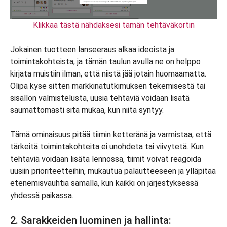
Klikkaa tästä nähdäksesi tämän tehtäväkortin
Jokainen tuotteen lanseeraus alkaa ideoista ja
toimintakohteista, ja tämän taulun avulla ne on helppo
kirjata muistiin ilman, että niistä jää jotain huomaamatta.
Olipa kyse sitten markkinatutkimuksen tekemisestä tai
sisällön valmistelusta, uusia tehtäviä voidaan lisätä
saumattomasti sitä mukaa, kun niitä syntyy.
Tämä ominaisuus pitää tiimin ketteränä ja varmistaa, että
tärkeitä toimintakohteita ei unohdeta tai viivytetä. Kun
tehtäviä voidaan lisätä lennossa, tiimit voivat reagoida
uusiin prioriteetteihin, mukautua palautteeseen ja ylläpitää
etenemisvauhtia samalla, kun kaikki on järjestyksessä
yhdessä paikassa.
2. Sarakkeiden luominen ja hallinta: