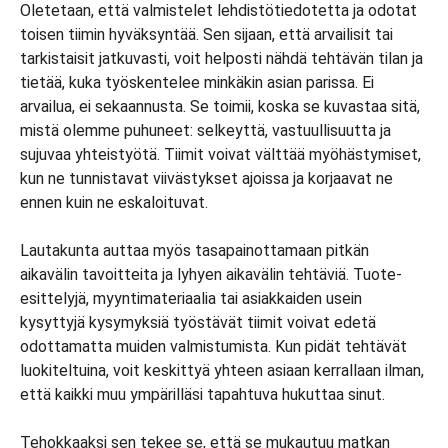
Oletetaan, että valmistelet lehdistötiedotetta ja odotat
toisen tiimin hyväksyntää. Sen sijaan, että arvailisit tai
tarkistaisit jatkuvasti, voit helposti nähdä tehtävän tilan ja
tietää, kuka työskentelee minkäkin asian parissa. Ei
arvailua, ei sekaannusta. Se toimii, koska se kuvastaa sitä,
mistä olemme puhuneet: selkeyttä, vastuullisuutta ja
sujuvaa yhteistyötä. Tiimit voivat välttää myöhästymiset,
kun ne tunnistavat viivästykset ajoissa ja korjaavat ne
ennen kuin ne eskaloituvat.
Lautakunta auttaa myös tasapainottamaan pitkän
aikavälin tavoitteita ja lyhyen aikavälin tehtäviä. Tuote-
esittelyjä, myyntimateriaalia tai asiakkaiden usein
kysyttyjä kysymyksiä työstävät tiimit voivat edetä
odottamatta muiden valmistumista. Kun pidät tehtävät
luokiteltuina, voit keskittyä yhteen asiaan kerrallaan ilman,
että kaikki muu ympärilläsi tapahtuva hukuttaa sinut.
Tehokkaaksi sen tekee se, että se mukautuu matkan