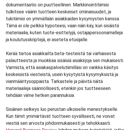
dokumentaatio on puutteellinen. Markkinointitiimisi
tulkitsee väärin tuotteen keskeiset ominaisuudet, ja
tukitiimisi on ymmällään asiakkaiden kysymysten kanssa.
Tämä ei ole pelkkä hypoteesi, vaan näin käy, kun sisäistä
materiaalia, kuten tuote-esittelyjä, ostajapersoonamalleja
ja koulutusskriptejä, ei aseteta etusijalle.
Kerää tietoa asiakkailta beta-testeistä tai varhaisesta
palautteesta ja muokkaa sisäisiä asiakirjoja sen mukaisesti.
Varmista, että asiakaspalvelutiimilläsi on vankka käsitys
keskeisistä viesteistä, usein kysytyistä kysymyksistä ja
vianmääritysoppaista. Tarkastele ja päivitä näitä
materiaaleja säännöllisesti, etenkin jos tuotteeseen
tehdään viime hetken parannuksia.
Sisäinen selkeys luo perustan ulkoiselle menestykselle.
Kun tiimit ymmärtävät tuotteen syvällisesti, ne voivat
viestiä sen arvosta johdonmukaisesti ja tehokkaasti.