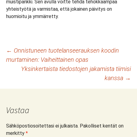
muistipankki. Sen avulla voitte tehdä tehokkaampaa
yhteistyötä ja varmistaa, että jokainen päivitys on
huomioitu ja ymmärretty.
Artikkelien
←
Onnistuneen tuotelanseerauksen koodin
murtaminen: Vaiheittainen opas
selaus
Yksinkertaista tiedostojen jakamista tiimisi
kanssa
→
Vastaa
Sähköpostiosoitettasi ei julkaista.
Pakolliset kentät on
merkitty
*