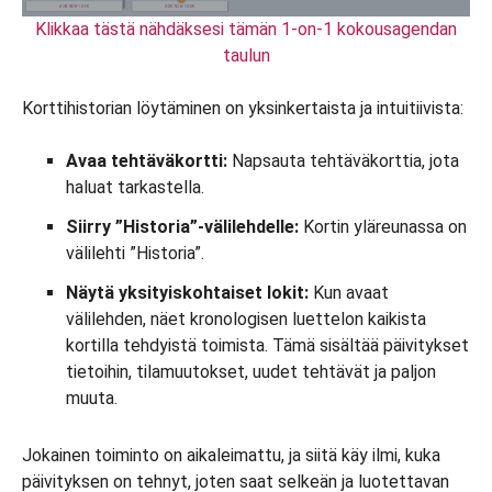
Klikkaa tästä nähdäksesi tämän 1-on-1 kokousagendan
taulun
Korttihistorian löytäminen on yksinkertaista ja intuitiivista:
Avaa tehtäväkortti:
Napsauta tehtäväkorttia, jota
haluat tarkastella.
Siirry ”Historia”-välilehdelle:
Kortin yläreunassa on
välilehti ”Historia”.
Näytä yksityiskohtaiset lokit:
Kun avaat
välilehden, näet kronologisen luettelon kaikista
kortilla tehdyistä toimista. Tämä sisältää päivitykset
tietoihin, tilamuutokset, uudet tehtävät ja paljon
muuta.
Jokainen toiminto on aikaleimattu, ja siitä käy ilmi, kuka
päivityksen on tehnyt, joten saat selkeän ja luotettavan