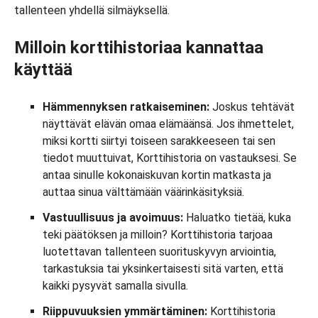
tallenteen yhdellä silmäyksellä.
Milloin korttihistoriaa kannattaa
käyttää
Hämmennyksen ratkaiseminen:
Joskus tehtävät
näyttävät elävän omaa elämäänsä. Jos ihmettelet,
miksi kortti siirtyi toiseen sarakkeeseen tai sen
tiedot muuttuivat, Korttihistoria on vastauksesi. Se
antaa sinulle kokonaiskuvan kortin matkasta ja
auttaa sinua välttämään väärinkäsityksiä.
Vastuullisuus ja avoimuus:
Haluatko tietää, kuka
teki päätöksen ja milloin? Korttihistoria tarjoaa
luotettavan tallenteen suorituskyvyn arviointia,
tarkastuksia tai yksinkertaisesti sitä varten, että
kaikki pysyvät samalla sivulla.
Riippuvuuksien ymmärtäminen:
Korttihistoria