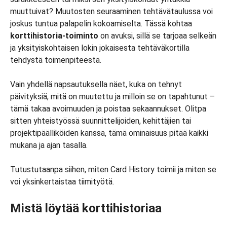
muuttuivat? Muutosten seuraaminen tehtävätaulussa voi
joskus tuntua palapelin kokoamiselta. Tässä kohtaa
korttihistoria-toiminto
on avuksi, sillä se tarjoaa selkeän
ja yksityiskohtaisen lokin jokaisesta tehtäväkortilla
tehdystä toimenpiteestä.
Vain yhdellä napsautuksella näet, kuka on tehnyt
päivityksiä, mitä on muutettu ja milloin se on tapahtunut –
tämä takaa avoimuuden ja poistaa sekaannukset. Olitpa
sitten yhteistyössä suunnittelijoiden, kehittäjien tai
projektipäälliköiden kanssa, tämä ominaisuus pitää kaikki
mukana ja ajan tasalla.
Tutustutaanpa siihen, miten Card History toimii ja miten se
voi yksinkertaistaa tiimityötä.
Mistä löytää korttihistoriaa