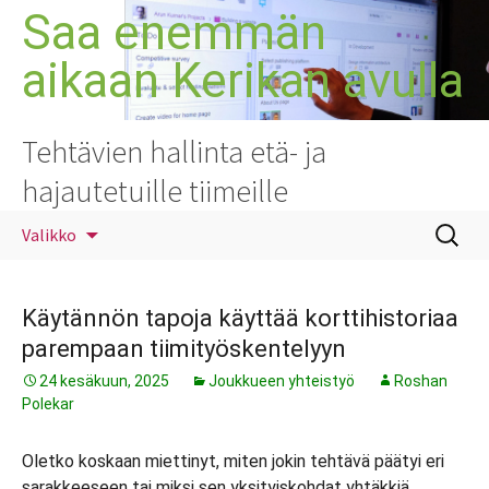
Siirry
Saa enemmän
sisältöön
aikaan Kerikan avulla
Tehtävien hallinta etä- ja
hajautetuille tiimeille
Haku:
Valikko
Käytännön tapoja käyttää korttihistoriaa
parempaan tiimityöskentelyyn
24 kesäkuun, 2025
Joukkueen yhteistyö
Roshan
Polekar
Oletko koskaan miettinyt, miten jokin tehtävä päätyi eri
sarakkeeseen tai miksi sen yksityiskohdat yhtäkkiä