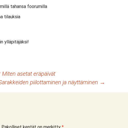
millä tahansa foorumilla
aa tilauksia
in ylläpitäjäksi!
 Miten asetat eräpäivät
Sarakkeiden piilottaminen ja näyttäminen
→
.
Pakolliset kentät on merkitty
*