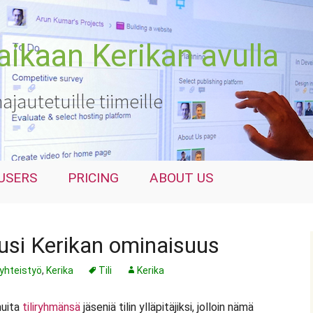
kaan Kerikan avulla
hajautetuille tiimeille
USERS
PRICING
ABOUT US
 uusi Kerikan ominaisuus
yhteistyö
,
Kerika
Tili
Kerika
muita
tiliryhmänsä
jäseniä tilin ylläpitäjiksi, jolloin nämä