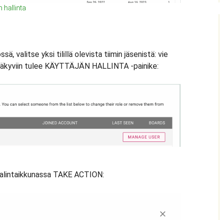
 hallinta
ä, valitse yksi tilillä olevista tiimin jäsenistä: vie
oin näkyviin tulee KÄYTTÄJÄN HALLINTA -painike:
valintaikkunassa TAKE ACTION: