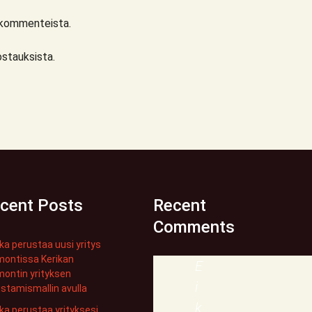
a kommenteista.
ostauksista.
cent Posts
Recent
Comments
ka perustaa uusi yritys
montissa Kerikan
E
ontin yrityksen
i
stamismallin avulla
k
ka perustaa yrityksesi