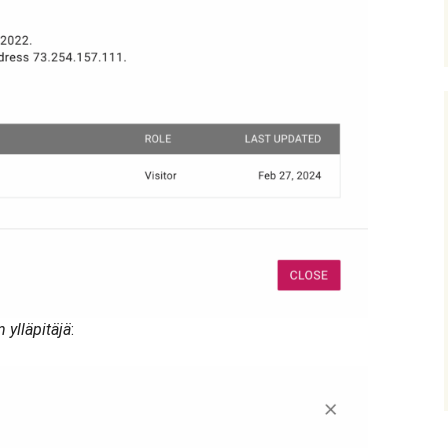
n ylläpitäjä
: