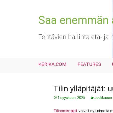
Siirry
sisältöön
Saa enemmän ai
Tehtävien hallinta etä- ja 
KERIKA.COM
FEATURES
Tilin ylläpitäjät:
1 syyskuun, 2025
Joukkueen 
Tilinomistajat
voivat nyt nimetä 