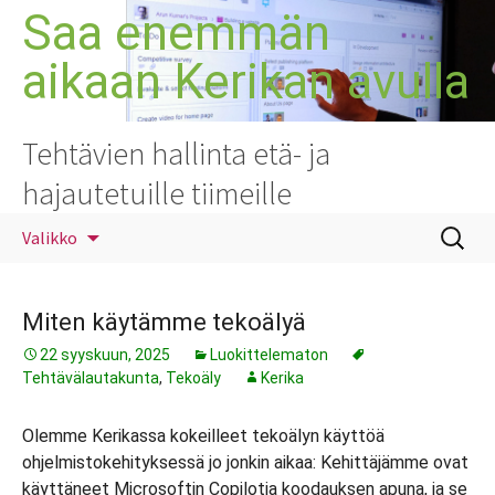
Siirry
Saa enemmän
sisältöön
aikaan Kerikan avulla
Tehtävien hallinta etä- ja
hajautetuille tiimeille
Haku:
Valikko
Miten käytämme tekoälyä
22 syyskuun, 2025
Luokittelematon
Tehtävälautakunta
,
Tekoäly
Kerika
Olemme Kerikassa kokeilleet tekoälyn käyttöä
ohjelmistokehityksessä jo jonkin aikaa: Kehittäjämme ovat
käyttäneet Microsoftin Copilotia koodauksen apuna, ja se