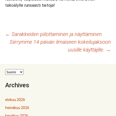
tekoälylle runsaasti tietoja!
Artikkelien
←
Sarakkeiden piilottaminen ja näyttäminen
Siirrymme 14 päivän ilmaiseen kokeilujaksoon
selaus
uusille käyttäjille.
→
Archives
elokuu 2026
heinäkuu 2026
kesäkuu 2026