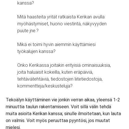
kanssa?
Mitä haasteita yrität ratkaista Kerikan avulla:
myöhästymiset, huono viestintä, näkyvyyden
puute jne.?
Mikä ei toimi hyvin aiemmin käyttämiesi
työkalujen kanssa?
Onko Kerikassa joitakin erityisiä ominaisuuksia,
joita haluaisit kokeilla, kuten eräpäiviä,
tehtävätehtäviä, tiedostojen liitetiedostoja,
kommentteja/keskusteluja?
Tekoälyn käyttäminen vie jonkin verran aikaa, yleensä 1-2
minuuttia taulun rakentamiseen. Voit sillä välin tehdä
muita asioita Kerikan kanssa; sinulle ilmoitetaan, kun lauta
on valmis. Voit myös peruuttaa pyyntösi, jos muutat
mielesi.