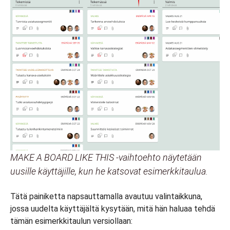
MAKE A BOARD LIKE THIS -vaihtoehto näytetään
uusille käyttäjille, kun he katsovat esimerkkitaulua.
Tätä painiketta napsauttamalla avautuu valintaikkuna,
jossa uudelta käyttäjältä kysytään, mitä hän haluaa tehdä
tämän esimerkkitaulun versiollaan: