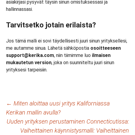
asiakirjasi pysyvät täysin sinun omistuksessasi ja
hallinnassasi.
Tarvitsetko jotain erilaista?
Jos tämä malli ei sovi täydellisesti juuri sinun yrityksellesi,
me autamme sinua. Lähetä sähköpostia
osoitteeseen
support@kerika.com
, niin tiimimme luo
ilmaisen
mukautetun version
, joka on suunniteltu juuri sinun
yrityksesi tarpeisiin.
Artikkelien
←
Miten aloittaa uusi yritys Kaliforniassa
Kerikan mallin avulla?
selaus
Uuden yrityksen perustaminen Connecticutissa:
Vaiheittainen käynnistysmalli: Vaiheittainen