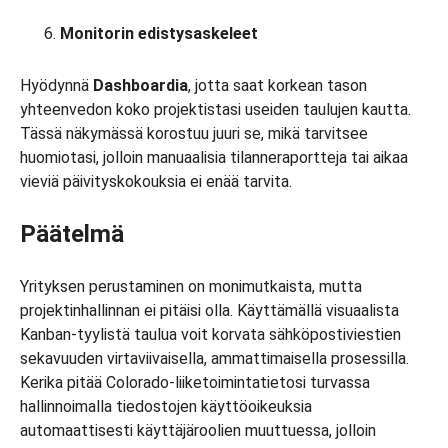
Monitorin edistysaskeleet
Hyödynnä
Dashboardia
, jotta saat korkean tason
yhteenvedon koko projektistasi useiden taulujen kautta.
Tässä näkymässä korostuu juuri se, mikä tarvitsee
huomiotasi, jolloin manuaalisia tilanneraportteja tai aikaa
vieviä päivityskokouksia ei enää tarvita.
Päätelmä
Yrityksen perustaminen on monimutkaista, mutta
projektinhallinnan ei pitäisi olla. Käyttämällä visuaalista
Kanban-tyylistä taulua voit korvata sähköpostiviestien
sekavuuden virtaviivaisella, ammattimaisella prosessilla.
Kerika pitää Colorado-liiketoimintatietosi turvassa
hallinnoimalla tiedostojen käyttöoikeuksia
automaattisesti käyttäjäroolien muuttuessa, jolloin