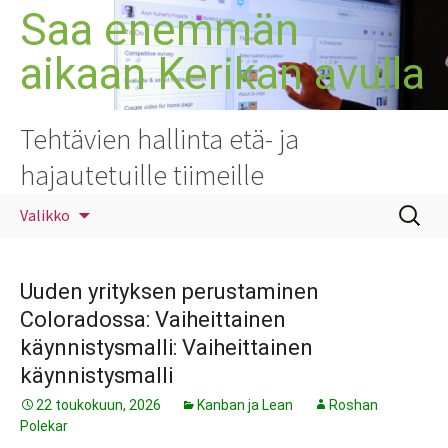
Siirry
Saa enemmän
sisältöön
aikaan Kerikan avulla
Tehtävien hallinta etä- ja
hajautetuille tiimeille
Haku:
Valikko
Uuden yrityksen perustaminen
Coloradossa: Vaiheittainen
käynnistysmalli: Vaiheittainen
käynnistysmalli
22 toukokuun, 2026
Kanban ja Lean
Roshan
Polekar