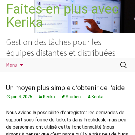
Aller
Faites-en plus avec
au
Kerika
contenu
Gestion des tâches pour les
équipes distantes et distribuées
Recherc
Menu
Un moyen plus simple d’obtenir de l’aide
juin 4, 2026
Kerika
Soutien
Kerika
Nous avions la possibilité d’enregistrer les demandes de
support sous forme de tickets dans Freshdesk, mais peu
de personnes ont utilisé cette fonctionnalité (nous
aimons à penser que c’est parce qu’il y a très peu de bugs