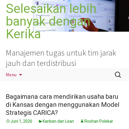
Langsung
Selesaikan lebih
ke
banyak dengan
isi
Kerika
Manajemen tugas untuk tim jarak
jauh dan terdistribusi
Cari
Menu
untuk:
Bagaimana cara mendirikan usaha baru
di Kansas dengan menggunakan Model
Strategis CARICA?
Juni 1, 2026
Kanban dan Lean
Roshan Polekar