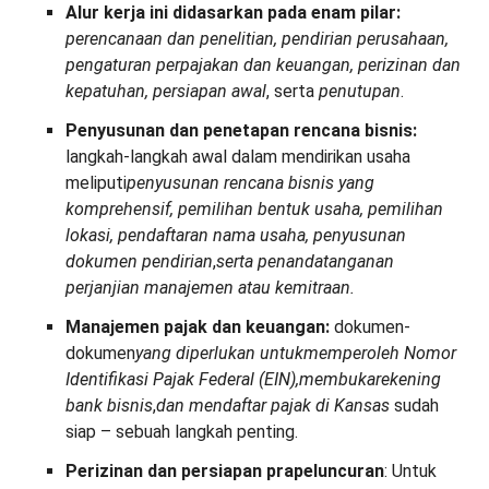
Alur kerja ini didasarkan pada enam pilar:
perencanaan dan penelitian, pendirian perusahaan,
pengaturan perpajakan dan keuangan, perizinan dan
kepatuhan, persiapan awal
, serta
penutupan
.
Penyusunan dan penetapan rencana bisnis:
langkah-langkah awal dalam mendirikan usaha
meliputi
penyusunan rencana bisnis yang
komprehensif, pemilihan bentuk usaha, pemilihan
lokasi, pendaftaran nama usaha, penyusunan
dokumen pendirian
,
serta penandatanganan
perjanjian manajemen atau kemitraan
.
Manajemen pajak dan keuangan:
dokumen-
dokumen
yang diperlukan untuk
memperoleh Nomor
Identifikasi Pajak Federal (EIN),
membuka
rekening
bank bisnis
,
dan mendaftar pajak di Kansas
sudah
siap – sebuah langkah penting.
Perizinan dan persiapan prapeluncuran
: Untuk