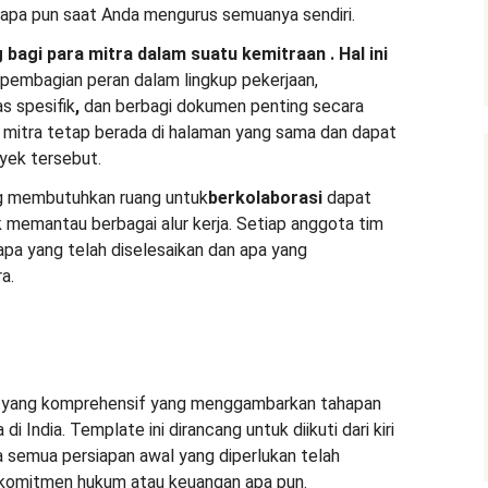
 apa pun saat Anda mengurus semuanya sendiri.
g bagi para mitra dalam suatu kemitraan
. Hal ini
embagian peran dalam lingkup pekerjaan,
s spesifik
,
dan berbagi dokumen penting secara
a
mitra tetap berada di halaman yang sama dan dapat
yek tersebut.
ng membutuhkan ruang untuk
berkolaborasi
dapat
 memantau berbagai alur kerja. Setiap anggota tim
apa yang telah diselesaikan dan apa yang
a.
rja yang komprehensif yang menggambarkan tahapan
i India. Template ini dirancang untuk diikuti dari kiri
 semua persiapan awal yang diperlukan telah
 komitmen hukum atau keuangan apa pun.