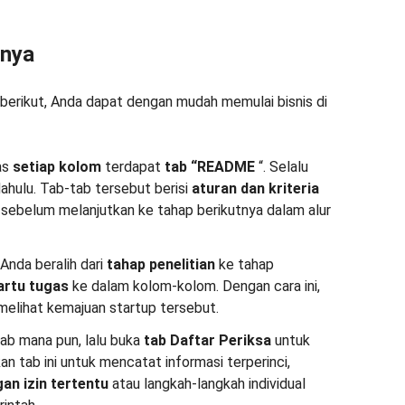
nnya
berikut, Anda dapat dengan mudah memulai bisnis di
as
setiap kolom
terdapat
tab
“README
“. Selalu
 dahulu. Tab-tab tersebut berisi
aturan dan kriteria
 sebelum melanjutkan ke tahap berikutnya dalam alur
Anda beralih dari
tahap penelitian
ke tahap
artu tugas
ke dalam kolom-kolom. Dengan cara ini,
melihat kemajuan startup tersebut.
tab mana pun, lalu buka
tab Daftar Periksa
untuk
n tab ini untuk mencatat informasi terperinci,
an izin tertentu
atau langkah-langkah individual