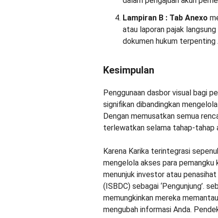
dalam pengajuan akun pemer
Lampiran B
: Tab Anexo
me
atau laporan pajak langsung
dokumen hukum terpenting A
Kesimpulan
Penggunaan dasbor visual bagi p
signifikan dibandingkan mengelola
Dengan memusatkan semua rencan
terlewatkan selama tahap-tahap a
Karena Karika terintegrasi sepe
mengelola akses para pemangku 
menunjuk investor atau penasihat
(ISBDC) sebagai ‘Pengunjung’. seba
memungkinkan mereka memantau 
mengubah informasi Anda. Pendeka