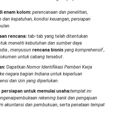
adi enam kolom:
perencanaan dan penelitian,
n dan kepatuhan, kondisi keuangan, persiapan
pulan
.
aan rencana:
tab-tab yang telah ditentukan
ntuk
meneliti kebutuhan dan sumber daya
ndia
,
menyusun
rencana bisnis
yang komprehensif
,
kumen untuk cabang tersebut
.
an:
Dapatkan
Nomor Identifikasi Pemberi Kerja
i ke negara bagian Indiana untuk keperluan
sensi dan izin yang diperlukan.
 persiapan untuk memulai usaha:
templat ini
ngenai
pembukaan rekening bank dan pengajuan
em akuntansi dan pembukuan
, serta
penataan tempat