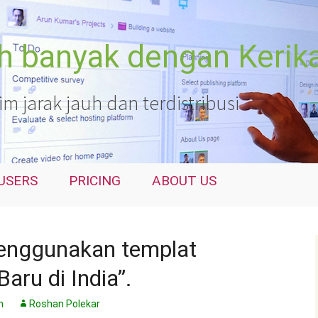
ih banyak dengan Kerik
 jarak jauh dan terdistribusi
USERS
PRICING
ABOUT US
menggunakan templat
aru di India”.
n
Roshan Polekar