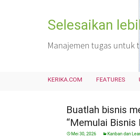
Langsung
ke
isi
Selesaikan leb
Manajemen tugas untuk tim
KERIKA.COM
FEATURES
Buatlah bisnis 
“Memulai Bisnis B
Mei 30, 2026
Kanban dan Lea