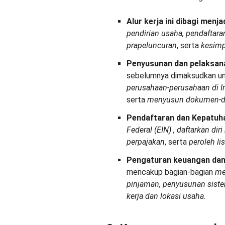
Alur kerja ini dibagi menj
pendirian usaha, pendaftara
prapeluncuran
, serta
kesim
Penyusunan dan pelaksan
sebelumnya dimaksudkan u
perusahaan-perusahaan di I
serta
menyusun dokumen-do
Pendaftaran dan Kepatuh
Federal (EIN)
, daftarkan dir
perpajakan
, serta
peroleh li
Pengaturan keuangan dan
mencakup bagian-bagian
me
pinjaman, penyusunan sist
kerja dan lokasi usaha
.