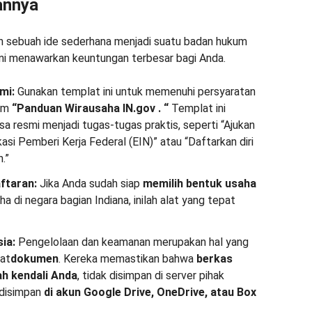
annya
h sebuah ide sederhana menjadi suatu badan hukum
ini menawarkan keuntungan terbesar bagi Anda.
mi:
Gunakan templat ini untuk memenuhi persyaratan
lam
“Panduan Wirausaha IN.gov
.
“
Templat ini
a resmi menjadi tugas-tugas praktis, seperti “Ajukan
si Pemberi Kerja Federal (EIN)” atau “Daftarkan diri
.”
ftaran:
Jika Anda sudah siap
memilih bentuk usaha
 di negara bagian Indiana, inilah alat yang tepat
ia:
Pengelolaan dan keamanan merupakan hal yang
at
dokumen
. Kereka memastikan bahwa
berkas
ah kendali Anda
, tidak disimpan di server pihak
 disimpan
di akun Google Drive, OneDrive, atau Box