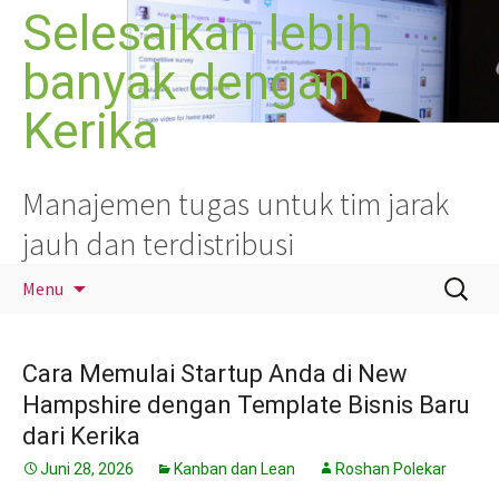
Langsung
Selesaikan lebih
ke
banyak dengan
isi
Kerika
Manajemen tugas untuk tim jarak
jauh dan terdistribusi
Cari
Menu
untuk:
Cara Memulai Startup Anda di New
Hampshire dengan Template Bisnis Baru
dari Kerika
Juni 28, 2026
Kanban dan Lean
Roshan Polekar