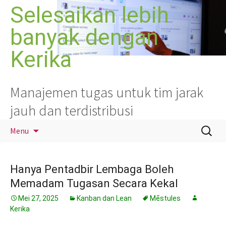
Langsung
Selesaikan lebih
ke
banyak dengan
isi
Kerika
Manajemen tugas untuk tim jarak
jauh dan terdistribusi
Cari
Menu
untuk:
Hanya Pentadbir Lembaga Boleh
Memadam Tugasan Secara Kekal
Mei 27, 2025
Kanban dan Lean
Mēstules
Kerika