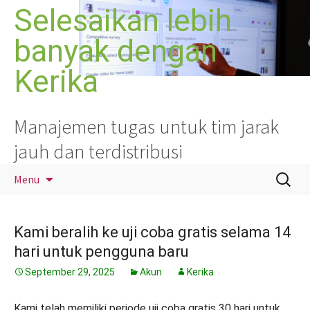
Langsung
Selesaikan lebih
ke
banyak dengan
isi
Kerika
Manajemen tugas untuk tim jarak
jauh dan terdistribusi
Cari
Menu
untuk:
Kami beralih ke uji coba gratis selama 14
hari untuk pengguna baru
September 29, 2025
Akun
Kerika
Kami telah memiliki periode uji coba gratis 30 hari untuk