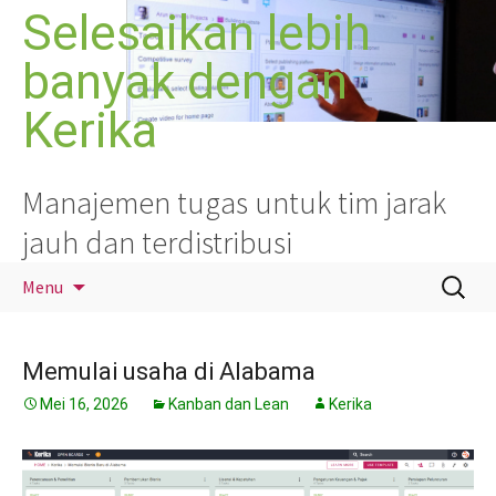
Langsung
Selesaikan lebih
ke
banyak dengan
isi
Kerika
Manajemen tugas untuk tim jarak
jauh dan terdistribusi
Cari
Menu
untuk:
Memulai usaha di Alabama
Mei 16, 2026
Kanban dan Lean
Kerika