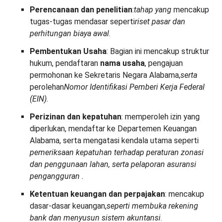
Perencanaan dan penelitian
:
tahap yang
mencakup
tugas-tugas mendasar seperti
riset pasar dan
perhitungan biaya awal
.
Pembentukan Usaha
: Bagian ini mencakup struktur
hukum, pendaftaran
nama usaha
, pengajuan
permohonan ke Sekretaris Negara Alabama,
serta
perolehan
Nomor Identifikasi Pemberi Kerja Federal
(EIN)
.
Perizinan dan kepatuhan
: memperoleh izin yang
diperlukan, mendaftar ke Departemen Keuangan
Alabama, serta mengatasi kendala utama seperti
pemeriksaan kepatuhan terhadap peraturan zonasi
dan penggunaan lahan, serta pelaporan asuransi
pengangguran
.
Ketentuan keuangan dan perpajakan
: mencakup
dasar-dasar keuangan,
seperti membuka rekening
bank dan menyusun sistem akuntansi
.