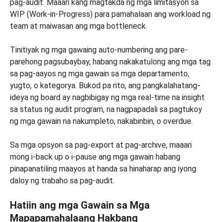
pag-audit. Maaari kang magtakda ng mga limitasyon sa
WIP (Work-in-Progress) para pamahalaan ang workload ng
team at maiwasan ang mga bottleneck.
Tinitiyak ng mga gawaing auto-numbering ang pare-
parehong pagsubaybay, habang nakakatulong ang mga tag
sa pag-aayos ng mga gawain sa mga departamento,
yugto, o kategorya. Bukod pa rito, ang pangkalahatang-
ideya ng board ay nagbibigay ng mga real-time na insight
sa status ng audit program, na nagpapadali sa pagtukoy
ng mga gawain na nakumpleto, nakabinbin, o overdue.
Sa mga opsyon sa pag-export at pag-archive, maaari
mong i-back up o i-pause ang mga gawain habang
pinapanatiling maayos at handa sa hinaharap ang iyong
daloy ng trabaho sa pag-audit.
Hatiin ang mga Gawain sa Mga
Mapapamahalaang Hakbang