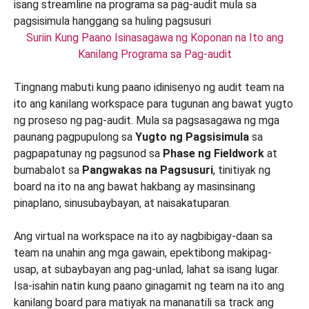
Suriin Kung Paano Isinasagawa ng Koponan na Ito ang
Kanilang Programa sa Pag-audit
Tingnang mabuti kung paano idinisenyo ng audit team na
ito ang kanilang workspace para tugunan ang bawat yugto
ng proseso ng pag-audit. Mula sa pagsasagawa ng mga
paunang pagpupulong sa
Yugto ng Pagsisimula
sa
pagpapatunay ng pagsunod sa
Phase ng Fieldwork
at
bumabalot sa
Pangwakas na Pagsusuri
, tinitiyak ng
board na ito na ang bawat hakbang ay masinsinang
pinaplano, sinusubaybayan, at naisakatuparan.
Ang virtual na workspace na ito ay nagbibigay-daan sa
team na unahin ang mga gawain, epektibong makipag-
usap, at subaybayan ang pag-unlad, lahat sa isang lugar.
Isa-isahin natin kung paano ginagamit ng team na ito ang
kanilang board para matiyak na mananatili sa track ang