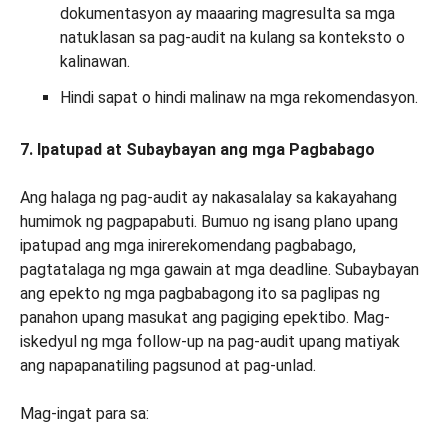
dokumentasyon ay maaaring magresulta sa mga
natuklasan sa pag-audit na kulang sa konteksto o
kalinawan.
Hindi sapat o hindi malinaw na mga rekomendasyon.
7. Ipatupad at Subaybayan ang mga Pagbabago
Ang halaga ng pag-audit ay nakasalalay sa kakayahang
humimok ng pagpapabuti. Bumuo ng isang plano upang
ipatupad ang mga inirerekomendang pagbabago,
pagtatalaga ng mga gawain at mga deadline. Subaybayan
ang epekto ng mga pagbabagong ito sa paglipas ng
panahon upang masukat ang pagiging epektibo. Mag-
iskedyul ng mga follow-up na pag-audit upang matiyak
ang napapanatiling pagsunod at pag-unlad.
Mag-ingat para sa: