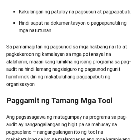
Kakulangan ng patuloy na pagsusuri at pagpapabuti.
Hindi sapat na dokumentasyon o pagpapanatili ng
mga natutunan
Sa pamamagitan ng pagsunod sa mga hakbang na ito at
pagkakaroon ng kamalayan sa mga potensyal na
alalahanin, maaari kang lumikha ng isang programa sa pag-
audit na hindi lamang nagsisiguro ng pagsunod ngunit
humihimok din ng makabuluhang pagpapabuti ng
organisasyon.
Paggamit ng Tamang Mga Tool
Ang pagsasagawa ng matagumpay na programa sa pag-
audit ay nangangailangan ng higit pa sa mahusay na
pagpaplano – nangangailangan ito ng tool na
makakatulong sa iyo na malampasan ang mga karaniwang