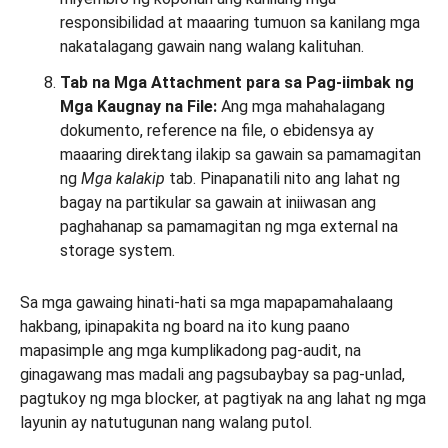
responsibilidad at maaaring tumuon sa kanilang mga
nakatalagang gawain nang walang kalituhan.
Tab na Mga Attachment para sa Pag-iimbak ng
Mga Kaugnay na File:
Ang mga mahahalagang
dokumento, reference na file, o ebidensya ay
maaaring direktang ilakip sa gawain sa pamamagitan
ng
Mga kalakip
tab. Pinapanatili nito ang lahat ng
bagay na partikular sa gawain at iniiwasan ang
paghahanap sa pamamagitan ng mga external na
storage system.
Sa mga gawaing hinati-hati sa mga mapapamahalaang
hakbang, ipinapakita ng board na ito kung paano
mapasimple ang mga kumplikadong pag-audit, na
ginagawang mas madali ang pagsubaybay sa pag-unlad,
pagtukoy ng mga blocker, at pagtiyak na ang lahat ng mga
layunin ay natutugunan nang walang putol.