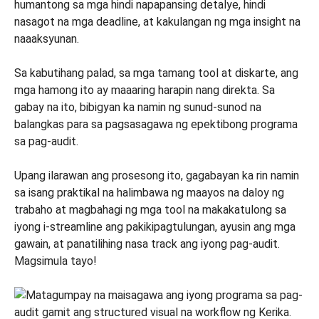
humantong sa mga hindi napapansing detalye, hindi
nasagot na mga deadline, at kakulangan ng mga insight na
naaaksyunan.
Sa kabutihang palad, sa mga tamang tool at diskarte, ang
mga hamong ito ay maaaring harapin nang direkta. Sa
gabay na ito, bibigyan ka namin ng sunud-sunod na
balangkas para sa pagsasagawa ng epektibong programa
sa pag-audit.
Upang ilarawan ang prosesong ito, gagabayan ka rin namin
sa isang praktikal na halimbawa ng maayos na daloy ng
trabaho at magbahagi ng mga tool na makakatulong sa
iyong i-streamline ang pakikipagtulungan, ayusin ang mga
gawain, at panatilihing nasa track ang iyong pag-audit.
Magsimula tayo!