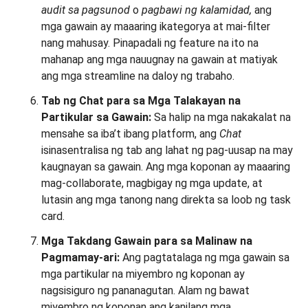
audit sa pagsunod
o
pagbawi ng kalamidad,
ang
mga gawain ay maaaring ikategorya at mai-filter
nang mahusay. Pinapadali ng feature na ito na
mahanap ang mga nauugnay na gawain at matiyak
ang mga streamline na daloy ng trabaho.
Tab ng Chat para sa Mga Talakayan na
Partikular sa Gawain:
Sa halip na mga nakakalat na
mensahe sa iba’t ibang platform, ang
Chat
isinasentralisa ng tab ang lahat ng pag-uusap na may
kaugnayan sa gawain. Ang mga koponan ay maaaring
mag-collaborate, magbigay ng mga update, at
lutasin ang mga tanong nang direkta sa loob ng task
card.
Mga Takdang Gawain para sa Malinaw na
Pagmamay-ari:
Ang pagtatalaga ng mga gawain sa
mga partikular na miyembro ng koponan ay
nagsisiguro ng pananagutan. Alam ng bawat
miyembro ng koponan ang kanilang mga