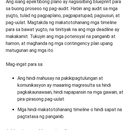
Ang isang epektibong plano ay nagsisilbing blueprint para
sa buong proseso ng pag-audit. Hatiin ang audit sa mga
yugto, tulad ng pagpaplano, pagpapatupad, pagsusuri, at
pag-uulat. Magtakda ng makatotohanang mga timeline
para sa bawat yugto, na tinitiyak na ang mga deadline ay
makakamit. Tukuyin ang mga potensyal na panganib at
hamon, at maghanda ng mga contingency plan upang
matugunan ang mga ito.
Mag-ingat para sa:
Ang hindi mahusay na pakikipagtulungan at
komunikasyon ay maaaring magresulta sa hindi
pagkakaunawaan, hindi napapansin na mga gawain, at
pira-pirasong pag-uulat.
Mga hindi makatotohanang timeline o hindi sapat na
pagtatasa ng panganib.