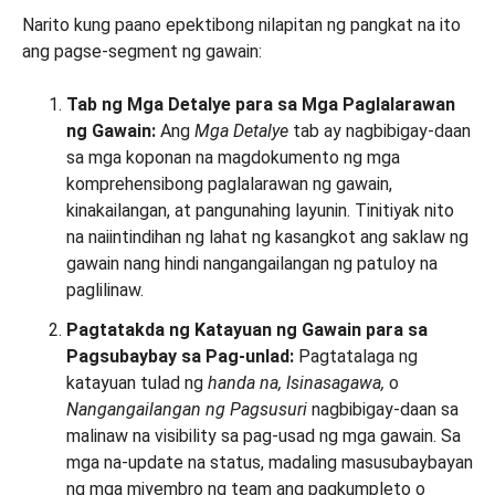
Narito kung paano epektibong nilapitan ng pangkat na ito
ang pagse-segment ng gawain:
Tab ng Mga Detalye para sa Mga Paglalarawan
ng Gawain:
Ang
Mga Detalye
tab ay nagbibigay-daan
sa mga koponan na magdokumento ng mga
komprehensibong paglalarawan ng gawain,
kinakailangan, at pangunahing layunin. Tinitiyak nito
na naiintindihan ng lahat ng kasangkot ang saklaw ng
gawain nang hindi nangangailangan ng patuloy na
paglilinaw.
Pagtatakda ng Katayuan ng Gawain para sa
Pagsubaybay sa Pag-unlad:
Pagtatalaga ng
katayuan tulad ng
handa na,
Isinasagawa,
o
Nangangailangan ng Pagsusuri
nagbibigay-daan sa
malinaw na visibility sa pag-usad ng mga gawain. Sa
mga na-update na status, madaling masusubaybayan
ng mga miyembro ng team ang pagkumpleto o