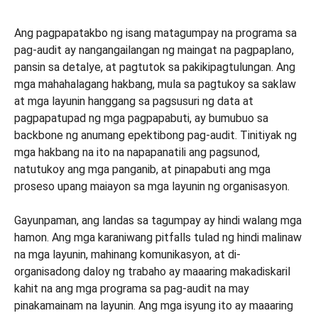
Ang pagpapatakbo ng isang matagumpay na programa sa
pag-audit ay nangangailangan ng maingat na pagpaplano,
pansin sa detalye, at pagtutok sa pakikipagtulungan. Ang
mga mahahalagang hakbang, mula sa pagtukoy sa saklaw
at mga layunin hanggang sa pagsusuri ng data at
pagpapatupad ng mga pagpapabuti, ay bumubuo sa
backbone ng anumang epektibong pag-audit. Tinitiyak ng
mga hakbang na ito na napapanatili ang pagsunod,
natutukoy ang mga panganib, at pinapabuti ang mga
proseso upang maiayon sa mga layunin ng organisasyon.
Gayunpaman, ang landas sa tagumpay ay hindi walang mga
hamon. Ang mga karaniwang pitfalls tulad ng hindi malinaw
na mga layunin, mahinang komunikasyon, at di-
organisadong daloy ng trabaho ay maaaring makadiskaril
kahit na ang mga programa sa pag-audit na may
pinakamainam na layunin. Ang mga isyung ito ay maaaring