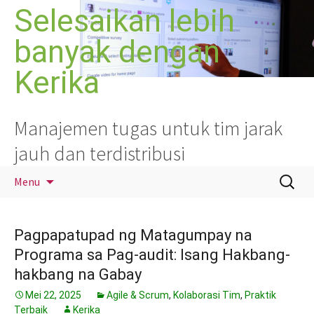
Langsung
Selesaikan lebih
ke
banyak dengan
isi
Kerika
Manajemen tugas untuk tim jarak
jauh dan terdistribusi
Cari
Menu
untuk:
Pagpapatupad ng Matagumpay na
Programa sa Pag-audit: Isang Hakbang-
hakbang na Gabay
Mei 22, 2025
Agile & Scrum
,
Kolaborasi Tim
,
Praktik
Terbaik
Kerika