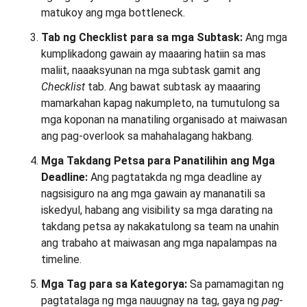
matukoy ang mga bottleneck.
Tab ng Checklist para sa mga Subtask:
Ang mga
kumplikadong gawain ay maaaring hatiin sa mas
maliit, naaaksyunan na mga subtask gamit ang
Checklist
tab. Ang bawat subtask ay maaaring
mamarkahan kapag nakumpleto, na tumutulong sa
mga koponan na manatiling organisado at maiwasan
ang pag-overlook sa mahahalagang hakbang.
Mga Takdang Petsa para Panatilihin ang Mga
Deadline:
Ang pagtatakda ng mga deadline ay
nagsisiguro na ang mga gawain ay mananatili sa
iskedyul, habang ang visibility sa mga darating na
takdang petsa ay nakakatulong sa team na unahin
ang trabaho at maiwasan ang mga napalampas na
timeline.
Mga Tag para sa Kategorya:
Sa pamamagitan ng
pagtatalaga ng mga nauugnay na tag, gaya ng
pag-