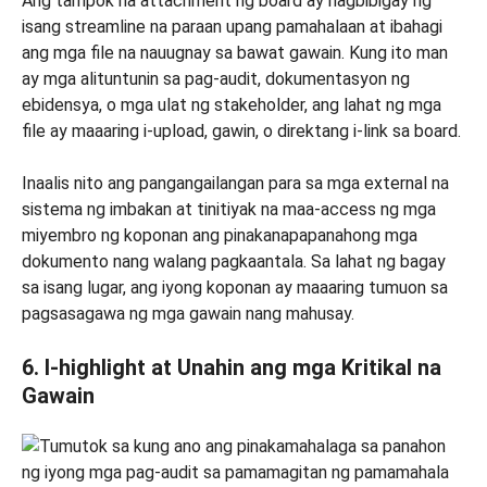
Ang tampok na attachment ng board ay nagbibigay ng
isang streamline na paraan upang pamahalaan at ibahagi
ang mga file na nauugnay sa bawat gawain. Kung ito man
ay mga alituntunin sa pag-audit, dokumentasyon ng
ebidensya, o mga ulat ng stakeholder, ang lahat ng mga
file ay maaaring i-upload, gawin, o direktang i-link sa board.
Inaalis nito ang pangangailangan para sa mga external na
sistema ng imbakan at tinitiyak na maa-access ng mga
miyembro ng koponan ang pinakanapapanahong mga
dokumento nang walang pagkaantala. Sa lahat ng bagay
sa isang lugar, ang iyong koponan ay maaaring tumuon sa
pagsasagawa ng mga gawain nang mahusay.
6. I-highlight at Unahin ang mga Kritikal na
Gawain