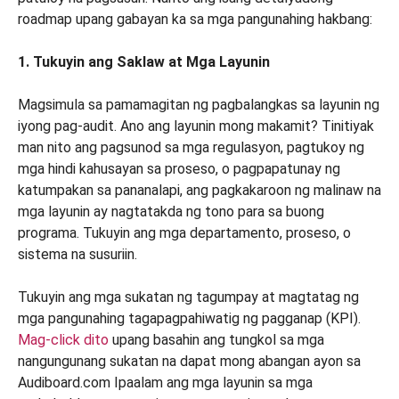
roadmap upang gabayan ka sa mga pangunahing hakbang:
1. Tukuyin ang Saklaw at Mga Layunin
Magsimula sa pamamagitan ng pagbalangkas sa layunin ng
iyong pag-audit. Ano ang layunin mong makamit? Tinitiyak
man nito ang pagsunod sa mga regulasyon, pagtukoy ng
mga hindi kahusayan sa proseso, o pagpapatunay ng
katumpakan sa pananalapi, ang pagkakaroon ng malinaw na
mga layunin ay nagtatakda ng tono para sa buong
programa. Tukuyin ang mga departamento, proseso, o
sistema na susuriin.
Tukuyin ang mga sukatan ng tagumpay at magtatag ng
mga pangunahing tagapagpahiwatig ng pagganap (KPI).
Mag-click dito
upang basahin ang tungkol sa mga
nangungunang sukatan na dapat mong abangan ayon sa
Audiboard.com Ipaalam ang mga layunin sa mga