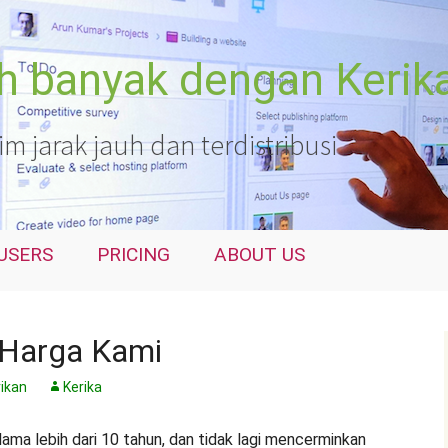
ih banyak dengan Kerik
 jarak jauh dan terdistribusi
USERS
PRICING
ABOUT US
 Harga Kami
rikan
Kerika
ama lebih dari 10 tahun, dan tidak lagi mencerminkan