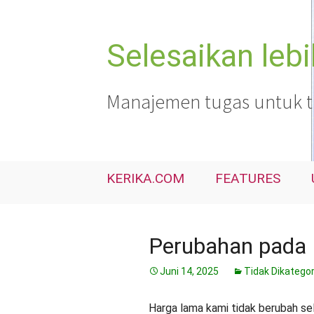
Langsung
ke
isi
Selesaikan leb
Manajemen tugas untuk tim
KERIKA.COM
FEATURES
Perubahan pada
Juni 14, 2025
Tidak Dikatego
Harga lama kami tidak berubah sel