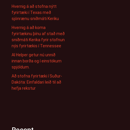
Hvernig á að stofna nýtt
fyrirtæki í Texas með
sjónrænu sniðmáti Keriku
Hvernig á að koma
fyrirtækinu þínu af stað með
sniðmáti Kerika fyrir stofnun
nýs fyrirtækis í Tennessee
AI Helper getur nú unnið
innan borða og í einstökum
spjöldum.
Að stofna fyrirtæki í Suður-
Dakóta: Einfaldari leið til að
hefja rekstur