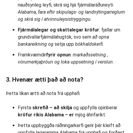
nauðsynleg leyfi, skrá sig hjá fjármálaráðuneyti
Alabama
,
fara eftir skipulags- og landnýtingarreglum
og skrá sig í atvinnuleysistryggingu
.
Fjármálalegar og skattalegar kröfur
: fjallar um
grundvallarfjármálahugtök, svo sem
að opna
bankareikning og
setja upp
bókhaldskerfi
.
Framkvæmdir
fyrir opnun
:
markaðssetning
,
vörumerkjaþróun og loka
uppsetning
í verslun
.
3. Hvenær ætti það að nota?
Þetta líkan ætti að nota frá upphafi.
Fyrsta
skrefið –
að skilja
og uppfylla opinberar
kröfur
ríkis
Alabama
– er
mjög áhrifaríkt.
Þetta uppbyggða ráðningarkerfi gerir þér kleift að
uppfylla lagaramma Alabama frá upphafi og forðast