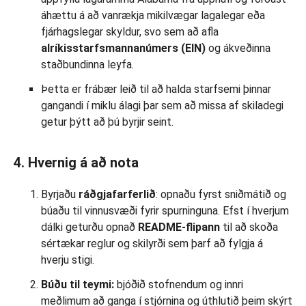
áhættu á að vanrækja mikilvægar lagalegar eða
fjárhagslegar skyldur, svo sem að afla
alríkisstarfsmannanúmers (EIN)
og ákveðinna
staðbundinna leyfa.
Þetta er frábær leið til að halda starfsemi þinnar
gangandi í miklu álagi þar sem að missa af skiladegi
getur þýtt að þú byrjir seint.
4. Hvernig á að nota
Byrjaðu
ráðgjafarferlið
: opnaðu fyrst sniðmátið og
búaðu til vinnusvæði fyrir spurninguna. Efst í hverjum
dálki geturðu opnað
README-flipann
til að skoða
sértækar reglur og skilyrði sem þarf að fylgja á
hverju stigi.
Búðu til teymi:
bjóðið stofnendum og innri
meðlimum að ganga í stjórnina og úthlutið þeim skýrt