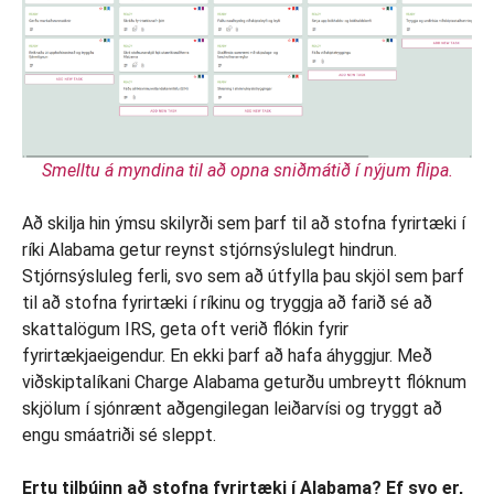
Smelltu á myndina til að opna sniðmátið í nýjum flipa.
Að skilja hin ýmsu skilyrði sem þarf til að stofna fyrirtæki í
ríki Alabama getur reynst stjórnsýslulegt hindrun.
Stjórnsýsluleg ferli, svo sem að útfylla þau skjöl sem þarf
til að stofna fyrirtæki í ríkinu og tryggja að farið sé að
skattalögum IRS, geta oft verið flókin fyrir
fyrirtækjaeigendur. En ekki þarf að hafa áhyggjur. Með
viðskiptalíkani Charge Alabama geturðu umbreytt flóknum
skjölum í sjónrænt aðgengilegan leiðarvísi og tryggt að
engu smáatriði sé sleppt.
Ertu tilbúinn að stofna fyrirtæki í Alabama? Ef svo er,