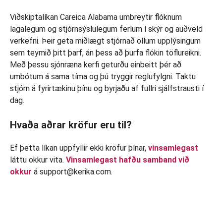
Viðskiptalíkan Careica Alabama umbreytir flóknum
lagalegum og stjórnsýslulegum ferlum í skýr og auðveld
verkefni. Þeir geta miðlægt stjórnað öllum upplýsingum
sem teymið þitt þarf, án þess að þurfa flókin töflureikni.
Með þessu sjónræna kerfi geturðu einbeitt þér að
umbótum á sama tíma og þú tryggir reglufylgni. Taktu
stjórn á fyrirtækinu þínu og byrjaðu af fullri sjálfstrausti í
dag.
Hvaða aðrar kröfur eru til?
Ef þetta líkan uppfyllir ekki kröfur þínar,
vinsamlegast
láttu okkur vita.
Vinsamlegast hafðu samband við
okkur
á support@kerika.com.