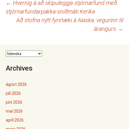
Leiðarkerfi
←
Hvernig á að skipuleggja stjórnarfund með
stjórnarfundarpakka-sniðmáti Kerika
færslna
Að stofna nýtt fyrirtæki á Alaska: vegurinn til
árangurs
→
Archives
ágúst 2026
júlí 2026
júní 2026
maí 2026
apríl 2026