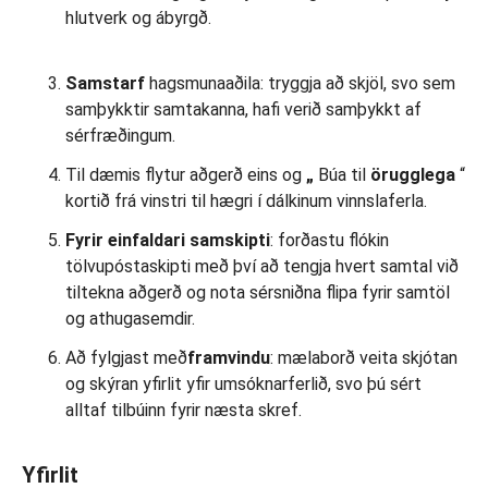
hlutverk og ábyrgð.
Samstarf
hagsmunaaðila: tryggja að skjöl, svo sem
samþykktir samtakanna, hafi verið samþykkt af
sérfræðingum.
Til dæmis flytur aðgerð eins og
„
Búa til
örugglega
“
kortið frá vinstri til hægri í dálkinum vinnslaferla.
Fyrir einfaldari samskipti
: forðastu flókin
tölvupóstaskipti með því að tengja hvert samtal við
tiltekna aðgerð og nota sérsniðna flipa fyrir samtöl
og athugasemdir.
Að fylgjast með
framvindu
: mælaborð veita skjótan
og skýran yfirlit yfir umsóknarferlið, svo þú sért
alltaf tilbúinn fyrir næsta skref.
Yfirlit