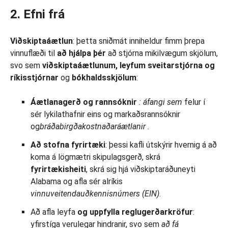
2. Efni frá
Viðskiptaáætlun
: þetta sniðmát inniheldur fimm þrepa
vinnuflæði til
að hjálpa þér
að stjórna mikilvægum skjölum,
svo sem
viðskiptaáætlunum, leyfum sveitarstjórna og
ríkisstjórnar
og
bókhaldsskjölum
:
Áætlanagerð og rannsóknir
: áfangi sem
felur í
sér lykilathafnir eins og markaðsrannsóknir
og
bráðabirgðakostnaðaráætlanir
.
Að stofna fyrirtæki
: þessi kafli útskýrir hvernig á að
koma á lögmætri skipulagsgerð, skrá
fyrirtækisheiti
, skrá sig hjá viðskiptaráðuneyti
Alabama og afla sér alríkis
vinnuveitendauðkennisnúmers
(EIN)
.
Að afla leyfa
og uppfylla reglugerðarkröfur
:
yfirstíga verulegar hindranir, svo sem
að fá