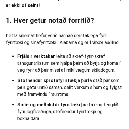
er ekki of seint!
1. Hver getur notað forritið?
Þetta sniðmát hefur verið hannað sérstaklega fyrir
fyrirtæki og smáfyrirtæki í Alabama og er frábær auðlind:
Frjálsir verktakar
leita að skref-fyrir-skref
athugunarlistum sem hjálpa þeim að byrja og koma í
veg fyrir að þeir missi af mikilvægum skiladögum.
Stofnendur sprotafyrirtækja
þurfa stað þar sem
þeir
geta unnið saman, deilt verkum sínum og fylgst
með framvindu í rauntíma.
Smá- og meðalstór fyrirtæki
þurfa
einn tengilið
fyrir lögfræðinga, stofnendur fyrirtækja og
bókhaldara.