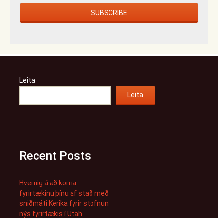
Leita
Leita
Recent Posts
Hvernig á að koma
fyrirtækinu þínu af stað með
sniðmáti Kerika fyrir stofnun
nýs fyrirtækis í Utah