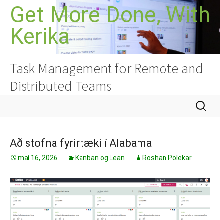
Hoppa
Get More Done, With
yfir
Kerika
í
efni
Task Management for Remote and
Distributed Teams
Leita
að:
Að stofna fyrirtæki í Alabama
maí 16, 2026
Kanban og Lean
Roshan Polekar