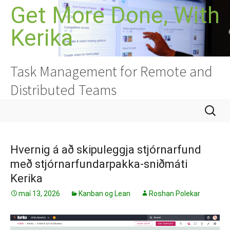
Hoppa
Get More Done, With
yfir
Kerika
í
efni
Task Management for Remote and
Distributed Teams
Leita
að:
Hvernig á að skipuleggja stjórnarfund
með stjórnarfundarpakka-sniðmáti
Kerika
maí 13, 2026
Kanban og Lean
Roshan Polekar