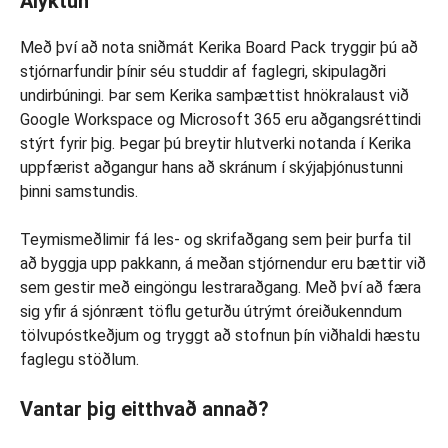
Ályktun
Með því að nota sniðmát Kerika Board Pack tryggir þú að
stjórnarfundir þínir séu studdir af faglegri, skipulagðri
undirbúningi. Þar sem Kerika samþættist hnökralaust við
Google Workspace og Microsoft 365 eru aðgangsréttindi
stýrt fyrir þig. Þegar þú breytir hlutverki notanda í Kerika
uppfærist aðgangur hans að skránum í skýjaþjónustunni
þinni samstundis.
Teymismeðlimir fá les- og skrifaðgang sem þeir þurfa til
að byggja upp pakkann, á meðan stjórnendur eru bættir við
sem gestir með eingöngu lestraraðgang. Með því að færa
sig yfir á sjónrænt töflu geturðu útrýmt óreiðukenndum
tölvupóstkeðjum og tryggt að stofnun þín viðhaldi hæstu
faglegu stöðlum.
Vantar þig eitthvað annað?