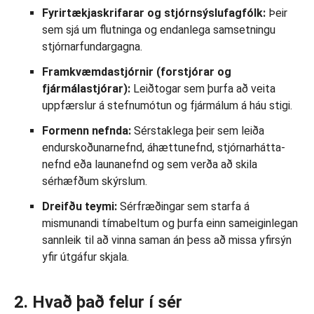
Fyrirtækjaskrifarar og stjórnsýslufagfólk:
Þeir
sem sjá um flutninga og endanlega samsetningu
stjórnarfundargagna.
Framkvæmdastjórnir (forstjórar og
fjármálastjórar):
Leiðtogar sem þurfa að veita
uppfærslur á stefnumótun og fjármálum á háu stigi.
Formenn nefnda:
Sérstaklega þeir sem leiða
endurskoðunarnefnd, áhættunefnd, stjórnarhátta­
nefnd eða launanefnd og sem verða að skila
sérhæfðum skýrslum.
Dreifðu teymi:
Sérfræðingar sem starfa á
mismunandi tímabeltum og þurfa einn sameiginlegan
sannleik til að vinna saman án þess að missa yfirsýn
yfir útgáfur skjala.
2. Hvað það felur í sér