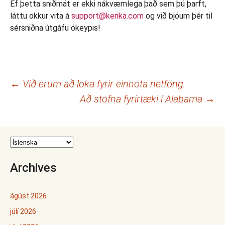
Ef þetta sniðmát er ekki nákvæmlega það sem þú þarft,
láttu okkur vita á
support@kerika.com
og við bjóum þér til
sérsniðna útgáfu ókeypis!
Leiðarkerfi
←
Við erum að loka fyrir einnota netföng.
Að stofna fyrirtæki í Alabama
→
færslna
Archives
ágúst 2026
júlí 2026