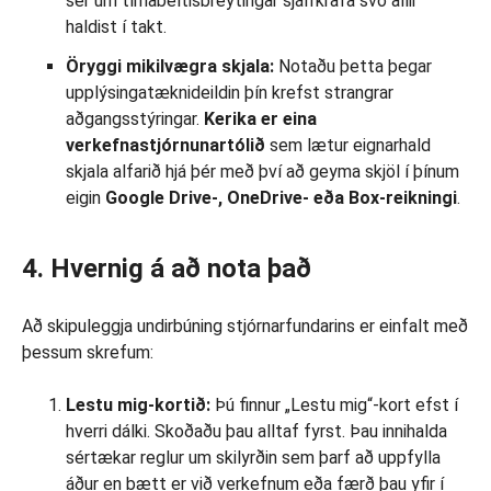
sér um tímabeltisbreytingar sjálfkrafa svo allir
haldist í takt.
Öryggi mikilvægra skjala:
Notaðu þetta þegar
upplýsingatæknideildin þín krefst strangrar
aðgangsstýringar.
Kerika er eina
verkefnastjórnunartólið
sem lætur eignarhald
skjala alfarið hjá þér með því að geyma skjöl í þínum
eigin
Google Drive-, OneDrive- eða Box-reikningi
.
4. Hvernig á að nota það
Að skipuleggja undirbúning stjórnarfundarins er einfalt með
þessum skrefum:
Lestu mig-kortið:
Þú finnur „Lestu mig“-kort efst í
hverri dálki. Skoðaðu þau alltaf fyrst. Þau innihalda
sértækar reglur um skilyrðin sem þarf að uppfylla
áður en bætt er við verkefnum eða færð þau yfir í