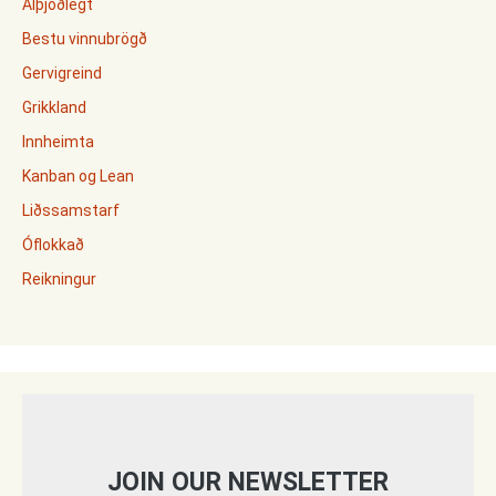
Alþjóðlegt
Bestu vinnubrögð
Gervigreind
Grikkland
Innheimta
Kanban og Lean
Liðssamstarf
Óflokkað
Reikningur
JOIN OUR NEWSLETTER