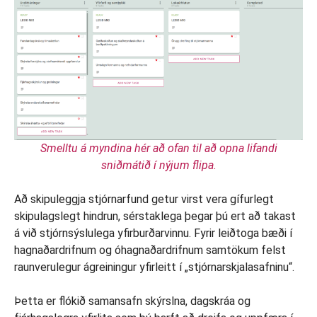
Smelltu á myndina hér að ofan til að opna lifandi
sniðmátið í nýjum flipa.
Að skipuleggja stjórnarfund getur virst vera gífurlegt
skipulagslegt hindrun, sérstaklega þegar þú ert að takast
á við stjórnsýslulega yfirburðarvinnu. Fyrir leiðtoga bæði í
hagnaðardrifnum og óhagnaðardrifnum samtökum felst
raunverulegur ágreiningur yfirleitt í „stjórnarskjalasafninu“.
Þetta er flókið samansafn skýrslna, dagskráa og