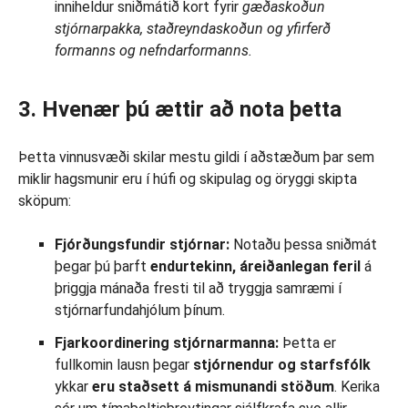
inniheldur sniðmátið kort fyrir
gæðaskoðun
stjórnarpakka, staðreyndaskoðun og
yfirferð
formanns og
nefndarformanns.
3. Hvenær þú ættir að nota þetta
Þetta vinnusvæði skilar mestu gildi í aðstæðum þar sem
miklir hagsmunir eru í húfi og skipulag og öryggi skipta
sköpum:
Fjórðungsfundir stjórnar:
Notaðu þessa sniðmát
þegar þú þarft
endurtekinn, áreiðanlegan feril
á
þriggja mánaða fresti til að tryggja samræmi í
stjórnarfundahjólum þínum.
Fjarkoordinering stjórnarmanna:
Þetta er
fullkomin lausn þegar
stjórnendur og starfsfólk
ykkar
eru staðsett á mismunandi stöðum
. Kerika