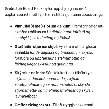
Sniðmátið Board Pack býður upp á yfirgripsmikið
upphafspunkt með fyrirfram stilltri sjónrænni uppsetningu:
Vinnuflæði með fjórum dálkum:
Framfarir þínar eru
skráðar í dálkunum
Undirbúningur, Yfirferð og
samþykki, Lokadreifing
og
Klárað
.
Staðlaðir stjórnarskjöl:
Fyrirfram stilltir glosar
innihalda
fundardagskrá og tímaáætlun, skýrslu
forstjóra og uppfærslur á stefnumótun og
fjárhagslegar skýrslur og greiningu.
Skýrslur nefnda:
Sérstök kort eru tilbúin fyrir
skýrslu endurskoðunarnefndar, skýrslu
áhættunefndar og samræmisnefndar, skýrslu
stjórnarhátta- og tilnefningarnefndar og
skýrslu
launanefndar.
Gæðastýringarkort:
Til að tryggja nákvæmni