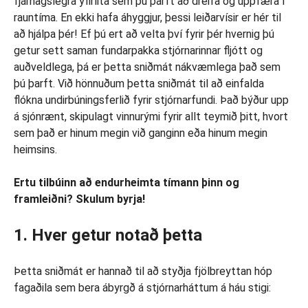
fjárhagslegra yfirlita sem þú þarft að dreifa og uppfæra í
rauntíma. En ekki hafa áhyggjur, þessi leiðarvísir er hér til
að hjálpa þér! Ef þú ert að velta því fyrir þér hvernig þú
getur sett saman fundarpakka stjórnarinnar fljótt og
auðveldlega, þá er þetta sniðmát nákvæmlega það sem
þú þarft. Við hönnuðum þetta sniðmát til að einfalda
flókna undirbúningsferlið fyrir stjórnarfundi. Það býður upp
á sjónrænt, skipulagt vinnurými fyrir allt teymið þitt, hvort
sem það er hinum megin við ganginn eða hinum megin
heimsins.
Ertu tilbúinn að endurheimta tímann þinn og
framleiðni?
Skulum byrja!
1. Hver getur notað þetta
Þetta sniðmát er hannað til að styðja fjölbreyttan hóp
fagaðila sem bera ábyrgð á stjórnarháttum á háu stigi: