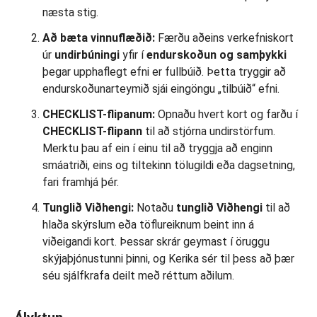
næsta stig.
Að bæta vinnuflæðið:
Færðu aðeins verkefniskort
úr
undirbúningi
yfir í
endurskoðun og samþykki
þegar upphaflegt efni er fullbúið. Þetta tryggir að
endurskoðunarteymið sjái eingöngu „tilbúið“ efni.
CHECKLIST-flipanum:
Opnaðu hvert kort og farðu í
CHECKLIST-flipann
til að stjórna undirstörfum.
Merktu þau af ein í einu til að tryggja að enginn
smáatriði, eins og tiltekinn tölugildi eða dagsetning,
fari framhjá þér.
Tunglið Viðhengi:
Notaðu
tunglið Viðhengi
til að
hlaða skýrslum eða töflureiknum beint inn á
viðeigandi kort. Þessar skrár geymast í öruggu
skýjaþjónustunni þinni, og Kerika sér til þess að þær
séu sjálfkrafa deilt með réttum aðilum.