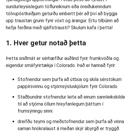
sundurleysislegum töflureiknum eða óreiðukenndum
tölvupóstkeðjum geturðu einbeitt þér að því að byggja
upp traustan grunn fyrir vöxt og árangur. Ertu tilbúinn að
hefja ferðina með sjálfstrausti? Skulum kafa í þetta!
1. Hver getur notað þetta
Þetta sniðmát er sérhæfður auðlind fyrir frumkvöðla og
eigendur smáfyrirtækja í Colorado. Það er hannað fyrir:
Stofnendur sem þurfa að útbúa og skila sérstökum
pappírsvinnu og stjórnsýsluskjölum fyrir Colorado.
Staðbundnir stofnendur leita að einum sannleikskilde
til að stjórna öllum hreyfanlegum þáttum í
frumsýningu sinni.
dreifðu teymi og meðstofnendur sem þurfa að vinna
saman hnökralaust á meðan skýr ábyrgð er tryggð.