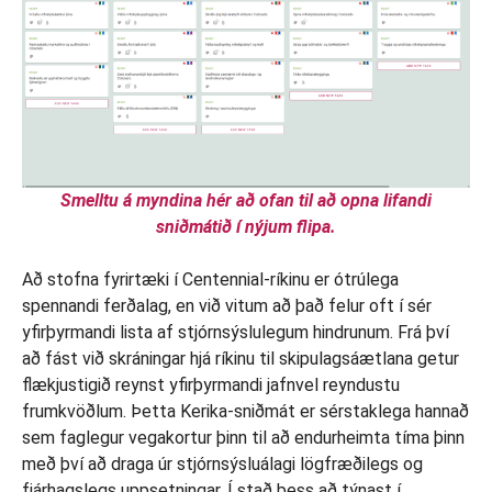
Smelltu á myndina hér að ofan til að opna lifandi
sniðmátið í nýjum flipa.
Að stofna fyrirtæki í Centennial-ríkinu er ótrúlega
spennandi ferðalag, en við vitum að það felur oft í sér
yfirþyrmandi lista af stjórnsýslulegum hindrunum. Frá því
að fást við skráningar hjá ríkinu til skipulagsáætlana getur
flækjustigið reynst yfirþyrmandi jafnvel reyndustu
frumkvöðlum. Þetta Kerika-sniðmát er sérstaklega hannað
sem faglegur vegakortur þinn til að endurheimta tíma þinn
með því að draga úr stjórnsýsluálagi lögfræðilegs og
fjárhagslegs uppsetningar. Í stað þess að týnast í