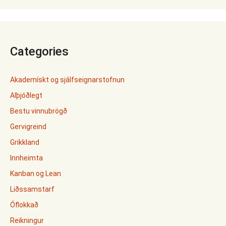
Categories
Akademískt og sjálfseignarstofnun
Alþjóðlegt
Bestu vinnubrögð
Gervigreind
Grikkland
Innheimta
Kanban og Lean
Liðssamstarf
Óflokkað
Reikningur