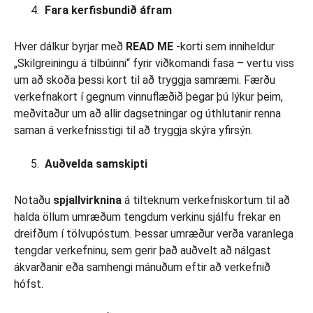
Fara kerfisbundið áfram
Hver dálkur byrjar með
READ ME
-korti sem inniheldur
„Skilgreiningu á tilbúinni“ fyrir viðkomandi fasa – vertu viss
um að skoða þessi kort til að tryggja samræmi. Færðu
verkefnakort í gegnum vinnuflæðið þegar þú lýkur þeim,
meðvitaður um að allir dagsetningar og úthlutanir renna
saman á verkefnisstigi til að tryggja skýra yfirsýn.
Auðvelda samskipti
Notaðu
spjallvirknina
á tilteknum verkefniskortum til að
halda öllum umræðum tengdum verkinu sjálfu frekar en
dreifðum í tölvupóstum. Þessar umræður verða varanlega
tengdar verkefninu, sem gerir það auðvelt að nálgast
ákvarðanir eða samhengi mánuðum eftir að verkefnið
hófst.