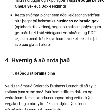
haldist öruggar og skipulagðar í eigin
Google Drive-
,
OneDrive-
eða
Box-reikningi
.
Þetta sniðmát þjónar sem aðal leiðsagnarverkfæri
þitt þegar þú heimsækir
business.colorado.gov
(opinbera ríkisvefinn); þegar þú safnar upplýsingum
geturðu bætt við viðeigandi vefslóðum og PDF-
skjölum beint frá ríkisvefnum í verkefnakortin þín
svo þau glatist aldrei.
4. Hvernig á að nota það
Raðaðu stjórnina þína
Veldu sniðmátið Colorado Business Launch til að fylla
töfluna þína strax með fyrirfram stilltum dálkum og
verkefnum. Þessi tafarlausa uppsetning veitir skýra
vegakort og umbreytir flóknum stjórnsýsluferli í
viðráðanlegt sjónrænt vinnuflæði.