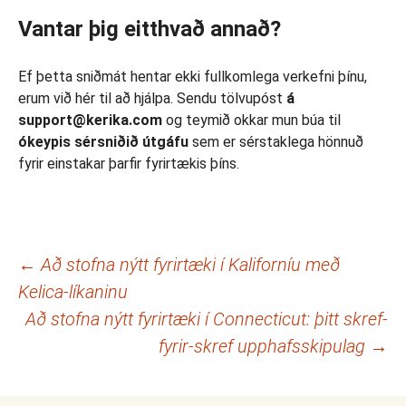
Vantar þig eitthvað annað?
Ef þetta sniðmát hentar ekki fullkomlega verkefni þínu,
erum við hér til að hjálpa. Sendu tölvupóst
á
support@kerika.com
og teymið okkar mun búa til
ókeypis sérsniðið útgáfu
sem er sérstaklega hönnuð
fyrir einstakar þarfir fyrirtækis þíns.
Leiðarkerfi
←
Að stofna nýtt fyrirtæki í Kaliforníu með
Kelica-líkaninu
færslna
Að stofna nýtt fyrirtæki í Connecticut: þitt skref-
fyrir-skref upphafsskipulag
→