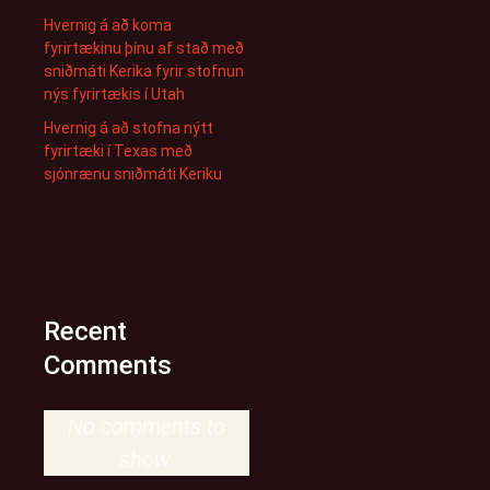
Hvernig á að koma
fyrirtækinu þínu af stað með
sniðmáti Kerika fyrir stofnun
nýs fyrirtækis í Utah
Hvernig á að stofna nýtt
fyrirtæki í Texas með
sjónrænu sniðmáti Keriku
Recent
Comments
No comments to
show.