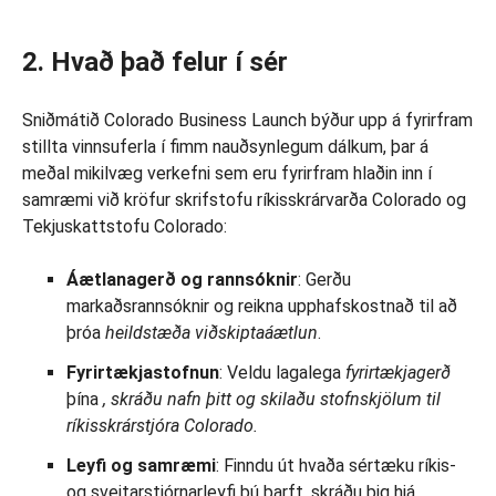
2. Hvað það felur í sér
Sniðmátið Colorado Business Launch býður upp á fyrirfram
stillta vinnsuferla í fimm nauðsynlegum dálkum, þar á
meðal mikilvæg verkefni sem eru fyrirfram hlaðin inn í
samræmi við kröfur skrifstofu ríkisskrárvarða Colorado og
Tekjuskattstofu Colorado:
Áætlanagerð og rannsóknir
: Gerðu
markaðsrannsóknir og reikna upphafskostnað til að
þróa
heildstæða viðskiptaáætlun
.
Fyrirtækjastofnun
: Veldu lagalega
fyrirtækjagerð
þína
, skráðu nafn þitt og skilaðu stofnskjölum til
ríkisskrárstjóra Colorado.
Leyfi og samræmi
: Finndu út hvaða sértæku ríkis-
og sveitarstjórnarleyfi þú þarft, skráðu þig hjá