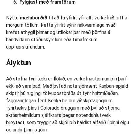
Fylgjast með framförum
Nýttu
mælaborðið
til að fá yfirlit yfir allt verkefnið þitt á
mörgum töflum. Þetta yfirlit sýnir nákvæmlega hvað
krefst athygli þinnar og útilokar þar með þörfina á
handvirkum stöðuskýrslum eða tímafrekum
uppfærslufundum.
Ályktun
Að stofna fyrirtæki er flókið, en verkefnastjórnun þín þarf
ekki að vera það. Með því að nota sjónrænt Kanban-spjald
skiptir þú ruglingi tölvupóstþráða út fyrir hnitmiðaðan,
fagmannlegan feril. Kerika heldur viðskiptagögnum
fyrirtækis þíns í Colorado öruggum með því að stjórna
skráarheimildum sjálfkrafa þegar notendahlutverk
breytast, sem tryggir að skjöl þín haldist alfarið í þinni eigu
og undir þinni stjórn.