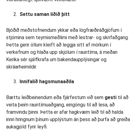
Settu saman liðið þitt
Bjóðið meðstofnendum ykkar eða lögfræðiráðgjöfum í
stjórnina sem teymismeðlimi með lestrar- og skrifaðgang.
Þetta gerir öllum kleift að leggja sitt af mörkum í
verkefnum og hlaða upp skjölum í rauntíma, á meðan
Kerika sér sjálfkrafa um bakendaupplýsingar og
skráarheimildir.
Innifalið hagsmunaaðila
Bættu leiðbeinendum eða fjárfestum við sem
gesti
til að
veita þeim rauntímuaðgang, eingöngu til að lesa, að
framvindu þinni. Þetta er afar hagkvæm leið til að halda
innri hringnum þínum upplýstum án þess að þurfa að greiða
aukagjöld fyrir leyfi.