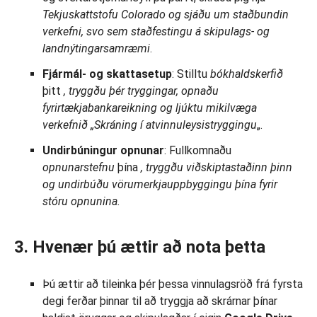
Tekjuskattstofu Colorado og sjáðu um staðbundin
verkefni, svo sem staðfestingu á skipulags- og
landnýtingarsamræmi
.
Fjármál- og skattasetup
: Stilltu
bókhaldskerfið
þitt
, tryggðu þér tryggingar, opnaðu
fyrirtækjabankareikning og ljúktu mikilvæga
verkefnið „Skráning í atvinnuleysistryggingu
„.
Undirbúningur opnunar
: Fullkomnaðu
opnunarstefnu
þína
, tryggðu viðskiptastaðinn þinn
og undirbúðu vörumerkjauppbyggingu þína fyrir
stóru opnunina.
3. Hvenær þú ættir að nota þetta
Þú ættir að tileinka þér þessa vinnulagsröð frá fyrsta
degi ferðar þinnar til að tryggja að skrárnar þínar