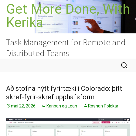
Hoppa
Get More Done, With
yfir
Kerika
í
efni
Task Management for Remote and
Distributed Teams
Leita
að:
Að stofna nýtt fyrirtæki í Colorado: þitt
skref-fyrir-skref upphafsform
maí 22, 2026
Kanban og Lean
Roshan Polekar