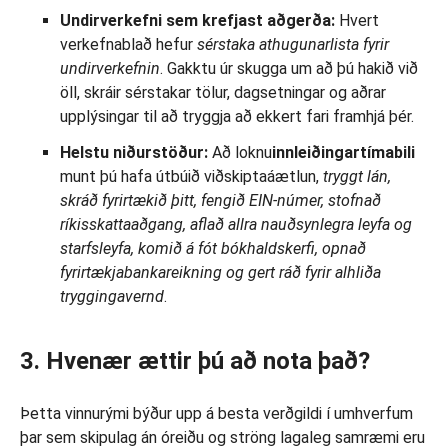
Undirverkefni sem krefjast aðgerða:
Hvert
verkefnablað hefur
sérstaka athugunarlista
fyrir
undirverkefnin
. Gakktu úr skugga um að þú hakið við
öll, skráir sérstakar tölur, dagsetningar og aðrar
upplýsingar til að tryggja að ekkert fari framhjá þér.
Helstu niðurstöður:
Að loknu
innleiðingartímabili
munt þú hafa útbúið viðskiptaáætlun,
tryggt lán,
skráð fyrirtækið þitt, fengið EIN-númer, stofnað
ríkisskattaaðgang, aflað allra nauðsynlegra leyfa og
starfsleyfa, komið á fót bókhaldskerfi, opnað
fyrirtækjabankareikning og gert ráð fyrir alhliða
tryggingavernd
.
3. Hvenær ættir þú að nota það?
Þetta vinnurými býður upp á besta verðgildi í umhverfum
þar sem skipulag án óreiðu og ströng lagaleg samræmi eru