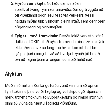
Fryrðu
samskipti
:
Notaðu sameinaðan
spjallvettvang fyrir rauntímaviðræður og tryggðu að
öll viðeigandi gögn séu fest við verkefni. Þessi
nálgun miðlar upplýsingum á einn stað, sem gerir þær
aðgengilegri og skipulagðari.
Fylgstu með framvindu:
Færðu lokið verkefni yfir í
dálkinn „LOKIГ til að sýna framvindu þína. Þetta sýnir
ekki aðeins hversu langt þú hefur komist, heldur
hjálpar það einnig til við að hvetja teymið þitt með
því að fagna þeim áföngum sem þið hafið náð.
Ályktun
Með sniðmátum Kerika geturðu verið viss um að opnun
fyrirtækisins þíns verði fagleg og vel skipulögð. Sjónræn
merki útrýma flóknum tölvupóstkeðjum og hjálpa stofnun
þinni að viðhalda hæstu faglegu viðmiðum.