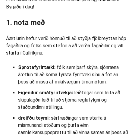
Byrjaðu í dag!
1. nota með
Áætlunin hefur verið hönnuð til að styðja fjölbreyttan hóp
fagaðila og fólks sem stefnir á að verða fagaðilar og vill
starfa í Gullríkjinu:
Sprotafyrirtæki:
fólk sem þarf skýra, sjónræna
áætlun til að koma fyrsta fyrirtæki sínu á fót án
þess að missa af mikilvægum tímamótum.
Eigendur smáfyrirtækja:
leiðtogar sem leita að
skipulagðri leið til að stjórna reglufylgni og
staðbundinni stillingu.
dreifðu teymi:
sérfræðingar sem starfa á
mismunandi stöðum og þurfa einn
sannleikansuppsprettu til að vinna saman án þess að