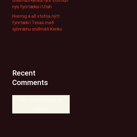
sniðmáti Kerika fyrir stofnun
nýs fyrirtækis í Utah
Hvernig á að stofna nýtt
fyrirtæki í Texas með
sjónrænu sniðmáti Keriku
Recent
Comments
No comments to
show.