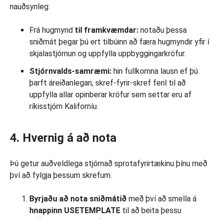
nauðsynleg:
Frá hugmynd
til framkvæmdar:
notaðu þessa
sniðmát þegar þú ert tilbúinn að færa hugmyndir yfir í
skjalastjórnun og uppfylla uppbyggingarkröfur.
Stjórnvalds-samræmi:
hin fullkomna lausn ef þú
þarft áreiðanlegan, skref-fyrir-skref feril til að
uppfylla allar opinberar kröfur sem settar eru af
ríkisstjórn Kaliforníu.
4. Hvernig á að nota
Þú getur auðveldlega stjórnað sprotafyrirtækinu þínu með
því að fylgja þessum skrefum.
Byrjaðu að nota sniðmátið
með því að smella á
hnappinn USETEMPLATE
til að beita þessu