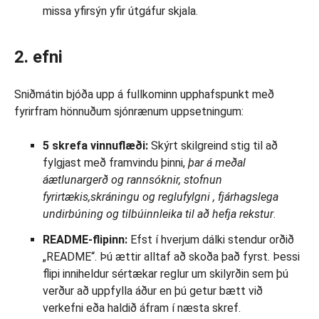
missa yfirsýn yfir útgáfur skjala.
2. efni
Sniðmátin bjóða upp á fullkominn upphafspunkt með
fyrirfram hönnuðum sjónrænum uppsetningum:
5 skrefa vinnuflæði:
Skýrt skilgreind stig til að
fylgjast með framvindu þinni,
þar á meðal
áætlunargerð og rannsóknir, stofnun
fyrirtækis,
skráningu og
reglufylgni
, fjárhagslega
undirbúning og tilbúinnleika til að hefja rekstur
.
README-flipinn:
Efst í hverjum dálki stendur orðið
„README“. Þú ættir alltaf að skoða það fyrst. Þessi
flipi inniheldur sértækar reglur um skilyrðin sem þú
verður að uppfylla áður en þú getur bætt við
verkefni eða haldið áfram í næsta skref.