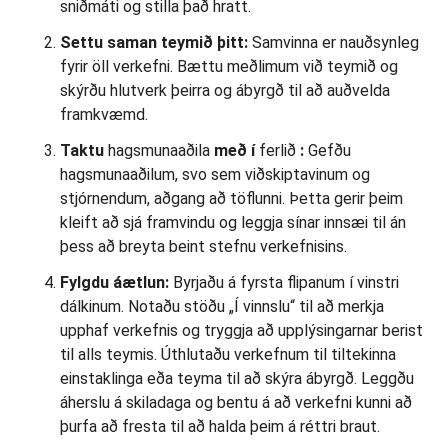
sniðmáti og stilla það hratt.
Settu saman teymið þitt:
Samvinna er nauðsynleg
fyrir öll verkefni. Bættu meðlimum við teymið og
skýrðu hlutverk þeirra og ábyrgð til að auðvelda
framkvæmd.
Taktu
hagsmunaaðila
með í
ferlið
:
Gefðu
hagsmunaaðilum, svo sem viðskiptavinum og
stjórnendum, aðgang að töflunni. Þetta gerir þeim
kleift að sjá framvindu og leggja sínar innsæi til án
þess að breyta beint stefnu verkefnisins.
Fylgdu áætlun:
Byrjaðu á fyrsta flipanum í vinstri
dálkinum. Notaðu stöðu „Í vinnslu“ til að merkja
upphaf verkefnis og tryggja að upplýsingarnar berist
til alls teymis. Úthlutaðu verkefnum til tiltekinna
einstaklinga eða teyma til að skýra ábyrgð. Leggðu
áherslu á skiladaga og bentu á að verkefni kunni að
þurfa að fresta til að halda þeim á réttri braut.