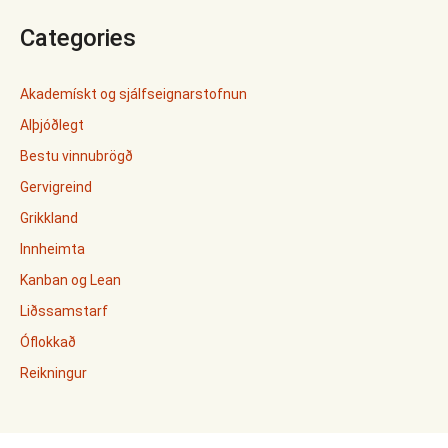
Categories
Akademískt og sjálfseignarstofnun
Alþjóðlegt
Bestu vinnubrögð
Gervigreind
Grikkland
Innheimta
Kanban og Lean
Liðssamstarf
Óflokkað
Reikningur