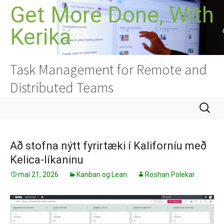
Hoppa
Get More Done, With
yfir
Kerika
í
efni
Task Management for Remote and
Distributed Teams
Leita
að:
Að stofna nýtt fyrirtæki í Kaliforníu með
Kelica-líkaninu
maí 21, 2026
Kanban og Lean
Roshan Polekar