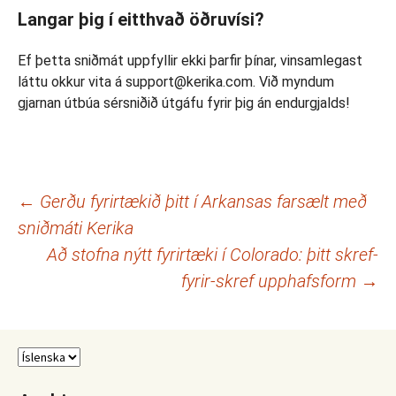
Langar þig í eitthvað öðruvísi?
Ef þetta sniðmát uppfyllir ekki þarfir þínar, vinsamlegast
láttu okkur vita á support@kerika.com. Við myndum
gjarnan útbúa sérsniðið útgáfu fyrir þig án endurgjalds!
Leiðarkerfi
←
Gerðu fyrirtækið þitt í Arkansas farsælt með
sniðmáti Kerika
færslna
Að stofna nýtt fyrirtæki í Colorado: þitt skref-
fyrir-skref upphafsform
→