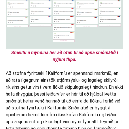
Smelltu á myndina hér að ofan til að opna sniðmátið í
nýjum flipa.
Að stofna fyrirtæki í Kaliforníu er spennandi markmið, en
að rata í gegnum einstök stjórnsýslu- og lagaleg skilyrði
ríkisins getur virst vera flókið skipulagslegt hindrun. En ekki
hafa áhyggjur, þessi leiðarvísir er hér til að hjálpa! Þetta
sniðmát hefur verið hannað til að einfalda flókna ferlið við
að stofna fyrirtæki í Kaliforníu. Sniðmátið er byggt á
opinberum heimildum frá ríkisskrifari Kaliforníu og býður
upp á sjónrænt og skipulagt vinnurými fyrir allt teymið þitt.
Ertu tilbúinn að endurheimta tímann þinn og framleiðni?