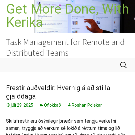
Hoppa
Get More Done, With
yfir
Kerika
í
efni
Task Management for Remote and
Distributed Teams
Leita
að:
Frestir auðveldir: Hvernig á að stilla
gjalddaga
júlí 29, 2025
Óflokkað
Roshan Polekar
Skilafrestir eru ósýnilegir þræðir sem tengja verkefni
saman, tryggja að verkum sé lokið á réttum tíma og lið