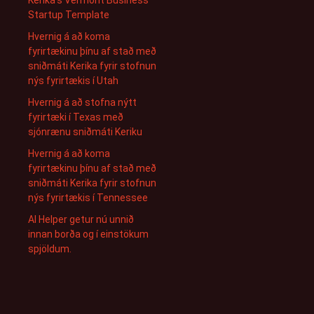
Kerika’s Vermont Business
Startup Template
Hvernig á að koma
fyrirtækinu þínu af stað með
sniðmáti Kerika fyrir stofnun
nýs fyrirtækis í Utah
Hvernig á að stofna nýtt
fyrirtæki í Texas með
sjónrænu sniðmáti Keriku
Hvernig á að koma
fyrirtækinu þínu af stað með
sniðmáti Kerika fyrir stofnun
nýs fyrirtækis í Tennessee
AI Helper getur nú unnið
innan borða og í einstökum
spjöldum.