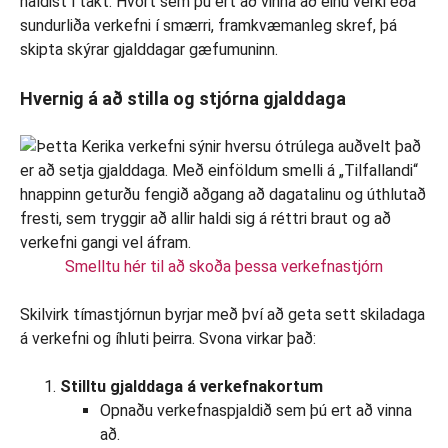
haldist í takt. Hvort sem þú ert að vinna að einu verki eða
sundurliða verkefni í smærri, framkvæmanleg skref, þá
skipta skýrar gjalddagar gæfumuninn.
Hvernig á að stilla og stjórna gjalddaga
Smelltu hér til að skoða þessa verkefnastjórn
Skilvirk tímastjórnun byrjar með því að geta sett skiladaga
á verkefni og íhluti þeirra. Svona virkar það:
Stilltu gjalddaga á verkefnakortum
Opnaðu verkefnaspjaldið sem þú ert að vinna
að.