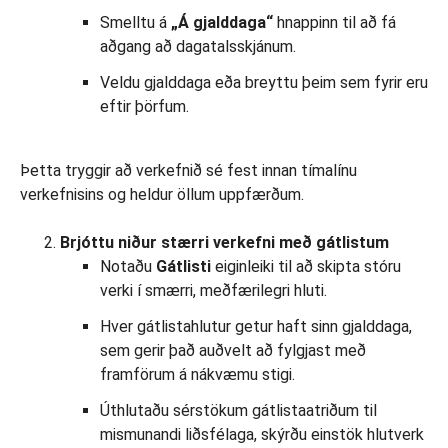
Smelltu á
„Á gjalddaga“
hnappinn til að fá
aðgang að dagatalsskjánum.
Veldu gjalddaga eða breyttu þeim sem fyrir eru
eftir þörfum.
Þetta tryggir að verkefnið sé fest innan tímalínu
verkefnisins og heldur öllum uppfærðum.
Brjóttu niður stærri verkefni með gátlistum
Notaðu
Gátlisti
eiginleiki til að skipta stóru
verki í smærri, meðfærilegri hluti.
Hver gátlistahlutur getur haft sinn gjalddaga,
sem gerir það auðvelt að fylgjast með
framförum á nákvæmu stigi.
Úthlutaðu sérstökum gátlistaatriðum til
mismunandi liðsfélaga, skýrðu einstök hlutverk