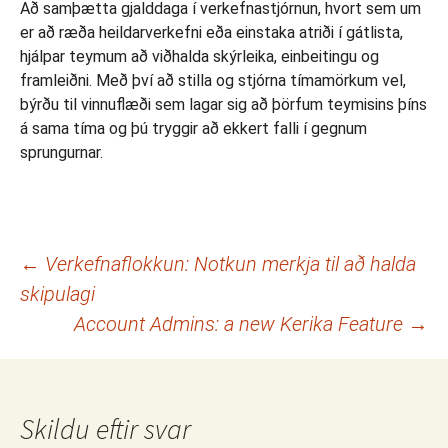
Að samþætta gjalddaga í verkefnastjórnun, hvort sem um
er að ræða heildarverkefni eða einstaka atriði í gátlista,
hjálpar teymum að viðhalda skýrleika, einbeitingu og
framleiðni. Með því að stilla og stjórna tímamörkum vel,
býrðu til vinnuflæði sem lagar sig að þörfum teymisins þíns
á sama tíma og þú tryggir að ekkert falli í gegnum
sprungurnar.
Leiðarkerfi
←
Verkefnaflokkun: Notkun merkja til að halda
skipulagi
færslna
Account Admins: a new Kerika Feature
→
Skildu eftir svar