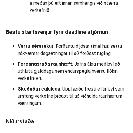
á meðan þú ert innan samhengis við stærra
verkefnið.
Bestu starfsvenjur fyrir deadline stjórnun
Vertu sérstakur
: Forðastu óljósar tímalínur, settu
nákvæmar dagsetningar til að forðast rugling.
Forgangsraða raunhæft
: Jafna álag með því að
úthluta gjalddaga sem endurspegla hversu flókin
verkefni eru.
Skoðaðu reglulega
: Uppfærðu fresti eftir því sem
umfang verkefna þróast til að viðhalda raunhæfum
væntingum.
Niðurstaða