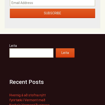
Leita
Leita
Recent Posts
Hvernig á að stofna nýtt
fyrirtæki í Vermont með