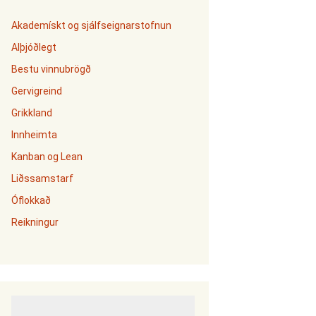
Akademískt og sjálfseignarstofnun
Alþjóðlegt
Bestu vinnubrögð
Gervigreind
Grikkland
Innheimta
Kanban og Lean
Liðssamstarf
Óflokkað
Reikningur