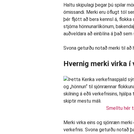
Haltu skipulagi þegar þú spilar m
ómissandi. Merki eru öflugt tól se
þér fljótt að bera kennsl á, flok
stjórna hönnunarlíkönum, bakenda
auðveldara að einblína á það sem 
Svona geturðu notað merki til að 
Hvernig merki virka í
Smelltu hér t
Merki virka eins og sjónræn merki 
verkefnis. Svona geturðu notað þa