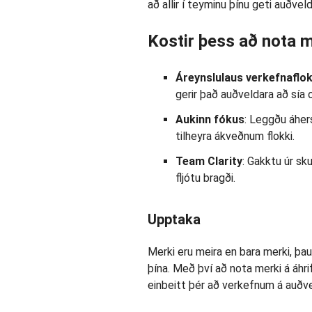
að allir í teyminu þínu geti auðvel
Kostir þess að nota 
Áreynslulaus verkefnaflo
gerir það auðveldara að sía o
Aukinn fókus
: Leggðu áher
tilheyra ákveðnum flokki.
Team Clarity
: Gakktu úr sku
fljótu bragði.
Upptaka
Merki eru meira en bara merki, þau
þína. Með því að nota merki á áhr
einbeitt þér að verkefnum á auðvel