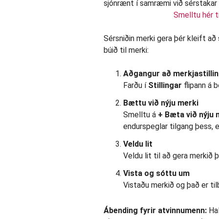
Smelltu hér t
Sérsniðin merki gera þér kleift að
búið til merki:
Aðgangur að merkjastilli
Farðu í
Stillingar
flipann á 
Bættu við nýju merki
Smelltu á
+ Bæta við nýju 
endurspeglar tilgang þess, ein
Veldu lit
Veldu lit til að gera merkið 
Vista og sóttu um
Vistaðu merkið og það er tilb
Ábending fyrir atvinnumenn:
Hal