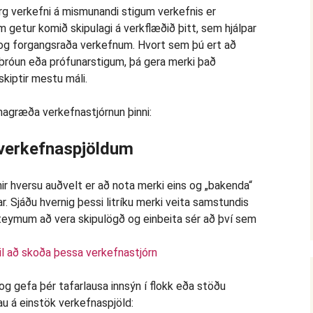
örg verkefni á mismunandi stigum verkefnis er
m getur komið skipulagi á verkflæðið þitt, sem hjálpar
ka og forgangsraða verkefnum. Hvort sem þú ert að
þróun eða prófunarstigum, þá gera merki það
skiptir mestu máli.
hagræða verkefnastjórnun þinni:
 verkefnaspjöldum
il að skoða þessa verkefnastjórn
og gefa þér tafarlausa innsýn í flokk eða stöðu
u á einstök verkefnaspjöld: