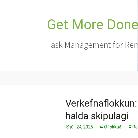
Hoppa
yfir
í
Get More Done,
efni
Task Management for Rem
Verkefnaflokkun:
halda skipulagi
júlí 24, 2025
Óflokkað
Ro