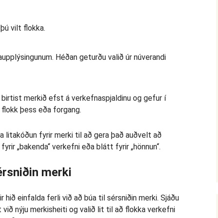
ú vilt flokka.
taupplýsingunum. Héðan geturðu valið úr núverandi
birtist merkið efst á verkefnaspjaldinu og gefur í
 flokk þess eða forgang.
takóðun fyrir merki til að gera það auðvelt að
 fyrir „bakenda“ verkefni eða blátt fyrir „hönnun“.
érsniðin merki