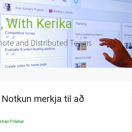
 With Kerika
ote and Distributed Teams
 Notkun merkja til að
shan Polekar