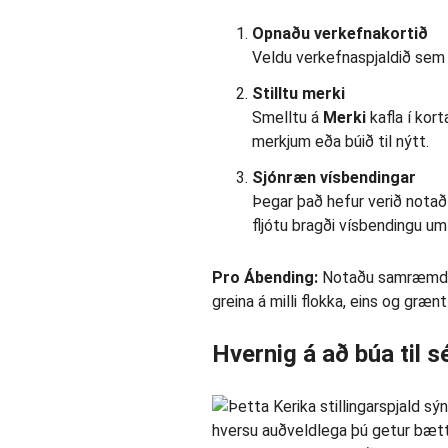
Opnaðu verkefnakortið
Veldu verkefnaspjaldið sem þ
Stilltu merki
Smelltu á
Merki
kafla í kor
merkjum eða búið til nýtt.
Sjónræn vísbendingar
Þegar það hefur verið notað 
fljótu bragði vísbendingu um
Pro Ábending:
Notaðu samræmda li
greina á milli flokka, eins og grænt
Hvernig á að búa til s