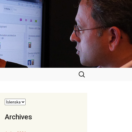
Leita
að:
Archives