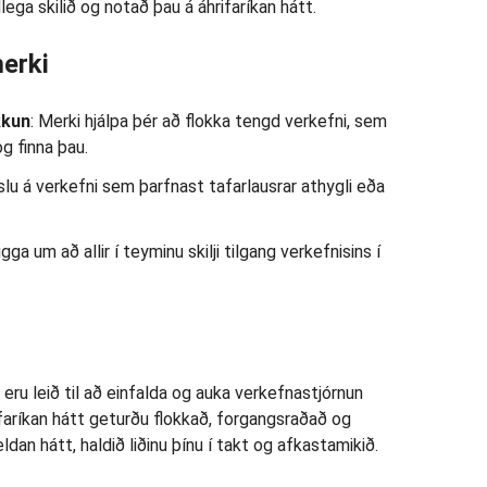
dlega skilið og notað þau á áhrifaríkan hátt.
merki
kkun
: Merki hjálpa þér að flokka tengd verkefni, sem
g finna þau.
slu á verkefni sem þarfnast tafarlausrar athygli eða
gga um að allir í teyminu skilji tilgang verkefnisins í
 eru leið til að einfalda og auka verkefnastjórnun
ifaríkan hátt geturðu flokkað, forgangsraðað og
dan hátt, haldið liðinu þínu í takt og afkastamikið.