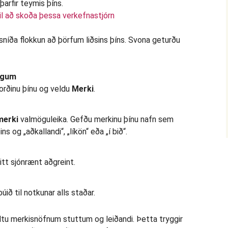
il að skoða þessa verkefnastjórn
 sníða flokkun að þörfum liðsins þíns. Svona geturðu
ngum
borðinu þínu og veldu
Merki
.
merki
valmöguleika. Gefðu merkinu þínu nafn sem
s og „aðkallandi“, „líkön“ eða „í bið“.
þitt sjónrænt aðgreint.
úið til notkunar alls staðar.
tu merkisnöfnum stuttum og leiðandi. Þetta tryggir