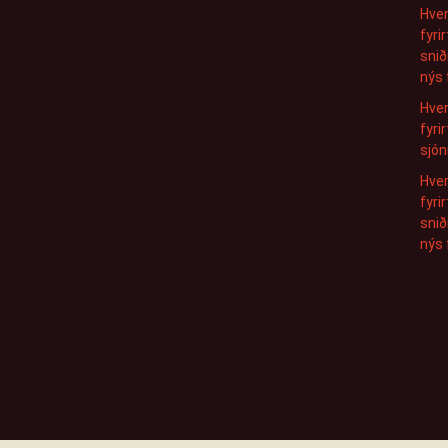
Hver
fyri
snið
nýs 
Hver
fyri
sjón
Hver
fyri
snið
nýs 