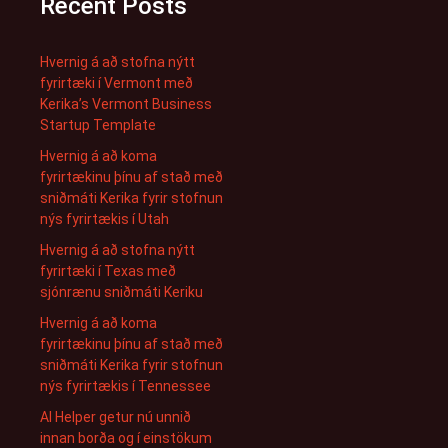
Recent Posts
Hvernig á að stofna nýtt
fyrirtæki í Vermont með
Kerika’s Vermont Business
Startup Template
Hvernig á að koma
fyrirtækinu þínu af stað með
sniðmáti Kerika fyrir stofnun
nýs fyrirtækis í Utah
Hvernig á að stofna nýtt
fyrirtæki í Texas með
sjónrænu sniðmáti Keriku
Hvernig á að koma
fyrirtækinu þínu af stað með
sniðmáti Kerika fyrir stofnun
nýs fyrirtækis í Tennessee
AI Helper getur nú unnið
innan borða og í einstökum