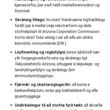
kjarnastefnu, þar með talið
markaðsrannsóknir og
frummat
.
Skráning félags:
Þú munt framkvæma lögfræðilegu
ferlið, þar á meðal velja rekstrarform og skila
stofnskjölum
til Arizona Corporation Commission
.
Þetta skref felur einnig í sér að afla sér
alríkis
kennitölu vinnuveitanda (EIN
).
Leyfisveiting og reglufylgni:
þessi lykilstoð nær
yfir forgangsverkefni eins og skráningu
hjá
Tekjuskattstofu Arizona
, athuganir á skipulags-
og
landnýtingarfylgni
og skráningu
fyrir
atvinnuleysistryggingu
.
Fjármál- og skattareglugerðir:
að koma á
bankaviðskiptum, setja upp bókhaldskerfi og afla
grunntrygginga.
Undirbúningur til að stofna fyrirtæki:
að ákvarða