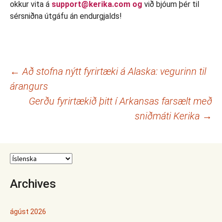
okkur vita á
support@kerika.com og
við bjóum þér til
sérsniðna útgáfu án endurgjalds!
Leiðarkerfi
←
Að stofna nýtt fyrirtæki á Alaska: vegurinn til
árangurs
færslna
Gerðu fyrirtækið þitt í Arkansas farsælt með
sniðmáti Kerika
→
Archives
ágúst 2026