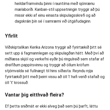
heildarframvindu þinni í rauntíma með sjónrænu
mælaborði. Kanban-stíl uppsetningin tryggir að þú
missir ekki af einu einasta skipulagsskrefi og að
dagskráin þín sé í samræmi við útgáfudaginn.
Yfirlit
Viðskiptalíkan Kerika Arizona tryggir að fyrirtækið þitt sé
sett upp á fagmannlegan og skipulagðan hátt. Með því að
miðlæsa skjöl og verkefni eyðir þú ringulreið sem stafar af
dreifðum pappírsvinnu og tryggir að öllum kröfum
stjórnvalda sé fullnægt til hins síðasta. Reyndu nýja
fyrirtækið þitt með þeirri vissu að öll ‘i’ hafi verið stafað og
öll ‘t’ krossuð.
Vantar þig eitthvað fleira?
Ef þetta sniðmát er ekki alveg það sem þú þarft, láttu