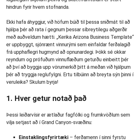
hindrun fyrir hvern stofnanda.
Ekki hafa áhyggjur, við höfum búið til þessa sniðmát til að
hjálpa þér að rata í gegnum þessar síbreytilegu aðgerðir
með auðveldum hætti. „Kerika Arizona Business Template“
er uppbyggt, sjónrænt vinnurými sem einfaldar ferðalagið
frá upphaflegri hugmynd að opnunardegi. Þökk sé okkar
reyndum og prófuðum vinnuflæðum geturðu einbeitt þér
að því að byggja upp vörumerkið þitt á meðan við hjálpum
þér að tryggja reglufylgni. Ertu tilbúinn að breyta sýn þinni í
veruleika? Skulum byrja!
1. Hver getur notað það
Þessi leiðarvísir er ætlaður fagfólki og frumkvöðlum sem
vilja setjast að í Grand Canyon-svæðinu:
Einstaklingsfyrirtæki
– ferðamenn í sinni fyrstu