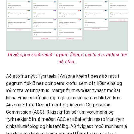
Til að opna sniðmátið í nýjum flipa, smelltu á myndina hér
að ofan.
Að stofna nýtt fyrirtæki í Arizona krefst þess að rata í
gegnum flókið net opinberra kröfu, sem oft líður eins og
loðrétta völundarhús. Margir frumkvöðlar týnast meðal
hinna ýmsu stofnana og rugla gjarnan saman hlutverkum
Arizona State Department og Arizona Corporation
Commission (ACC). Ríkisskrifari sér um vörumerki og
fyrirtækjanöfn, á meðan ACC er aðal eftirlitsstofnun fyrir
einkahlutafélög og hlutafélög. Að fylgjast með muninum á
lagalegum skjölum þeirra og skattframtölum er stórt