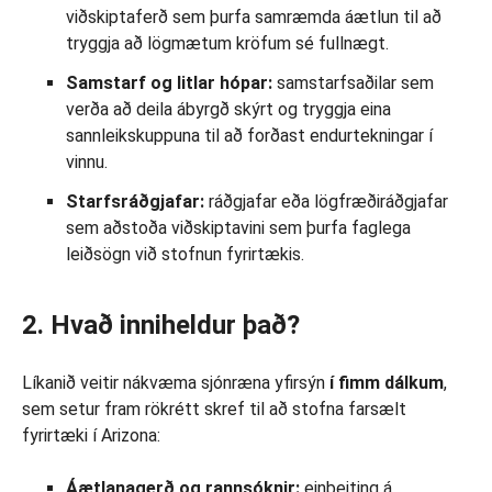
viðskiptaferð sem þurfa samræmda áætlun til að
tryggja að lögmætum kröfum sé fullnægt.
Samstarf og litlar hópar:
samstarfsaðilar sem
verða að deila ábyrgð skýrt og tryggja eina
sannleikskuppuna til að forðast endurtekningar í
vinnu.
Starfsráðgjafar:
ráðgjafar eða lögfræðiráðgjafar
sem aðstoða viðskiptavini sem þurfa faglega
leiðsögn við stofnun fyrirtækis.
2. Hvað inniheldur það?
Líkanið veitir nákvæma sjónræna yfirsýn
í fimm dálkum
,
sem setur fram rökrétt skref til að stofna farsælt
fyrirtæki í Arizona:
Áætlanagerð og rannsóknir:
einbeiting á