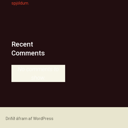
spjöldum.
Recent
Comments
No comments to
show.
Drifið áfram af WordPress