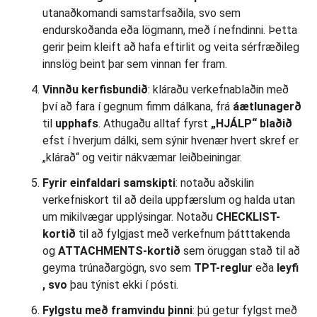
utanaðkomandi samstarfsaðila, svo sem
endurskoðanda eða lögmann, með í nefndinni. Þetta
gerir þeim kleift að hafa eftirlit og veita sérfræðileg
innslög beint þar sem vinnan fer fram.
Vinnðu kerfisbundið
: kláraðu verkefnablaðin með
því að fara í gegnum fimm dálkana, frá
áætlunagerð
til
upphafs
. Athugaðu alltaf fyrst
„HJÁLP“
blaðið
efst í hverjum dálki, sem sýnir hvenær hvert skref er
„klárað“ og veitir nákvæmar leiðbeiningar.
Fyrir einfaldari samskipti
: notaðu aðskilin
verkefniskort til að deila uppfærslum og halda utan
um mikilvægar upplýsingar. Notaðu
CHECKLIST-
kortið
til að fylgjast með verkefnum þátttakenda
og
ATTACHMENTS-kortið
sem öruggan stað til að
geyma trúnaðargögn, svo sem
TPT-reglur
eða
leyfi
, svo
þau týnist ekki í pósti.
Fylgstu með framvindu þinni
: þú getur fylgst með