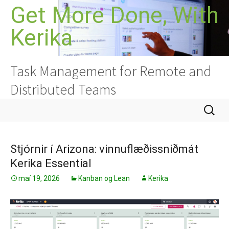
Hoppa
Get More Done, With
yfir
Kerika
í
efni
Task Management for Remote and
Distributed Teams
Leita
að:
Stjórnir í Arizona: vinnuflæðissniðmát
Kerika Essential
maí 19, 2026
Kanban og Lean
Kerika