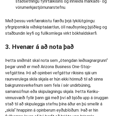
staðsetningu fyrirtækisins og innleiða markaðs- og
vörumerkjastjórnunarstefnu.
Með þessu verkfærakistu færðu þrjá lykilútgöngu:
yfirgripsmikla viðskiptaáætlun, öll nauðsynleg þjóðleg og
staðbundin leyfi og fullkomlega virkt bókhaldskerfi.
3. Hvenær á að nota það
Þetta sniðmát skal nota sem „ótengdan leiðsagnargrunn“
þegar unnið er með Arizona Business One-Stop-
vefgáttina. Þó að opinberi vefgáttur ríkisins sjái um
raunverulega skila skjala er hún ekki hönnuð til að sinna
bakgrunnsverkefnum sem fela í sér undirbúning,
samansöfnun eða skipulagningu skjala. Þetta Keriku-
vinnusvæði fyllir þann gjá með því að bjóða upp á öruggan
stað til að skipuleggja stefnu þína áður en þú smellir á
„skila“ hnappinn á opinberum eyðublöðum. Það er hin