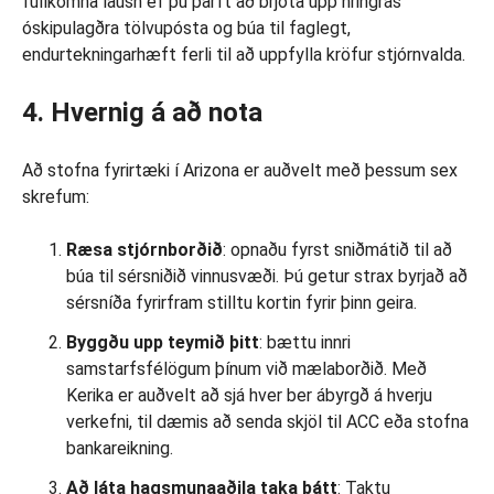
fullkomna lausn ef þú þarft að brjóta upp hringrás
óskipulagðra tölvupósta og búa til faglegt,
endurtekningarhæft ferli til að uppfylla kröfur stjórnvalda.
4. Hvernig á að nota
Að stofna fyrirtæki í Arizona er auðvelt með þessum sex
skrefum:
Ræsa stjórnborðið
: opnaðu fyrst sniðmátið til að
búa til sérsniðið vinnusvæði. Þú getur strax byrjað að
sérsníða fyrirfram stilltu kortin fyrir þinn geira.
Byggðu upp teymið þitt
: bættu innri
samstarfsfélögum þínum við mælaborðið. Með
Kerika er auðvelt að sjá hver ber ábyrgð á hverju
verkefni, til dæmis að senda skjöl til ACC eða stofna
bankareikning.
Að láta hagsmunaaðila taka þátt
: Taktu