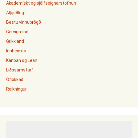
Akademískt og sjálfseignarstofnun
Alþjóðlegt
Bestu vinnubrögð
Gervigreind
Grikkland
Innheimta
Kanban og Lean
Liðssamstarf
Óflokkað
Reikningur