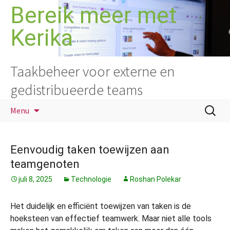
Ga
Bereik meer met
naar
Kerika
de
inhoud
Taakbeheer voor externe en
gedistribueerde teams
Zoeken
Menu
naar:
Eenvoudig taken toewijzen aan
teamgenoten
juli 8, 2025
Technologie
Roshan Polekar
Het duidelijk en efficiënt toewijzen van taken is de
hoeksteen van effectief teamwerk. Maar niet alle tools