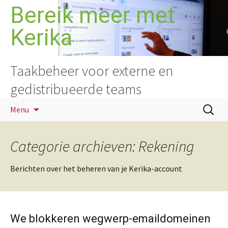
Ga
Bereik meer met
naar
Kerika
de
inhoud
Taakbeheer voor externe en
gedistribueerde teams
Zoeken
Menu
naar:
Categorie archieven: Rekening
Berichten over het beheren van je Kerika-account
We blokkeren wegwerp-emaildomeinen