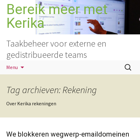
Ga
Bereik meer met
naar
Kerika
de
inhoud
Taakbeheer voor externe en
gedistribueerde teams
Zoeken
Menu
naar:
Tag archieven: Rekening
Over Kerika rekeningen
We blokkeren wegwerp-emaildomeinen