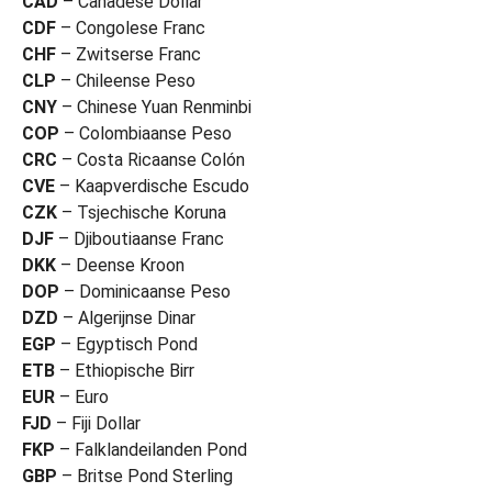
CAD
– Canadese Dollar
CDF
– Congolese Franc
CHF
– Zwitserse Franc
CLP
– Chileense Peso
CNY
– Chinese Yuan Renminbi
COP
– Colombiaanse Peso
CRC
– Costa Ricaanse Colón
CVE
– Kaapverdische Escudo
CZK
– Tsjechische Koruna
DJF
– Djiboutiaanse Franc
DKK
– Deense Kroon
DOP
– Dominicaanse Peso
DZD
– Algerijnse Dinar
EGP
– Egyptisch Pond
ETB
– Ethiopische Birr
EUR
– Euro
FJD
– Fiji Dollar
FKP
– Falklandeilanden Pond
GBP
– Britse Pond Sterling