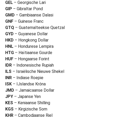
GEL
– Georgische Lari
GIP
– Gibraltar Pond
GMD
– Gambiaanse Dalasi
GNF
– Guinese Franc
GTQ
– Guatemalteekse Quetzal
GYD
– Guyanese Dollar
HKD
– Hongkong Dollar
HNL
– Hondurese Lempira
HTG
– Haïtiaanse Gourde
HUF
– Hongaarse Forint
IDR
– Indonesische Rupiah
ILS
– Israëlische Nieuwe Shekel
INR
– Indiase Roepie
ISK
– IJslandse Króna
JMD
– Jamaicaanse Dollar
JPY
– Japanse Yen
KES
– Keniaanse Shilling
KGS
– Kirgizische Som
KHR
– Cambodjaanse Riel