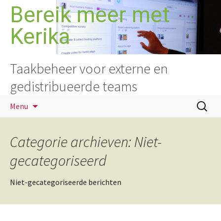
Ga
Bereik meer met
naar
Kerika
de
inhoud
Taakbeheer voor externe en
gedistribueerde teams
Zoeken
Menu
naar:
Categorie archieven: Niet-
gecategoriseerd
Niet-gecategoriseerde berichten