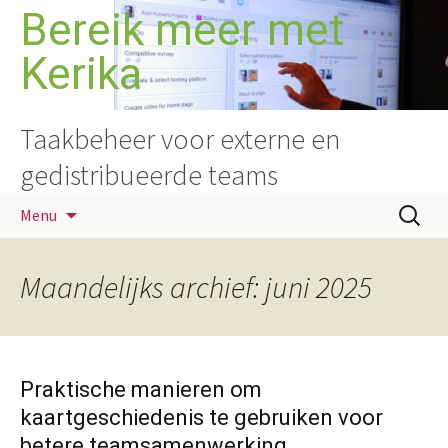
Ga
Bereik meer met
naar
Kerika
de
inhoud
Taakbeheer voor externe en
gedistribueerde teams
Zoeken
Menu
naar:
Maandelijks archief: juni 2025
Praktische manieren om
kaartgeschiedenis te gebruiken voor
betere teamsamenwerking