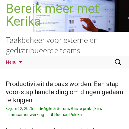
Ga
Bereik meer met
naar
Kerika
de
inhoud
Taakbeheer voor externe en
gedistribueerde teams
Zoeken
Menu
naar:
Productiviteit de baas worden: Een stap-
voor-stap handleiding om dingen gedaan
te krijgen
juni 12, 2025
Agile & Scrum
,
Beste praktijken
,
Teamsamenwerking
Roshan Polekar