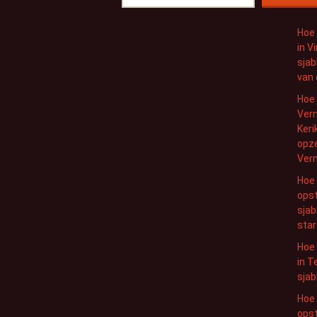
Hoe 
in V
sjab
van 
Hoe 
Ver
Keri
opze
Ver
Hoe 
opst
sjab
star
Hoe 
in T
sjab
Hoe
opst