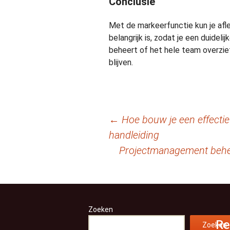
Conclusie
Met de markeerfunctie kun je afl
belangrijk is, zodat je een duidelij
beheert of het hele team overzie
blijven.
Berichtnavigatie
←
Hoe bouw je een effecti
handleiding
Projectmanagement behee
Zoeken
Re
Zoeken