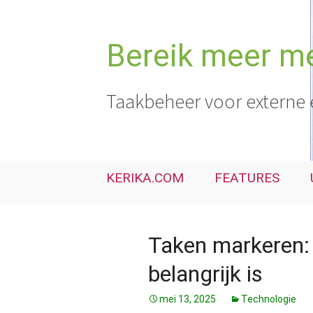
Ga
naar
de
Bereik meer me
inhoud
Taakbeheer voor externe 
KERIKA.COM
FEATURES
Taken markeren: 
belangrijk is
mei 13, 2025
Technologie