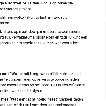
 Prioriteit of Kritiek:
Focus op taken die
ces van het project.
lijk aan welke taken te laat zijn, zodat je
akken.
 filters op maat door parameters te combineren
tatus, vervaldatums, prioriteiten en tags. U kunt één
k gebruiken om erachter te komen wat voor u het
n met “Wat is mij toegewezen”
Filter de taken die
je te concentreren op je verantwoordelijkheden
oor andere items op het bord. Het is een efficiënte
lijke werklast te blijven.
k met “Wat aandacht nodig heeft”
Markeer taken
 vereisen, of dat nu komt door een aankomende