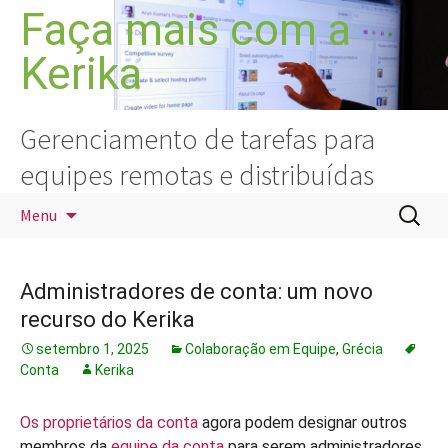
Pular
Faça mais com a
para
Kerika
o
conteúdo
Gerenciamento de tarefas para
equipes remotas e distribuídas
Pesquis
Menu
por:
Administradores de conta: um novo
recurso do Kerika
setembro 1, 2025
Colaboração em Equipe
,
Grécia
Conta
Kerika
Os proprietários da conta
agora podem designar outros
membros da
equipe da conta
para serem administradores