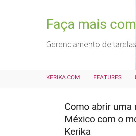
Pular
para
o
Faça mais com 
conteúdo
Gerenciamento de tarefas
KERIKA.COM
FEATURES
Como abrir uma 
México com o mo
Kerika