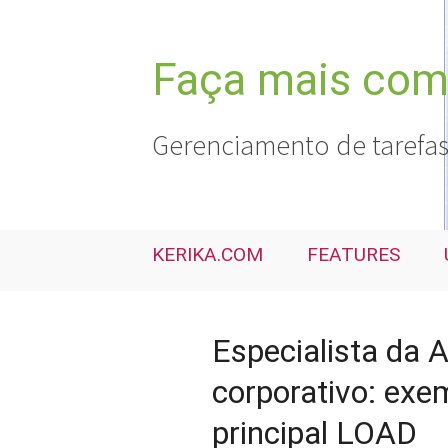
Pular
para
o
Faça mais com 
conteúdo
Gerenciamento de tarefas
KERIKA.COM
FEATURES
Especialista da 
corporativo: exem
principal LOAD