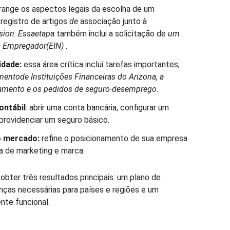
ange os aspectos legais da escolha de um
registro de artigos
de
associação junto à
sion
.
Essa
etapa
também inclui a solicitação de
um
 Empregador
(EIN)
.
idade:
essa área crítica inclui tarefas importantes,
mento
de Instituições Financeiras
do Arizona
,
a
jamento
e
os pedidos de seguro-desemprego
.
ontábil
: abrir uma conta bancária, configurar um
providenciar um seguro básico.
o mercado:
refine o posicionamento de sua empresa
a de marketing e marca.
bter três resultados principais: um plano de
nças necessárias para países e regiões e um
nte funcional.