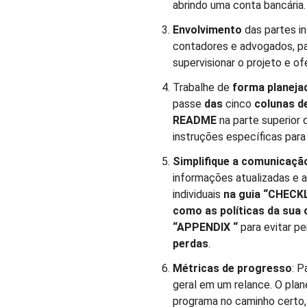
abrindo uma conta bancária.
Envolvimento
das partes i
contadores e advogados, pa
supervisionar o projeto e o
Trabalhe de
forma planeja
passe
das
cinco
colunas d
README
na parte superior 
instruções específicas para
Simplifique a comunicaçã
informações atualizadas e a
individuais
na
guia
“CHECK
como as políticas
da sua 
“APPENDIX
“
para evitar p
perdas
.
Métricas de progresso
: P
geral em um relance. O plan
programa no caminho certo,