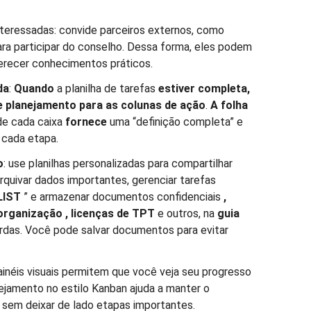
nteressadas: convide parceiros externos, como
ra participar do conselho. Dessa forma, eles podem
ferecer conhecimentos práticos.
da
:
Quando
a planilha de tarefas
estiver completa,
e planejamento
para as colunas de ação
.
A folha
de cada caixa
fornece
uma “definição completa” e
 cada etapa.
o
: use planilhas personalizadas para compartilhar
rquivar dados importantes, gerenciar tarefas
LIST
” e armazenar documentos confidenciais
,
organização
, licenças de TPT
e outros, na
guia
erdas. Você pode salvar documentos para evitar
ainéis visuais permitem que você veja seu progresso
ejamento no estilo Kanban ajuda a manter o
 sem deixar de lado etapas importantes.