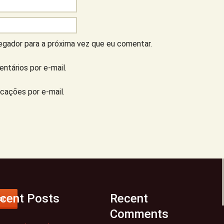
gador para a próxima vez que eu comentar.
ntários por e-mail.
cações por e-mail.
cent Posts
Recent
ar
Comments