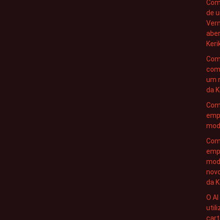
Como
de 
Ver
abe
Keri
Com
com
um 
da K
Com
emp
mode
Com
emp
mod
nov
da K
O AI
util
cart