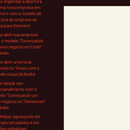
 organizar a abertura
uma nova empresa em
N
mont com o modelo de
e
rtura de empresa da
ka para Vermont
n
o abrir sua empresa
h
 o modelo “Começando
u
novo negócio em Utah”
m
erika
c
o abrir uma nova
resa no Texas com o
o
lo visual da Kerika
m
o lançar seu
e
reendimento com o
elo “Começando um
n
o negócio no Tennessee”
t
erika
á
 Helper agora pode ser
r
izado em painéis e em
ões individuais