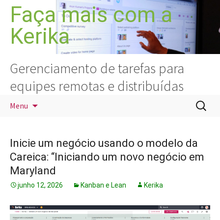
Pular
Faça mais com a
para
Kerika
o
conteúdo
Gerenciamento de tarefas para
equipes remotas e distribuídas
Pesquis
Menu
por:
Inicie um negócio usando o modelo da
Careica: “Iniciando um novo negócio em
Maryland
junho 12, 2026
Kanban e Lean
Kerika