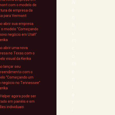
N
mont com o modelo de
e
rtura de empresa da
ka para Vermont
n
o abrir sua empresa
h
 o modelo “Começando
u
novo negócio em Utah”
m
erika
c
o abrir uma nova
resa no Texas com o
o
lo visual da Kerika
m
o lançar seu
e
reendimento com o
elo “Começando um
n
o negócio no Tennessee”
t
erika
á
 Helper agora pode ser
r
izado em painéis e em
ões individuais
i