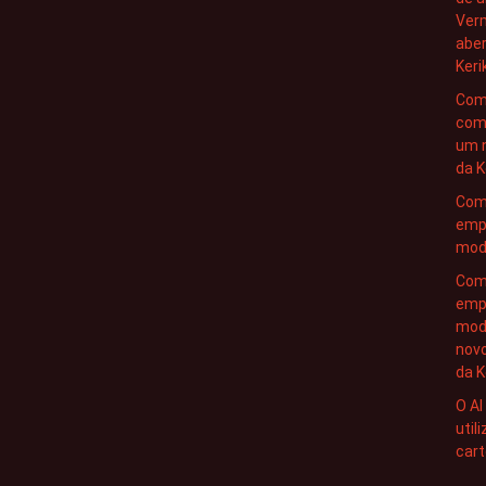
Ver
abe
Keri
Com
com
um 
da K
Com
emp
mode
Com
emp
mod
nov
da K
O AI
util
cart