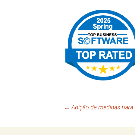
Navegação
←
Adição de medidas para
de
posts