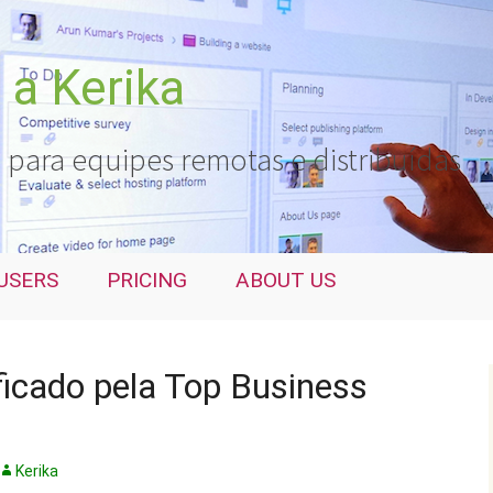
a Kerika
 para equipes remotas e distribuídas
USERS
PRICING
ABOUT US
ificado pela Top Business
Kerika