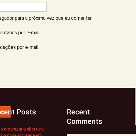
gador para a próxima vez que eu comentar.
ntários por e-mail.
cações por e-mail.
cent Posts
Recent
ar
Comments
 organizar a abertura
uma nova empresa em