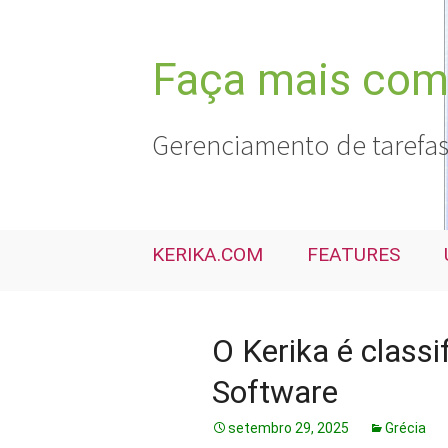
Pular
para
o
Faça mais com 
conteúdo
Gerenciamento de tarefas
KERIKA.COM
FEATURES
O Kerika é class
Software
setembro 29, 2025
Grécia