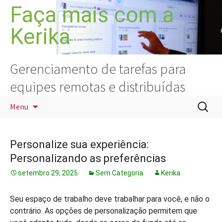
Pular
Faça mais com a
para
Kerika
o
conteúdo
Gerenciamento de tarefas para
equipes remotas e distribuídas
Pesquis
Menu
por:
Personalize sua experiência:
Personalizando as preferências
setembro 29, 2025
Sem Categoria
Kerika
Seu espaço de trabalho deve trabalhar para você, e não o
contrário. As opções de personalização permitem que