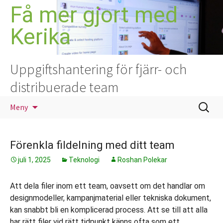
Hoppa
Få mer gjort med
till
Kerika
innehåll
Uppgiftshantering för fjärr- och
distribuerade team
Sök
Meny
efter:
Förenkla fildelning med ditt team
juli 1, 2025
Teknologi
Roshan Polekar
Att dela filer inom ett team, oavsett om det handlar om
designmodeller, kampanjmaterial eller tekniska dokument,
kan snabbt bli en komplicerad process. Att se till att alla
har rätt filer vid rätt tidpunkt känns ofta som ett