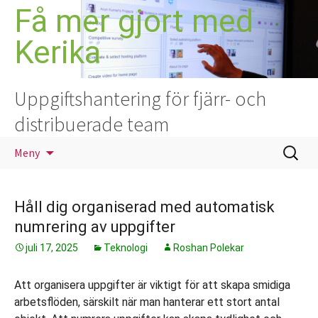
Hoppa
Få mer gjort med
till
Kerika
innehåll
Uppgiftshantering för fjärr- och
distribuerade team
Sök
Meny
efter:
Håll dig organiserad med automatisk
numrering av uppgifter
juli 17, 2025
Teknologi
Roshan Polekar
Att organisera uppgifter är viktigt för att skapa smidiga
arbetsflöden, särskilt när man hanterar ett stort antal