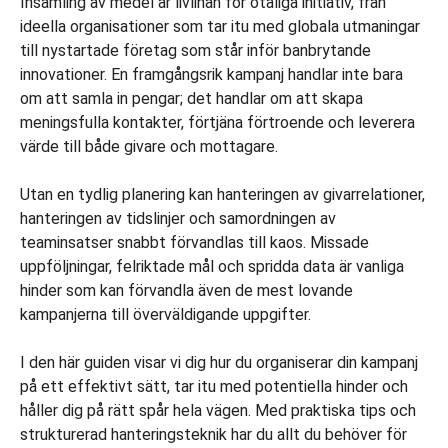
Insamling av medel är livlinan för otaliga initiativ, från
ideella organisationer som tar itu med globala utmaningar
till nystartade företag som står inför banbrytande
innovationer. En framgångsrik kampanj handlar inte bara
om att samla in pengar; det handlar om att skapa
meningsfulla kontakter, förtjäna förtroende och leverera
värde till både givare och mottagare.
Utan en tydlig planering kan hanteringen av givarrelationer,
hanteringen av tidslinjer och samordningen av
teaminsatser snabbt förvandlas till kaos. Missade
uppföljningar, felriktade mål och spridda data är vanliga
hinder som kan förvandla även de mest lovande
kampanjerna till överväldigande uppgifter.
I den här guiden visar vi dig hur du organiserar din kampanj
på ett effektivt sätt, tar itu med potentiella hinder och
håller dig på rätt spår hela vägen. Med praktiska tips och
strukturerad hanteringsteknik har du allt du behöver för