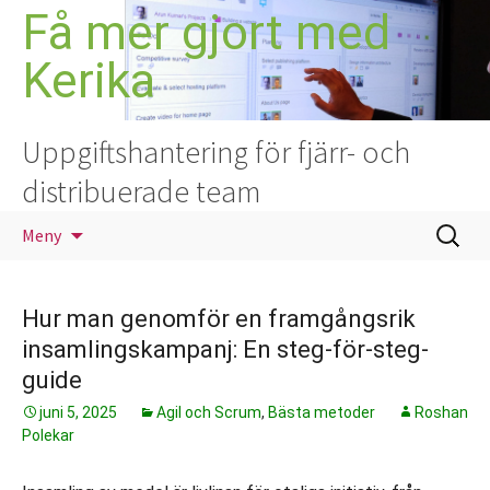
Hoppa
Få mer gjort med
till
Kerika
innehåll
Uppgiftshantering för fjärr- och
distribuerade team
Sök
Meny
efter:
Hur man genomför en framgångsrik
insamlingskampanj: En steg-för-steg-
guide
juni 5, 2025
Agil och Scrum
,
Bästa metoder
Roshan
Polekar