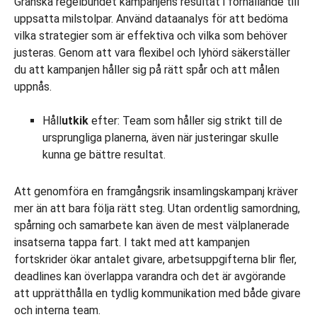
Granska regelbundet kampanjens resultat i förhållande till
uppsatta milstolpar. Använd dataanalys för att bedöma
vilka strategier som är effektiva och vilka som behöver
justeras. Genom att vara flexibel och lyhörd säkerställer
du att kampanjen håller sig på rätt spår och att målen
uppnås.
Håll
utkik
efter: Team som håller sig strikt till de
ursprungliga planerna, även när justeringar skulle
kunna ge bättre resultat.
Att genomföra en framgångsrik insamlingskampanj kräver
mer än att bara följa rätt steg. Utan ordentlig samordning,
spårning och samarbete kan även de mest välplanerade
insatserna tappa fart. I takt med att kampanjen
fortskrider ökar antalet givare, arbetsuppgifterna blir fler,
deadlines kan överlappa varandra och det är avgörande
att upprätthålla en tydlig kommunikation med både givare
och interna team.