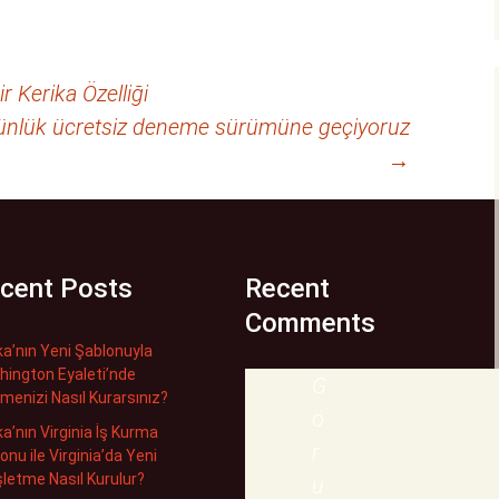
r Kerika Özelliği
4 günlük ücretsiz deneme sürümüne geçiyoruz
→
cent Posts
Recent
Comments
ka’nın Yeni Şablonuyla
ington Eyaleti’nde
G
tmenizi Nasıl Kurarsınız?
ö
ka’nın Virginia İş Kurma
r
onu ile Virginia’da Yeni
İşletme Nasıl Kurulur?
ü