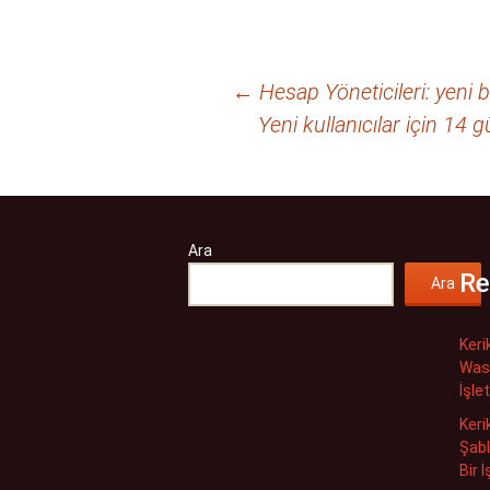
Yazı
←
Hesap Yöneticileri: yeni bi
Yeni kullanıcılar için 1
dolaşımı
Ara
Re
Ara
Keri
Wash
İşle
Keri
Şabl
Bir 