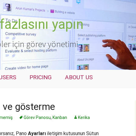
fazlasını yapın
ler için görev yönetimi
USERS
PRICING
ABOUT US
e ve gösterme
lmemiş
Görev Panosu
,
Kanban
Kerika
orsanız, Pano
Ayarları
iletişim kutusunun Sütun