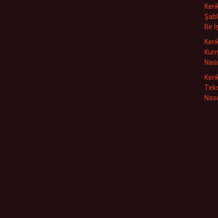
Keri
Şabl
Bir 
Keri
Kurm
Nası
Keri
Teks
Nası