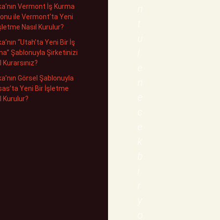
ka’nın Vermont İş Kurma
n
onu ile Vermont’ta Yeni
t
İşletme Nasıl Kurulur?
ü
ka’nın “Utah’ta Yeni Bir İş
l
a” Şablonuyla Şirketinizi
l Kurarsınız?
e
ka’nın Görsel Şablonuyla
n
as’ta Yeni Bir İşletme
e
l Kurulur?
c
e
k
b
i
r
y
o