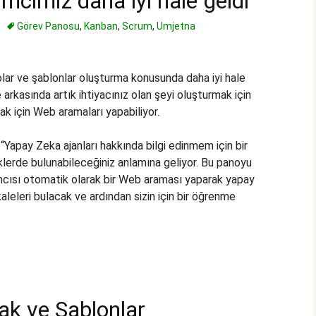
mcımız daha iyi hale geldi
Görev Panosu
,
Kanban
,
Scrum
,
Umjetna
ar ve şablonlar oluşturma konusunda daha iyi hale
e arkasında artık ihtiyacınız olan şeyi oluşturmak için
mak için Web aramaları yapabiliyor.
“Yapay Zeka ajanları hakkında bilgi edinmem için bir
klerde bulunabileceğiniz anlamına geliyor. Bu panoyu
mcısı otomatik olarak bir Web araması yaparak yapay
aleleri bulacak ve ardından sizin için bir öğrenme
ak ve Şablonlar