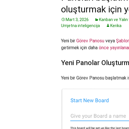
oluşturmak için y
Mart 3, 2026
Kanban ve Yalın
Umjetna inteligencija
Kerika
Yeni bir
Görev Panosu
veya
Şablo
getirmek için daha
önce yayınlana
Yeni Panolar Oluştur
Yeni bir Görev Panosu başlatmak is