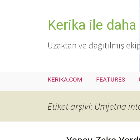
İçeriğe
atla
Kerika ile daha 
Uzaktan ve dağıtılmış ekip
KERIKA.COM
FEATURES
Etiket arşivi: Umjetna int