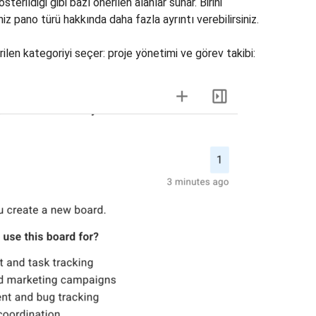
erildiği gibi bazı önerilen alanlar sunar. Birini
iz pano türü hakkında daha fazla ayrıntı verebilirsiniz.
rilen kategoriyi seçer: proje yönetimi ve görev takibi: