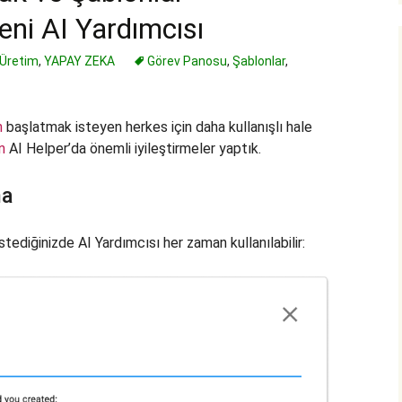
eni AI Yardımcısı
 Üretim
,
YAPAY ZEKA
Görev Panosu
,
Şablonlar
,
n
başlatmak isteyen herkes için daha kullanışlı hale
n
AI Helper’da önemli iyileştirmeler yaptık.
ma
tediğinizde AI Yardımcısı her zaman kullanılabilir: