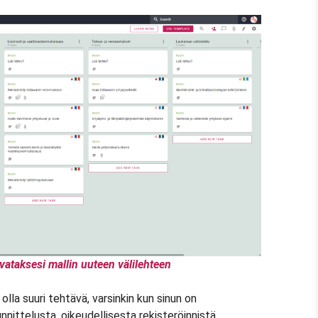
vataksesi mallin uuteen välilehteen
lla suuri tehtävä, varsinkin kun sinun on
nittelusta, oikeudellisesta rekisteröinnistä,