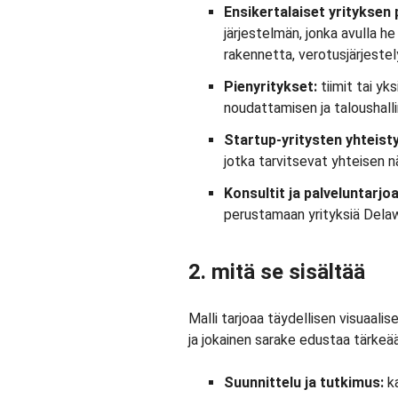
Ensikertalaiset yrityksen 
järjestelmän, jonka avulla he
rakennetta, verotusjärjestely
Pienyritykset:
tiimit tai yk
noudattamisen ja taloushall
Startup-yritysten yhteis
jotka tarvitsevat yhteisen n
Konsultit ja palveluntarjoa
perustamaan yrityksiä Delawa
2. mitä se sisältää
Malli tarjoaa täydellisen visuaal
ja jokainen sarake edustaa tärkeä
Suunnittelu ja tutkimus:
k