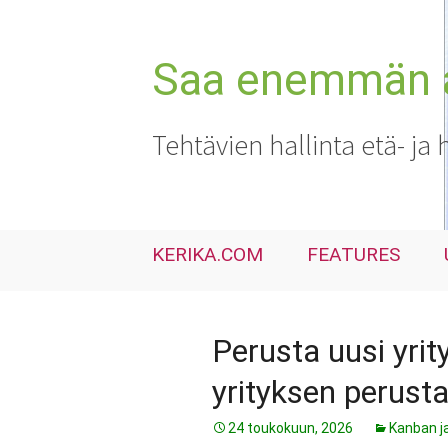
Siirry
sisältöön
Saa enemmän ai
Tehtävien hallinta etä- ja 
KERIKA.COM
FEATURES
Perusta uusi yri
yrityksen perust
24 toukokuun, 2026
Kanban j