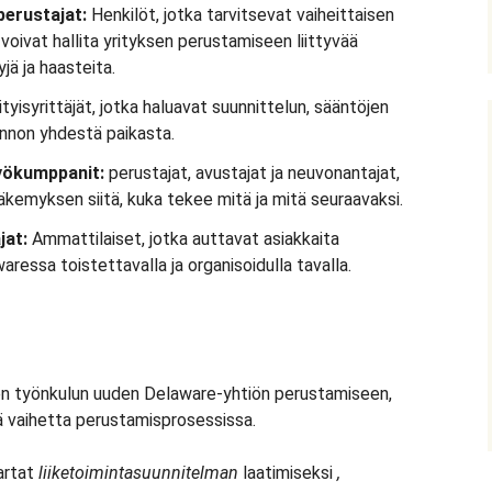
perustajat:
Henkilöt, jotka tarvitsevat vaiheittaisen
 voivat hallita yrityksen perustamiseen liittyvää
jä ja haasteita.
sityisyrittäjät, jotka haluavat suunnittelun, sääntöjen
innon yhdestä paikasta.
työkumppanit:
perustajat, avustajat ja neuvonantajat,
äkemyksen siitä, kuka tekee mitä ja mitä seuraavaksi.
jat:
Ammattilaiset, jotka auttavat asiakkaita
ressa toistettavalla ja organisoidulla tavalla.
isen työnkulun uuden Delaware-yhtiön perustamiseen,
ä vaihetta perustamisprosessissa.
artat
liiketoimintasuunnitelman
laatimiseksi
,