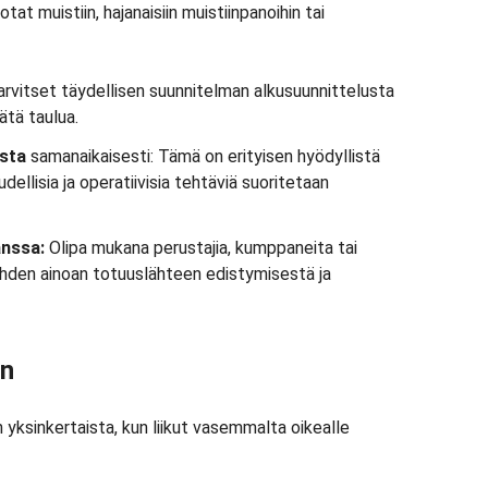
tat muistiin, hajanaisiin muistiinpanoihin tai
rvitset täydellisen suunnitelman alkusuunnittelusta
ätä taulua.
ista
samanaikaisesti: Tämä on erityisen hyödyllistä
oudellisia ja operatiivisia tehtäviä suoritetaan
anssa:
Olipa mukana perustajia, kumppaneita tai
 yhden ainoan totuuslähteen edistymisestä ja
än
 yksinkertaista, kun liikut vasemmalta oikealle