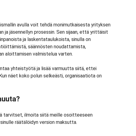
mallin avulla voit tehdä monimutkaisesta yrityksen
 ja jäsennellyn prosessin. Sen sijaan, että yrittäisit
inpanoista ja laskentataulukoista, sinulla on
yhtiöittämistä, säännösten noudattamista,
nnan aloittamisen valmistelua varten.
aa yhteistyötä ja lisää varmuutta siitä, ettei
Kun näet koko polun selkeästi, organisaatiota on
muuta?
tä tarvitset, ilmoita siitä meille osoitteeseen
inulle räätälöidyn version maksutta.