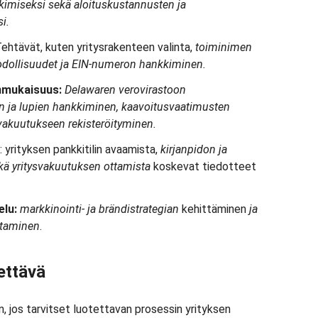
kimiseksi sekä aloituskustannusten ja
i.
ehtävät, kuten yritysrakenteen valinta,
toiminimen
odollisuudet ja EIN-numeron hankkiminen.
enmukaisuus:
Delawaren verovirastoon
ien ja lupien hankkiminen, kaavoitusvaatimusten
vakuutukseen rekisteröityminen.
: yrityksen pankkitilin avaamista,
kirjanpidon ja
kä yritysvakuutuksen ottamista
koskevat tiedotteet
elu:
markkinointi- ja
brändistrategian
kehittäminen
ja
staminen
.
tettävä
n, jos tarvitset luotettavan prosessin yrityksen