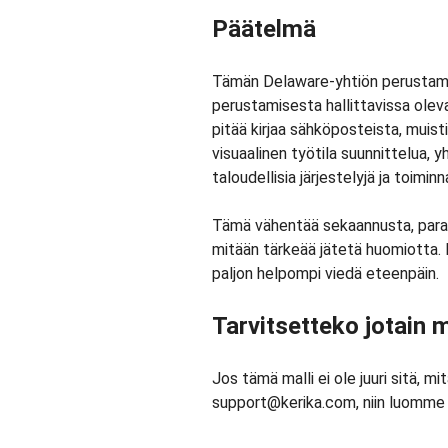
Päätelmä
Tämän Delaware-yhtiön perustamis
perustamisesta hallittavissa olevan
pitää kirjaa sähköposteista, muisti
visuaalinen työtila suunnittelua, 
taloudellisia järjestelyjä ja toimi
Tämä vähentää sekaannusta, parant
mitään tärkeää jätetä huomiotta. 
paljon helpompi viedä eteenpäin.
Tarvitsetteko jotain 
Jos tämä malli ei ole juuri sitä, mi
support@kerika.com, niin luomme s