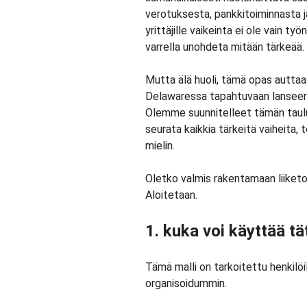
verotuksesta, pankkitoiminnasta j
yrittäjille vaikeinta ei ole vain 
varrella unohdeta mitään tärkeää.
Mutta älä huoli, tämä opas auttaa.
Delawaressa tapahtuvaan lanseerauk
Olemme suunnitelleet tämän taulun
seurata kaikkia tärkeitä vaiheita, 
mielin.
Oletko valmis rakentamaan liiket
Aloitetaan.
1. kuka voi käyttää tä
Tämä malli on tarkoitettu henkilö
organisoidummin.