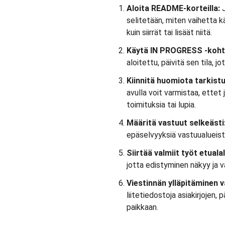
Aloita README-korteilla:
J
selitetään, miten vaihetta k
kuin siirrät tai lisäät niitä.
Käytä IN PROGRESS -kohta
aloitettu, päivitä sen tila, j
Kiinnitä huomiota tarkistu
avulla voit varmistaa, ettet
toimituksia tai lupia.
Määritä vastuut selkeästi
epäselvyyksiä vastuualueista
Siirtää valmiit työt etualal
jotta edistyminen näkyy ja va
Viestinnän ylläpitäminen v
liitetiedostoja asiakirjojen
paikkaan.