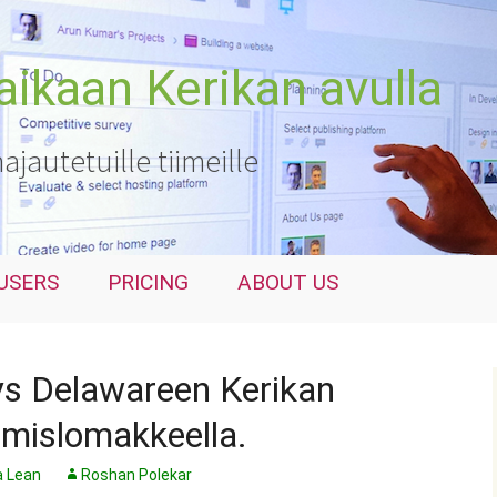
kaan Kerikan avulla
hajautetuille tiimeille
USERS
PRICING
ABOUT US
tys Delawareen Kerikan
amislomakkeella.
a Lean
Roshan Polekar