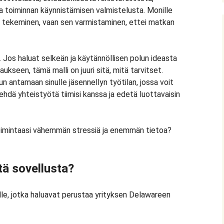
a toiminnan käynnistämisen valmistelusta. Monille
työn tekeminen, vaan sen varmistaminen, ettei matkan
 Jos haluat selkeän ja käytännöllisen polun ideasta
seen, tämä malli on juuri sitä, mitä tarvitset.
 antamaan sinulle jäsennellyn työtilan, jossa voit
tehdä yhteistyötä tiimisi kanssa ja edetä luottavaisin
oimintaasi vähemmän stressiä ja enemmän tietoa?
tä sovellusta?
ille, jotka haluavat perustaa yrityksen Delawareen