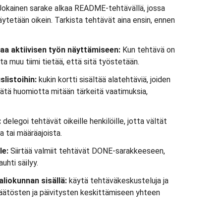
okainen sarake alkaa README-tehtävällä, jossa
äytetään oikein. Tarkista tehtävät aina ensin, ennen
a aktiivisen työn näyttämiseen:
Kun tehtävä on
otta muu tiimi tietää, että sitä työstetään.
slistoihin:
kukin kortti sisältää alatehtäviä, joiden
 jätä huomiotta mitään tärkeitä vaatimuksia,
:
delegoi tehtävät oikeille henkilöille, jotta vältät
 tai määräajoista.
le:
Siirtää valmiit tehtävät DONE-sarakkeeseen,
uhti säilyy.
aliokunnan sisällä:
käytä tehtäväkeskusteluja ja
, päätösten ja päivitysten keskittämiseen yhteen