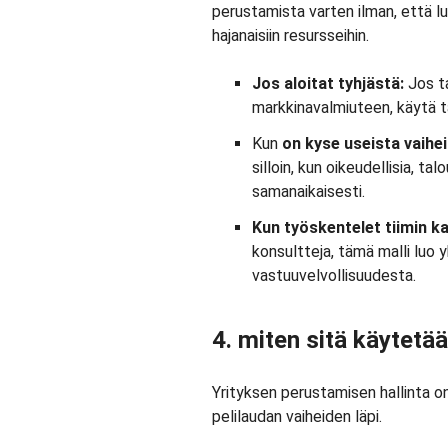
perustamista varten ilman, että luo
hajanaisiin resursseihin.
Jos aloitat tyhjästä:
Jos ta
markkinavalmiuteen, käytä t
Kun
on kyse useista vaihe
silloin, kun oikeudellisia, tal
samanaikaisesti.
Kun työskentelet tiimin k
konsultteja, tämä malli luo
vastuuvelvollisuudesta.
4. miten sitä käytetä
Yrityksen perustamisen hallinta on
pelilaudan vaiheiden läpi.