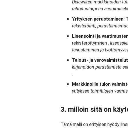
Delawaren markkinoiden tut
rahoitustarpeen arvioimiseks
Yrityksen perustaminen:
T
rekisteröinti, perustamismu
Lisensointi ja vaatimust
rekisteröityminen
, lisenss
tarkistaminen ja työttömyys
Talous- ja verovalmistelut
kirjanpidon perustamista se
.
Markkinoille tulon valmist
yrityksen toimitilojen varmi
3. milloin sitä on käy
Tämä malli on erityisen hyödylline