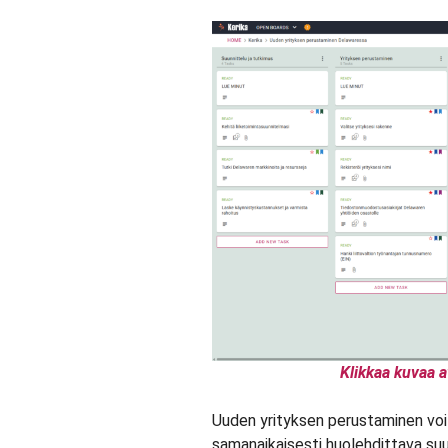
Klikkaa kuvaa a
Uuden yrityksen perustaminen voi o
samanaikaisesti huolehdittava suun