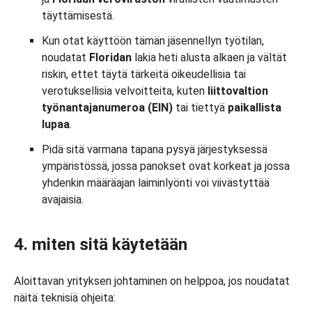
täyttämisestä.
Kun otat käyttöön tämän jäsennellyn työtilan,
noudatat
Floridan
lakia heti alusta alkaen ja vältät
riskin, ettet täytä tärkeitä oikeudellisia tai
verotuksellisia velvoitteita, kuten
liittovaltion
työnantajanumeroa (EIN)
tai tiettyä
paikallista
lupaa
.
Pidä sitä varmana tapana pysyä järjestyksessä
ympäristössä, jossa panokset ovat korkeat ja jossa
yhdenkin määräajan laiminlyönti voi viivästyttää
avajaisia.
4. miten sitä käytetään
Aloittavan yrityksen johtaminen on helppoa, jos noudatat
näitä teknisiä ohjeita: