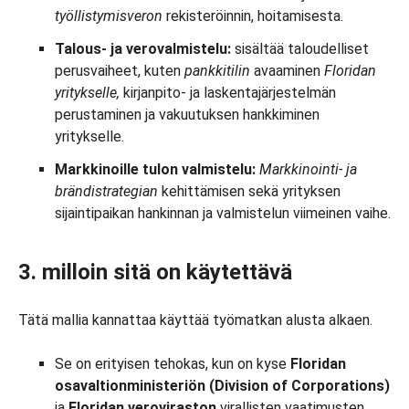
työllistymisveron
rekisteröinnin, hoitamisesta.
Talous- ja verovalmistelu:
sisältää taloudelliset
perusvaiheet, kuten
pankkitilin
avaaminen
Floridan
yritykselle,
kirjanpito- ja laskentajärjestelmän
perustaminen ja vakuutuksen hankkiminen
yritykselle.
Markkinoille tulon valmistelu:
Markkinointi- ja
brändistrategian
kehittämisen sekä yrityksen
sijaintipaikan hankinnan ja valmistelun viimeinen vaihe.
3. milloin sitä on käytettävä
Tätä mallia kannattaa käyttää työmatkan alusta alkaen.
Se on erityisen tehokas, kun on kyse
Floridan
osavaltionministeriön (Division of Corporations)
ja
Floridan veroviraston
virallisten vaatimusten