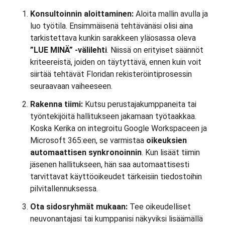
Konsultoinnin aloittaminen:
Aloita mallin avulla ja
luo työtila. Ensimmäisenä tehtävänäsi olisi aina
tarkistettava kunkin sarakkeen yläosassa oleva
”LUE MINÄ” -välilehti
. Niissä on erityiset säännöt
kriteereistä, joiden on täytyttävä, ennen kuin voit
siirtää tehtävät Floridan rekisteröintiprosessin
seuraavaan vaiheeseen.
Rakenna tiimi:
Kutsu perustajakumppaneita tai
työntekijöitä hallitukseen jakamaan työtaakkaa.
Koska Kerika on integroitu Google Workspaceen ja
Microsoft 365:een, se varmistaa
oikeuksien
automaattisen synkronoinnin
. Kun lisäät tiimin
jäsenen hallitukseen, hän saa automaattisesti
tarvittavat käyttöoikeudet tärkeisiin tiedostoihin
pilvitallennuksessa.
Ota sidosryhmät mukaan:
Tee oikeudelliset
neuvonantajasi tai kumppanisi näkyviksi lisäämällä