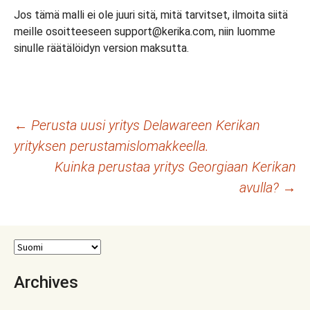
Jos tämä malli ei ole juuri sitä, mitä tarvitset, ilmoita siitä
meille osoitteeseen support@kerika.com, niin luomme
sinulle räätälöidyn version maksutta.
Artikkelien
←
Perusta uusi yritys Delawareen Kerikan
yrityksen perustamislomakkeella.
selaus
Kuinka perustaa yritys Georgiaan Kerikan
avulla?
→
Archives