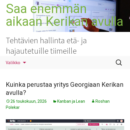
Siirry
Saa enemmän
sisältöön
aikaan Kerikan avulla
Tehtävien hallinta etä- ja
hajautetuille tiimeille
Haku:
Valikko
Kuinka perustaa yritys Georgiaan Kerikan
avulla?
26 toukokuun, 2026
Kanban ja Lean
Roshan
Polekar