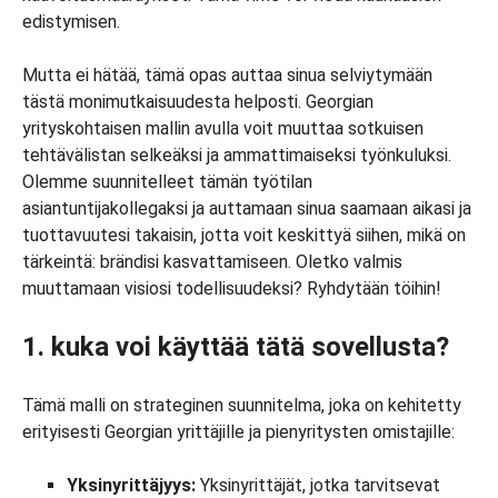
edistymisen.
Mutta ei hätää, tämä opas auttaa sinua selviytymään
tästä monimutkaisuudesta helposti. Georgian
yrityskohtaisen mallin avulla voit muuttaa sotkuisen
tehtävälistan selkeäksi ja ammattimaiseksi työnkuluksi.
Olemme suunnitelleet tämän työtilan
asiantuntijakollegaksi ja auttamaan sinua saamaan aikasi ja
tuottavuutesi takaisin, jotta voit keskittyä siihen, mikä on
tärkeintä: brändisi kasvattamiseen. Oletko valmis
muuttamaan visiosi todellisuudeksi? Ryhdytään töihin!
1. kuka voi käyttää tätä sovellusta?
Tämä malli on strateginen suunnitelma, joka on kehitetty
erityisesti Georgian yrittäjille ja pienyritysten omistajille:
Yksinyrittäjyys:
Yksinyrittäjät, jotka tarvitsevat