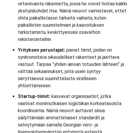
virtaviivaista rakennetta, jossa he voivat hoitaa kaikki
yksityiskohdat itse. Nämä neuvot varmistavat, ettet
ohita paikallistason tärkeitä vaiheita, kuten
paikallisten suunnitelmien ja kaavoituksen
tarkistamista, keskittyessäsi osavaltion
rekisteröinteihin.
Yrityksen perustajat:
pienet tiimit, joiden on
synkronoitava oikeudelliset rakenteet ja jaettava
vastuut. Tarjoaa ”yhden ainoan totuuden lähteen” ja
välttää sekaannukset, joita usein syntyy
siirryttäessä suunnittelusta viralliseen
yhtiöittämiseen.
Startup-tiimit:
kasvavat organisaatiot, jotka
vaativat monimutkaisen logistiikan korkeatasoista
koordinointia. Nämä neuvot auttavat sinua
säilyttämään ammattimaiset standardit ja
selviytymään samalla Georgian vero- ja
lisensointiympäristön erityisistä esteistä.