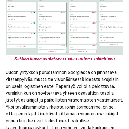
Klikkaa kuvaa avataksesi mallin uuteen välilehteen
Uuden yrityksen perustaminen Georgiassa on jännittävä
virstanpylväs, mutta tie visionäärisestä ideasta avajaisiin
on usein logistinen este. Paperityö voi olla pelottavaa,
varsinkin kun on sovitettava yhteen osavaltion tasolla
jätetyt asiakirjat ja paikallisten viranomaisten vaatimukset.
Yksi tavallisimmista virheistä, joihin törmäämme, on se,
että perustajat kiirehtivät jättämään viranomaisasiakirjat
ennen kuin he ovat tarkistaneet paikalliset
kaavoitusmääräykset. Tämä virhe voi viedä kuukausien