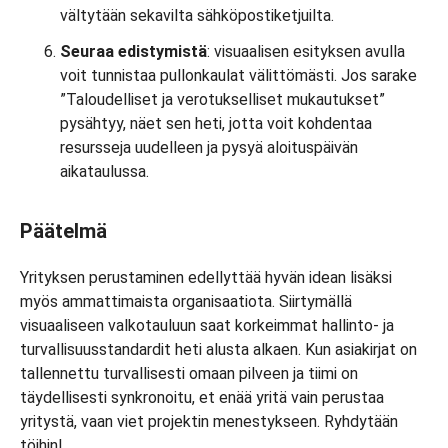
vältytään sekavilta sähköpostiketjuilta.
Seuraa edistymistä
: visuaalisen esityksen avulla
voit tunnistaa pullonkaulat välittömästi. Jos sarake
”Taloudelliset ja verotukselliset mukautukset”
pysähtyy, näet sen heti, jotta voit kohdentaa
resursseja uudelleen ja pysyä aloituspäivän
aikataulussa.
Päätelmä
Yrityksen perustaminen edellyttää hyvän idean lisäksi
myös ammattimaista organisaatiota. Siirtymällä
visuaaliseen valkotauluun saat korkeimmat hallinto- ja
turvallisuusstandardit heti alusta alkaen. Kun asiakirjat on
tallennettu turvallisesti omaan pilveen ja tiimi on
täydellisesti synkronoitu, et enää yritä vain perustaa
yritystä, vaan viet projektin menestykseen. Ryhdytään
töihin!