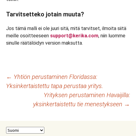
Tarvitsetteko jotain muuta?
Jos tämä malli ei ole juuri sitä, mitä tarvitset, ilmoita siitä
meille osoitteeseen
support@kerika.com
, niin luomme
sinulle räätälöidyn version maksutta.
Artikkelien
←
Yhtiön perustaminen Floridassa:
Yksinkertaistettu tapa perustaa yritys.
selaus
Yrityksen perustaminen Havaijilla:
yksinkertaistettu tie menestykseen
→