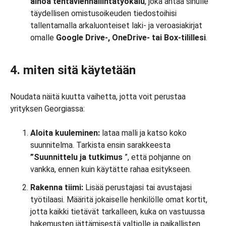
ainoa tehtävienhallintatyökalu
, joka antaa sinulle
täydellisen omistusoikeuden tiedostoihisi
tallentamalla arkaluonteiset laki- ja veroasiakirjat
omalle
Google Drive-, OneDrive- tai Box-tilillesi
.
4. miten sitä käytetään
Noudata näitä kuutta vaihetta, jotta voit perustaa
yrityksen Georgiassa:
Aloita kuuleminen:
lataa malli ja katso koko
suunnitelma. Tarkista ensin sarakkeesta
”Suunnittelu ja tutkimus
”, että pohjanne on
vankka, ennen kuin käytätte rahaa esitykseen.
Rakenna tiimi:
Lisää perustajasi tai avustajasi
työtilaasi. Määritä jokaiselle henkilölle omat kortit,
jotta kaikki tietävät tarkalleen, kuka on vastuussa
hakemusten jättämisestä valtiolle ja paikallisten