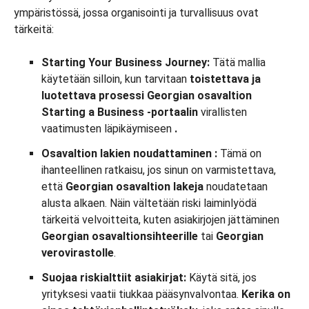
ympäristössä, jossa organisointi ja turvallisuus ovat
tärkeitä:
Starting Your Business Journey:
Tätä mallia
käytetään silloin, kun tarvitaan
toistettava ja
luotettava prosessi
Georgian osavaltion
Starting a Business -portaalin
virallisten
vaatimusten läpikäymiseen
.
Osavaltion lakien
noudattaminen
:
Tämä on
ihanteellinen ratkaisu, jos sinun on varmistettava,
että
Georgian osavaltion lakeja
noudatetaan
alusta alkaen. Näin vältetään riski laiminlyödä
tärkeitä velvoitteita, kuten asiakirjojen jättäminen
Georgian osavaltionsihteerille
tai
Georgian
verovirastolle
.
Suojaa riskialttiit asiakirjat:
Käytä sitä, jos
yrityksesi vaatii tiukkaa pääsynvalvontaa.
Kerika on