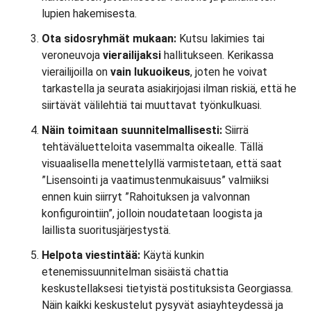
lupien hakemisesta.
Ota sidosryhmät mukaan:
Kutsu lakimies tai
veroneuvoja
vierailijaksi
hallitukseen. Kerikassa
vierailijoilla on
vain lukuoikeus
, joten he voivat
tarkastella ja seurata asiakirjojasi ilman riskiä, että he
siirtävät välilehtiä tai muuttavat työnkulkuasi.
Näin toimitaan suunnitelmallisesti:
Siirrä
tehtäväluetteloita vasemmalta oikealle. Tällä
visuaalisella menettelyllä varmistetaan, että saat
”Lisensointi ja vaatimustenmukaisuus” valmiiksi
ennen kuin siirryt ”Rahoituksen ja valvonnan
konfigurointiin”, jolloin noudatetaan loogista ja
laillista suoritusjärjestystä.
Helpota viestintää:
Käytä kunkin
etenemissuunnitelman sisäistä chattia
keskustellaksesi tietyistä postituksista Georgiassa.
Näin kaikki keskustelut pysyvät asiayhteydessä ja