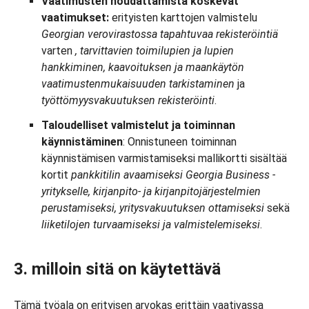
Vaatimusten noudattamista koskevat
vaatimukset:
erityisten karttojen valmistelu
Georgian verovirastossa tapahtuvaa rekisteröintiä
varten
, tarvittavien toimilupien ja lupien
hankkiminen, kaavoituksen ja maankäytön
vaatimustenmukaisuuden tarkistaminen
ja
työttömyysvakuutuksen rekisteröinti
.
Taloudelliset valmistelut ja toiminnan
käynnistäminen
: Onnistuneen toiminnan
käynnistämisen varmistamiseksi mallikortti sisältää
kortit
pankkitilin avaamiseksi Georgia Business -
yritykselle, kirjanpito- ja kirjanpitojärjestelmien
perustamiseksi, yritysvakuutuksen ottamiseksi
sekä
liiketilojen turvaamiseksi ja valmistelemiseksi
.
3. milloin sitä on käytettävä
Tämä työala on erityisen arvokas erittäin vaativassa