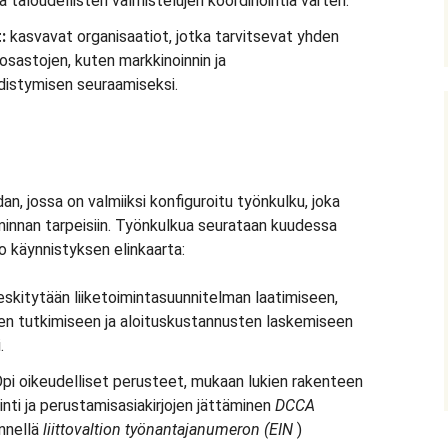
 taloudellisten valmistelujen koordinointia varten.
:
kasvavat organisaatiot, jotka tarvitsevat yhden
osastojen, kuten markkinoinnin ja
istymisen seuraamiseksi.
an, jossa on valmiiksi konfiguroitu työnkulku, joka
oiminnan tarpeisiin. Työnkulkua seurataan kuudessa
 käynnistyksen elinkaarta:
skitytään liiketoimintasuunnitelman laatimiseen,
den tutkimiseen ja aloituskustannusten laskemiseen
.
pi oikeudelliset perusteet, mukaan lukien rakenteen
inti ja perustamisasiakirjojen jättäminen
DCCA
nnellä
liittovaltion työnantajanumeron (EIN
)