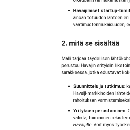
oikeudellisten hakemusten ja
Havaijilaiset startup-tiimit
ainoan totuuden lähteen eri 
vaatimustenmukaisuuden, ed
2. mitä se sisältää
Malli tarjoaa täydellisen lähtökohd
perustuu Havaijin erityisiin liiket
sarakkeessa, jotka edustavat koko
Suunnittelu ja tutkimus:
ke
Havaiji-markkinoiden lähtei
rahoituksen varmistamiseksi
Yrityksen perustaminen:
O
valinta, toiminimen rekisterö
Havaijille
. Voit myös työske