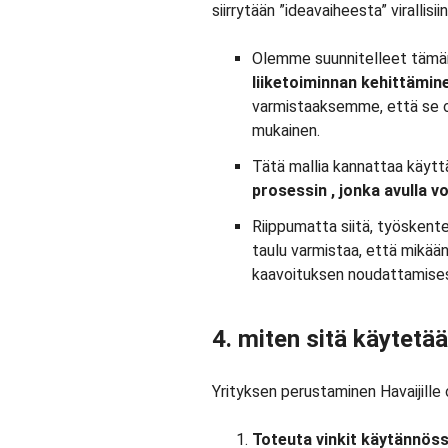
siirrytään ”ideavaiheesta” virallisiin
Olemme suunnitelleet tämä
liiketoiminnan kehittämine
varmistaaksemme, että se on
mukainen.
Tätä mallia kannattaa käyttä
prosessin
, jonka avulla vo
Riippumatta siitä, työskente
taulu varmistaa, että mikään
kaavoituksen noudattamisest
4. miten sitä käytetä
Yrityksen perustaminen Havaijille o
Toteuta vinkit käytännös