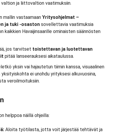
 valtion ja liittovaltion vaatimuksiin.
n mallin vastaamaan
Yritysohjelmat –
n ja tuki -osaston
sovellettavia vaatimuksia
 kaikkien Havaijinsaarille ominaisten säännösten
ä, jos tarvitset
toistettavan ja luotettavan
it
pitää lanseerauksesi aikataulussa.
letkö yksin vai hajautetun tiimin kanssa, visuaalinen
 yksityiskohta ei unohdu yrityksesi alkuvuosina,
a veroilmoituksiin.
än
n helppoa näillä ohjeilla:
sä:
Aloita työtilasta, jotta voit järjestää tehtävät ja