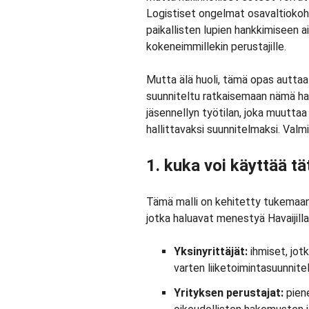
Logistiset ongelmat osavaltioko
paikallisten lupien hankkimiseen 
kokeneimmillekin perustajille.
Mutta älä huoli, tämä opas auttaa
suunniteltu ratkaisemaan nämä hall
jäsennellyn työtilan, joka muutta
hallittavaksi suunnitelmaksi. Valm
1. kuka voi käyttää tä
Tämä malli on kehitetty tukemaan
jotka haluavat menestyä Havaijilla
Yksinyrittäjät:
ihmiset, jot
varten liiketoimintasuunnit
Yrityksen perustajat:
piene