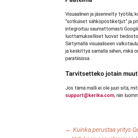
Visuaalinen ja jäsennelty työtila,
”sotkuiset sähköpostiketjut” ja pi
integroituu saumattomasti Googl
luottamukselliset luovat tiedosto
Siirtymällä visuaaliseen valkotaul
ja keskittyä samalla siihen, mikä 
paratiisissa.
Tarvitsetteko jotain muu
Jos tämä malli ei ole juuri sitä, mi
support@kerika.com
, niin luom
Artikkelien
←
Kuinka perustaa yritys G