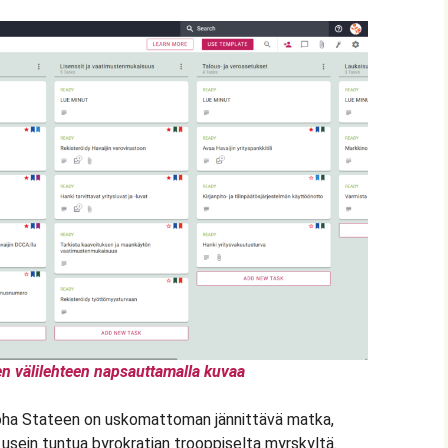
en välilehteen napsauttamalla kuvaa
oha Stateen on uskomattoman jännittävä matka,
 usein tuntua byrokratian trooppiselta myrskyltä.