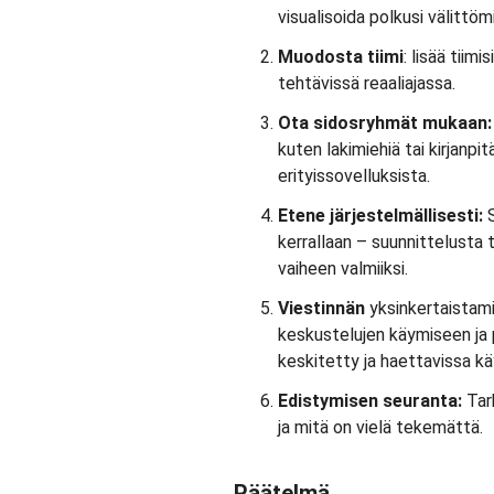
visualisoida polkusi välittömi
Muodosta tiimi
: lisää tiim
tehtävissä reaaliajassa.
Ota sidosryhmät mukaan
kuten lakimiehiä tai kirjanpit
erityissovelluksista.
Etene järjestelmällisesti:
kerrallaan – suunnittelusta
vaiheen valmiiksi.
Viestinnän
yksinkertaistami
keskustelujen käymiseen ja p
keskitetty ja haettavissa kä
Edistymisen seuranta:
Tar
ja mitä on vielä tekemättä.
Päätelmä