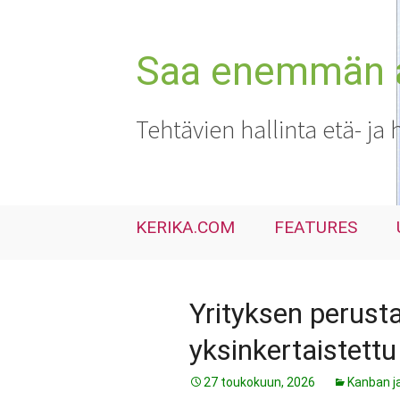
Siirry
sisältöön
Saa enemmän ai
Tehtävien hallinta etä- ja 
KERIKA.COM
FEATURES
Yrityksen perusta
yksinkertaistett
27 toukokuun, 2026
Kanban j