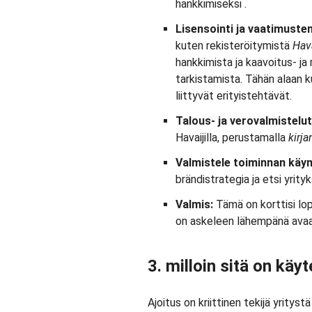
hankkimiseksi
.
Lisensointi ja vaatimust
kuten rekisteröitymistä
Hav
hankkimista ja kaavoitus- 
tarkistamista. Tähän alaan
liittyvät erityistehtävät.
Talous- ja verovalmistelut
Havaijilla, perustamalla
kirja
Valmistele toiminnan käy
brändistrategia ja etsi yrityks
Valmis:
Tämä on korttisi lopu
on askeleen lähempänä avaa
3. milloin sitä on käy
Ajoitus on kriittinen tekijä yrity