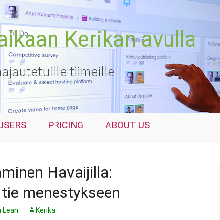
kaan Kerikan avulla
hajautetuille tiimeille
USERS
PRICING
ABOUT US
minen Havaijilla:
u tie menestykseen
a Lean
Kerika