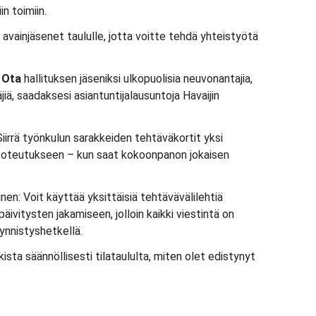
in toimiin.
isi avainjäsenet taululle, jotta voitte tehdä yhteistyötä
:
Ota
hallituksen jäseniksi ulkopuolisia neuvonantajia,
äjiä, saadaksesi asiantuntijalausuntoja Havaijin
Siirrä työnkulun sarakkeiden tehtäväkortit yksi
 toteutukseen – kun saat kokoonpanon jokaisen
nen: Voit käyttää yksittäisiä tehtävävälilehtiä
äivitysten jakamiseen, jolloin kaikki viestintä on
ynnistyshetkellä.
kista säännöllisesti tilataululta, miten olet edistynyt