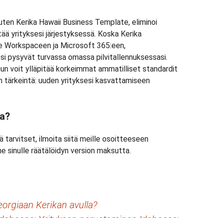
 kuten Kerika Hawaii Business Template, eliminoi
tää yrityksesi järjestyksessä. Koska Kerika
e Workspaceen ja Microsoft 365:een,
si pysyvät turvassa omassa pilvitallennuksessasi.
uun voit ylläpitää korkeimmat ammatilliset standardit
on tärkeintä: uuden yrityksesi kasvattamiseen
ta?
tä tarvitset, ilmoita siitä meille osoitteeseen
me sinulle räätälöidyn version maksutta.
eorgiaan Kerikan avulla?