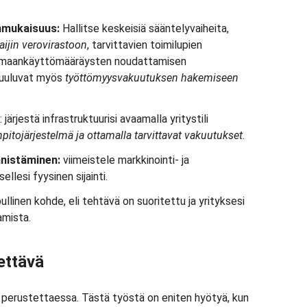
enmukaisuus:
Hallitse keskeisiä sääntelyvaiheita,
aijin verovirastoon
, tarvittavien toimilupien
ja maankäyttömääräysten noudattamisen
 kuuluvat myös
työttömyysvakuutuksen hakemiseen
: järjestä infrastruktuurisi avaamalla yritystili
npitojärjestelmä ja ottamalla tarvittavat vakuutukset.
nnistäminen:
viimeistele markkinointi- ja
ellesi fyysinen sijainti.
llinen kohde, eli tehtävä on suoritettu ja yrityksesi
mista.
tettävä
stä perustettaessa. Tästä työstä on eniten hyötyä, kun