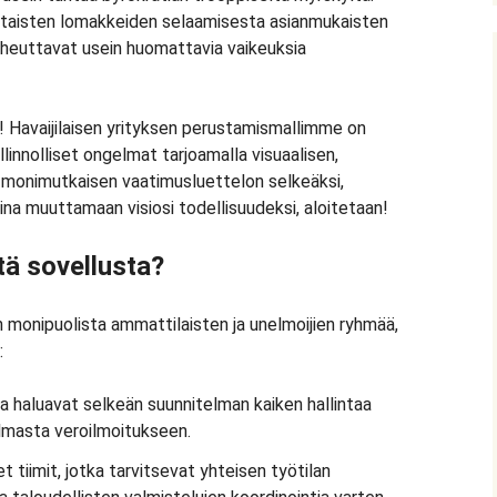
htaisten lomakkeiden selaamisesta asianmukaisten
aiheuttavat usein huomattavia vaikeuksia
! Havaijilaisen yrityksen perustamismallimme on
innolliset ongelmat tarjoamalla visuaalisen,
a monimutkaisen vaatimusluettelon selkeäksi,
iina muuttamaan visiosi todellisuudeksi, aloitetaan!
tä sovellusta?
 monipuolista ammattilaisten ja unelmoijien ryhmää,
:
ka haluavat selkeän suunnitelman kaiken hallintaa
elmasta veroilmoitukseen.
t tiimit, jotka tarvitsevat yhteisen työtilan