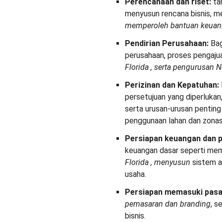
Perencanaan dan riset:
ta
menyusun rencana bisnis, me
memperoleh bantuan keua
Pendirian Perusahaan:
Bag
perusahaan, proses pengaju
Florida
, serta pengurusan N
Perizinan dan Kepatuhan:
persetujuan yang diperluka
serta urusan-urusan pentin
penggunaan lahan dan zonas
Persiapan keuangan dan p
keuangan dasar seperti me
Florida
,
menyusun
sistem a
usaha.
Persiapan memasuki pasa
pemasaran dan branding
, s
bisnis.