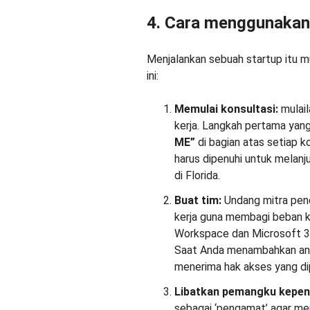
4. Cara menggunaka
Menjalankan sebuah startup itu mu
ini:
Memulai konsultasi:
mulail
kerja. Langkah pertama yang
ME”
di bagian atas setiap k
harus dipenuhi untuk melan
di Florida.
Buat tim:
Undang mitra pend
kerja guna membagi beban ke
Workspace dan Microsoft 
Saat Anda menambahkan ang
menerima hak akses yang dipe
Libatkan pemangku kepen
sebagai ‘pengamat’ agar mer