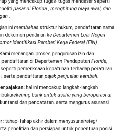
hap yang mencakup tugas-tugas mendasar seperti
neliti
pasar di Florida
, menghitung biaya awal, dan
ngan
.
ian ini
membahas
struktur hukum, pendaftaran nama
an dokumen pendirian
ke Departemen Luar Negeri
omor Identifikasi Pemberi Kerja Federal (EIN).
Kami menangani proses pengurusan izin dan
n, pendaftaran di Departemen Pendapatan
Florida
,
g seperti pemeriksaan kepatuhan terhadap peraturan
i, serta pendaftaran
pajak penjualan kembali
.
erpajakan:
hal ini mencakup langkah-langkah
mbuka
rekening bank untuk usaha yang
beroperasi di
kuntansi dan pencatatan, serta mengurus asuransi
r:
tahap-tahap akhir dalam menyusun
strategi
erta penelitian dan persiapan untuk penentuan posisi