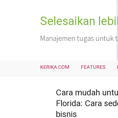
Langsung
ke
isi
Selesaikan leb
Manajemen tugas untuk tim
KERIKA.COM
FEATURES
Cara mudah untuk
Florida: Cara se
bisnis