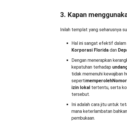
3. Kapan menggunak
Inilah templat yang seharusnya s
Hal ini sangat efektif dal
Korporasi Florida
dan
Dep
Dengan menerapkan kerangka
kepatuhan terhadap
undang
tidak memenuhi kewajiban h
seperti
memperoleh
Nomor 
izin
lokal
tertentu, serta k
tersebut.
Ini adalah cara jitu untuk t
mana keterlambatan bahkan
pembukaan.