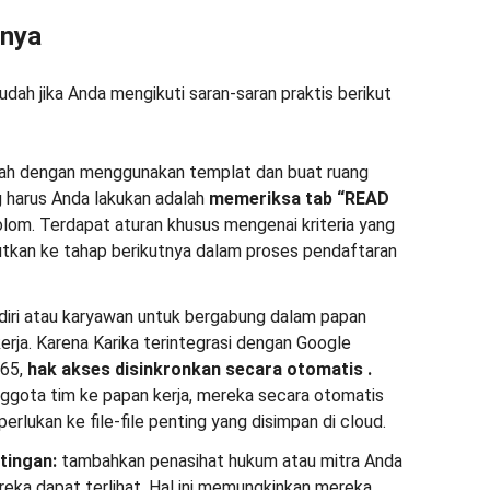
nnya
dah jika Anda mengikuti saran-saran praktis berikut
ah dengan menggunakan templat dan buat ruang
 harus Anda lakukan adalah
memeriksa tab “READ
olom. Terdapat aturan khusus mengenai kriteria yang
jutkan ke tahap berikutnya dalam proses pendaftaran
iri atau karyawan untuk bergabung dalam papan
rja. Karena Karika terintegrasi dengan Google
365,
hak akses disinkronkan secara otomatis
.
gota tim ke papan kerja, mereka secara otomatis
rlukan ke file-file penting yang disimpan di cloud.
tingan:
tambahkan penasihat hukum atau mitra Anda
eka dapat terlihat. Hal ini memungkinkan mereka