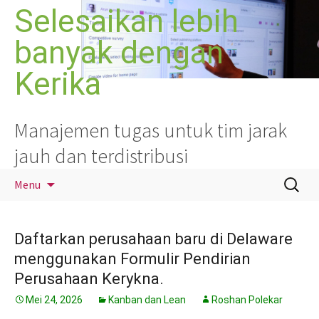
Langsung
Selesaikan lebih
ke
banyak dengan
isi
Kerika
Manajemen tugas untuk tim jarak
jauh dan terdistribusi
Cari
Menu
untuk:
Daftarkan perusahaan baru di Delaware
menggunakan Formulir Pendirian
Perusahaan Kerykna.
Mei 24, 2026
Kanban dan Lean
Roshan Polekar