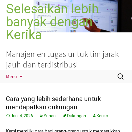
Langsung
Selesaikan lebih
ke
banyak dengan
isi
Kerika
Manajemen tugas untuk tim jarak
jauh dan terdistribusi
Cari
Menu
untuk:
Cara yang lebih sederhana untuk
mendapatkan dukungan
Juni 4, 2026
Yunani
Dukungan
Kerika
Kami memiliki cara bagi orang-orang untuk memasukkan