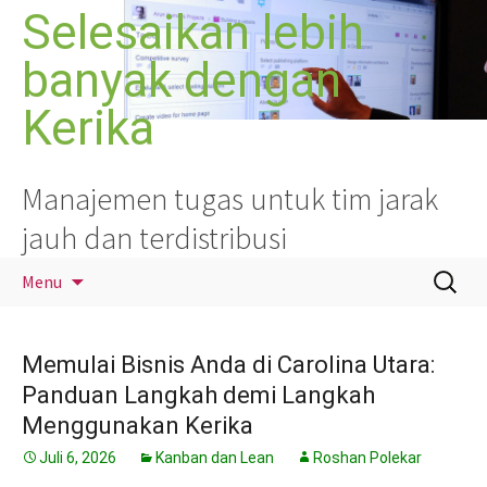
Langsung
Selesaikan lebih
ke
banyak dengan
isi
Kerika
Manajemen tugas untuk tim jarak
jauh dan terdistribusi
Cari
Menu
untuk:
Memulai Bisnis Anda di Carolina Utara:
Panduan Langkah demi Langkah
Menggunakan Kerika
Juli 6, 2026
Kanban dan Lean
Roshan Polekar