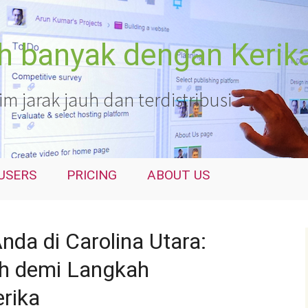
ih banyak dengan Kerik
 jarak jauh dan terdistribusi
USERS
PRICING
ABOUT US
nda di Carolina Utara:
h demi Langkah
rika