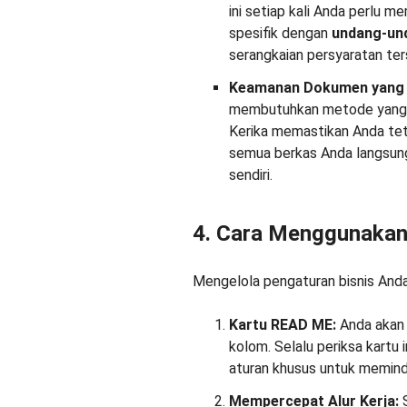
ini setiap kali Anda perlu 
spesifik dengan
undang-und
serangkaian persyaratan ters
Keamanan Dokumen yang 
membutuhkan metode yang a
Kerika memastikan Anda t
semua berkas Anda langsung 
sendiri.
4. Cara Menggunaka
Mengelola pengaturan bisnis Anda s
Kartu READ ME:
Anda akan 
kolom. Selalu periksa kartu 
aturan khusus untuk meminda
Mempercepat Alur Kerja:
S